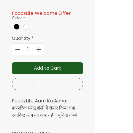
₹43.80
per
100
FoodzLife Welcome Offer
Grams
Color
*
Quantity
*
Add to Cart
Buy Now
FoodzLife Aam Ka Achar
पारंपरिक घरेलू शैली में तैयार किया गया
स्वादिष्ट आम का अचार है। चुनिंदा कच्चे
आम, सरसों के तेल और पारंपरिक भारतीय
मसालों से तैयार यह अचार खाने का स्वाद