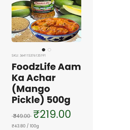
SKU: 364115376135191
FoodzLife Aam
Ka Achar
(Mango
Pickle) 500g
Regular Price
Sale Price
₹219.00
 ₹349.00 
₹43.80
/
100g