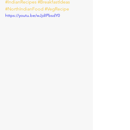
#IndianRecipes
#BreakfastIdeas
#NorthIndianFood
#VegRecipe
https://youtu.be/wJjdIPbsdY0