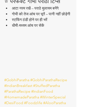
⭐ परफेक्ट गोभी पराठा टिप्स
आटा नरम रखें – पराठे मुलायम बनेंगे
गोभी को तेज आंच पर भूनें – पानी नहीं छोड़ेगी
स्टफिंग ठंडी होने पर ही भरें
धीमी-मध्यम आंच पर सेकें
#GobhiParatha
#GobhiParathaRecipe
#IndianBreakfast
#StuffedParatha
#ParathaRecipe
#IndianFood
#HomemadeParatha
#WinterSpecial
#DesiFood
#Foodzlife
#AlooParatha