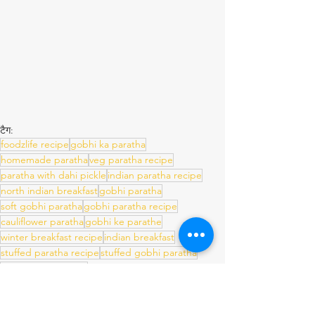
टैग:
foodzlife recipe
gobhi ka paratha
homemade paratha
veg paratha recipe
paratha with dahi pickle
indian paratha recipe
north indian breakfast
gobhi paratha
soft gobhi paratha
gobhi paratha recipe
cauliflower paratha
gobhi ke parathe
winter breakfast recipe
indian breakfast
stuffed paratha recipe
stuffed gobhi paratha
easy paratha recipe
Paratha Recipes
Flatbread Recipes