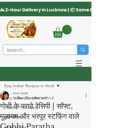
साइन अप करें
पोस्ट
Easy Indian Recipes in Hindi
uma rawat
Easy Indian Recipes in Hindi
18 दिस॰ 2021
2 मिनट पठन
गोभी के पराठे रेसिपी | सॉफ्ट,
Healthy Tiffin Ideas
मुलायम और भरपूर स्टफिंग वाले
कुकिंग टिप्स
Gobhi Paratha
chaat recipe