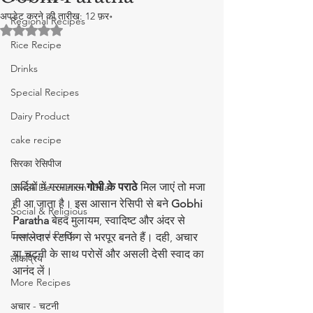
अपडेट करने की तारीख:
12 फ़र॰
Regional Recipes
5 स्टार में से NaN रेटिंग दी गई।
Rice Recipe
Drinks
Special Recipes
Dairy Product
cake recipe
सिरका रेसिपीज
सर्दियों में गरमागरम 
गोभी के पराठे
 मिल जाएं तो मजा 
Diwali Decoration Idea
ही आ जाता है। इस आसान रेसिपी से बने 
Gobhi 
Social & Religious
Paratha
 बेहद मुलायम, स्वादिष्ट और अंदर से 
Featured Posts
मसालेदार स्टफिंग से भरपूर बनते हैं। दही, अचार 
या चटनी के साथ परोसें और असली देसी स्वाद का 
लोकप्रिय
आनंद लें।
More Recipes
अचार - चटनी