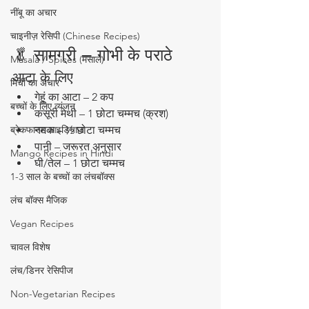
नींबू का अचार
चाइनीज़ रेसिपी (Chinese Recipes)
🥬 सामग्री – गोभी के पराठे
Masala / Spices (मसाले)
आटा के लिए
मिर्ची का अचार
गेहूं का आटा – 2 कप
बच्चों के लिए व्यंजन
कसूरी मेथी – 1 छोटा चम्मच (क्रश)
ब्रेकफास्ट आइडियाज
नमक – ½ छोटा चम्मच
पानी – जरूरत अनुसार
Mango Recipes in Hindi
घी/तेल – 1 छोटा चम्मच
1-3 साल के बच्चों का लंचबॉक्स
लंच बॉक्स मैजिक
Vegan Recipes
चावल विशेष
लंच/डिनर रेसिपीज
Non-Vegetarian Recipes