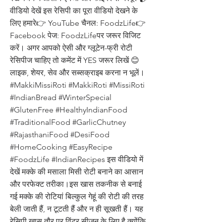
वीडियो देखें इस रेसिपी का पूरा वीडियो देखने के
लिए हमारे👉 YouTube चैनल: FoodzLife👉
Facebook पेज: FoodzLifeपर जरूर विजिट
करें। अगर आपको ऐसी और ग्लूटेन-फ्री रोटी
रेसिपीज चाहिए तो कमेंट में YES जरूर लिखें 😊
लाइक, शेयर, सेव और सब्सक्राइब करना न भूलें।
#MakkiMissiRoti #MakkiRoti #MissiRoti
#IndianBread #WinterSpecial
#GlutenFree #HealthyIndianFood
#TraditionalFood #GarlicChutney
#RajasthaniFood #DesiFood
#HomeCooking #EasyRecipe
#FoodzLife #IndianRecipes इस वीडियो में
देखें मक्के की मसाला मिसी रोटी बनाने का आसान
और परफेक्ट तरीका।इस खास तकनीक से बनाई
गई मक्के की रोटियां बिल्कुल गेहूं की रोटी की तरह
बेली जाती हैं, न टूटती हैं और न ही सूखती हैं। यह
रेसिपी खास तौर पर विंटर सीजन के लिए है क्योंकि