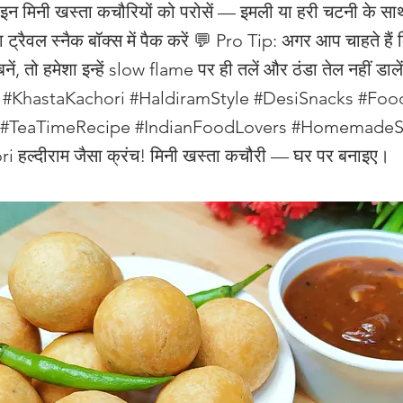
 इन मिनी खस्ता कचौरियों को परोसें — इमली या हरी चटनी के स
 या ट्रैवल स्नैक बॉक्स में पैक करें 💬 Pro Tip: अगर आप चाहते है
बनें, तो हमेशा इन्हें slow flame पर ही तलें और ठंडा तेल नहीं डाले
 #KhastaKachori #HaldiramStyle #DesiSnacks #Foo
k #TeaTimeRecipe #IndianFoodLovers #Homemade
 हल्दीराम जैसा क्रंच! मिनी खस्ता कचौरी — घर पर बनाइए।