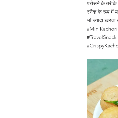
परोसने के तरीके
स्नैक के रूप में
भी ज्यादा खस्ता 
#MiniKachori
#TravelSnac
#CrispyKachori