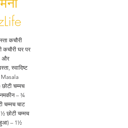
मिनी
zLife
स्ता कचौरी
नी कचौरी घर पर
re और
ता, स्वादिष्ट
r Masala
½ छोटी चम्मच
ाल नमकीन – ¾
ी चम्मच चाट
 ½ छोटी चम्मच
 हुआ) – 1½