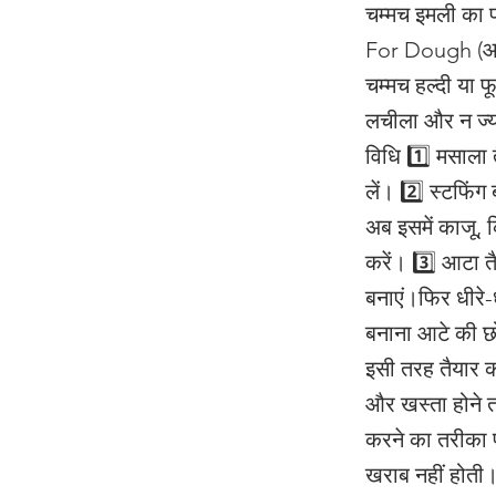
चम्मच इमली का प
For Dough (आटा
चम्मच हल्दी या 
लचीला और न ज्य
विधि 1️⃣ मसाला 
लें। 2️⃣ स्टफिं
अब इसमें काजू, 
करें। 3️⃣ आटा 
बनाएं।फिर धीरे-
बनाना आटे की छोट
इसी तरह तैयार क
और खस्ता होने त
करने का तरीका प
खराब नहीं होती