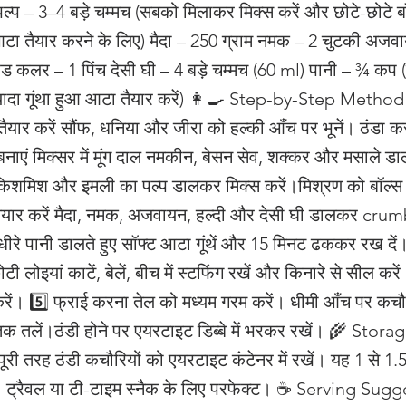
ल्प – 3–4 बड़े चम्मच (सबको मिलाकर मिक्स करें और छोटे-छोटे बॉ
 तैयार करने के लिए) मैदा – 250 ग्राम नमक – 2 चुटकी अजव
फूड कलर – 1 पिंच देसी घी – 4 बड़े चम्मच (60 ml) पानी – ¾ कप 
ादा गूंथा हुआ आटा तैयार करें) 👩‍🍳 Step-by-Step Method 
तैयार करें सौंफ, धनिया और जीरा को हल्की आँच पर भूनें। ठंडा 
ग बनाएं मिक्सर में मूंग दाल नमकीन, बेसन सेव, शक्कर और मसाले ड
किशमिश और इमली का पल्प डालकर मिक्स करें।मिश्रण को बॉल्स के
तैयार करें मैदा, नमक, अजवायन, हल्दी और देसी घी डालकर cru
धीरे पानी डालते हुए सॉफ्ट आटा गूंथें और 15 मिनट ढककर रख दें
ी लोइयां काटें, बेलें, बीच में स्टफिंग रखें और किनारे से सील कर
रें। 5️⃣ फ्राई करना तेल को मध्यम गरम करें। धीमी आँच पर कचौ
क तलें।ठंडी होने पर एयरटाइट डिब्बे में भरकर रखें। 🌾 Storag
ूरी तरह ठंडी कचौरियों को एयरटाइट कंटेनर में रखें। यह 1 से 1.
। ट्रैवल या टी-टाइम स्नैक के लिए परफेक्ट। ☕ Serving Sug