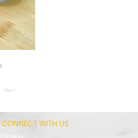
थ।
Next
CONNECT WITH US
✉️ Email Us