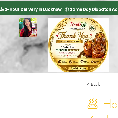
< Back
🥟 Ha