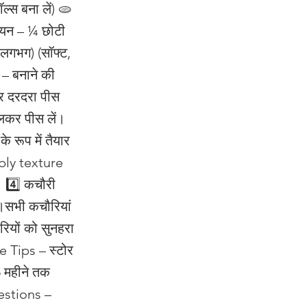
ल्स बना लें) 🫓
ायन – ¼ छोटी
(लगभग) (सॉफ्ट,
– बनाने की
कर दरदरा पीस
ालकर पीस लें।
 रूप में तैयार
mbly texture
। 4️⃣ कचौरी
ें।सभी कचौरियां
रियों को सुनहरा
e Tips – स्टोर
5 महीने तक
gestions –