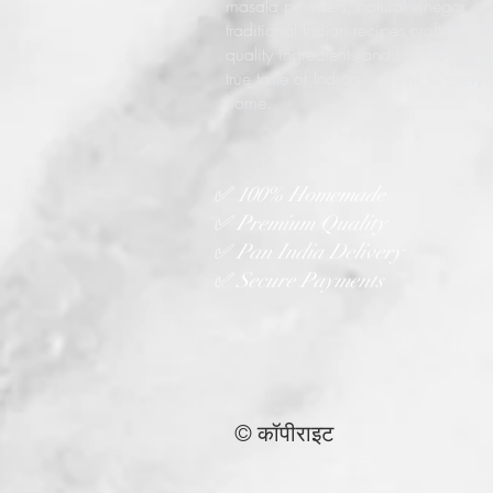
masala powders, natural vinegar, a
traditional Indian recipes crafted wit
quality ingredients and love. Bringin
true taste of Indian kitchens to every
home.
✅ 100% Homemade
✅ Premium Quality
✅ Pan India Delivery
✅ Secure Payments
© कॉपीराइट