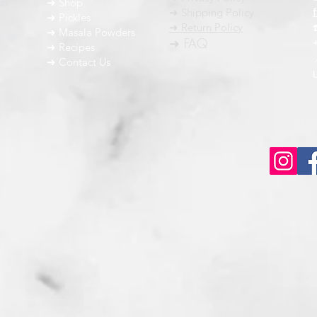
nd
➜ Shop
➜ Shipping Policy
➜ Pickles
h
➜ Return Policy
➜ Masala Powders
g the
➜ FAQ
➜ Recipes
➜ Contact Us