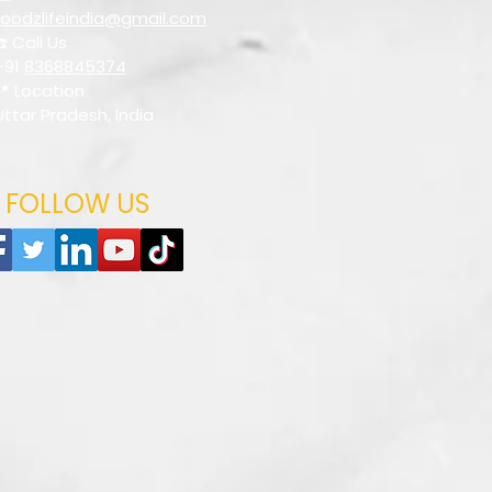
foodzlifeindia@gmail.com
☎️ Call Us
+91
8368845374
📍 Location
Uttar Pradesh, India
FOLLOW US