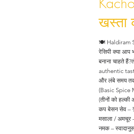
Kachor
खस्ता 
🍽️ Haldiram S
रेसिपी क्या आप 
बनाना चाहते है
authentic taste
और लंबे समय तक
(Basic Spice Mi
(तीनों को हल्की
कप बेसन सेव – 
मसाला / अमचूर 
नमक – स्वादानु