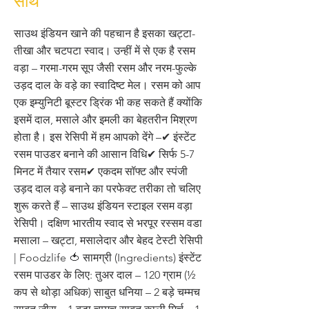
साथ
साउथ इंडियन खाने की पहचान है इसका खट्टा-
तीखा और चटपटा स्वाद। उन्हीं में से एक है रसम
वड़ा – गरमा-गरम सूप जैसी रसम और नरम-फुल्के
उड़द दाल के वड़े का स्वादिष्ट मेल। रसम को आप
एक इम्युनिटी बूस्टर ड्रिंक भी कह सकते हैं क्योंकि
इसमें दाल, मसाले और इमली का बेहतरीन मिश्रण
होता है। इस रेसिपी में हम आपको देंगे –✔ इंस्टेंट
रसम पाउडर बनाने की आसान विधि✔ सिर्फ 5-7
मिनट में तैयार रसम✔ एकदम सॉफ्ट और स्पंजी
उड़द दाल वड़े बनाने का परफेक्ट तरीका तो चलिए
शुरू करते हैं – साउथ इंडियन स्टाइल रसम वड़ा
रेसिपी। दक्षिण भारतीय स्वाद से भरपूर रस्सम वडा
मसाला – खट्टा, मसालेदार और बेहद टेस्टी रेसिपी
| Foodzlife 🍅 सामग्री (Ingredients) इंस्टेंट
रसम पाउडर के लिए: तुअर दाल – 120 ग्राम (½
कप से थोड़ा अधिक) साबुत धनिया – 2 बड़े चम्मच