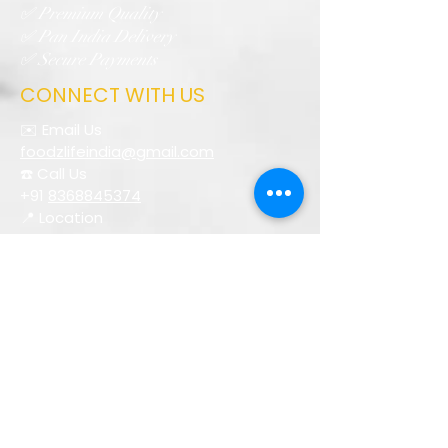
✅ Premium Quality
✅ Pan India Delivery
✅ Secure Payments
CONNECT WITH US
✉️ Email Us
foodzlifeindia@gmail.com
☎️ Call Us
+91
8368845374
📍 Location
Uttar Pradesh, India
FOLLOW US
Customer Support