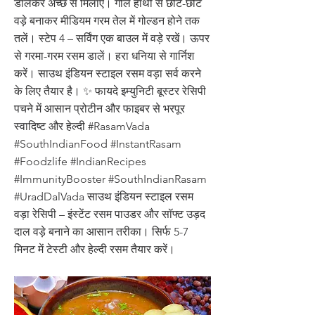
डालकर अच्छे से मिलाएं। गीले हाथों से छोटे-छोटे
वड़े बनाकर मीडियम गरम तेल में गोल्डन होने तक
तलें। स्टेप 4 – सर्विंग एक बाउल में वड़े रखें। ऊपर
से गरमा-गरम रसम डालें। हरा धनिया से गार्निश
करें। साउथ इंडियन स्टाइल रसम वड़ा सर्व करने
के लिए तैयार है। ✨ फायदे इम्युनिटी बूस्टर रेसिपी
पचने में आसान प्रोटीन और फाइबर से भरपूर
स्वादिष्ट और हेल्दी #RasamVada
#SouthIndianFood #InstantRasam
#Foodzlife #IndianRecipes
#ImmunityBooster #SouthIndianRasam
#UradDalVada साउथ इंडियन स्टाइल रसम
वड़ा रेसिपी – इंस्टेंट रसम पाउडर और सॉफ्ट उड़द
दाल वड़े बनाने का आसान तरीका। सिर्फ 5-7
मिनट में टेस्टी और हेल्दी रसम तैयार करें।