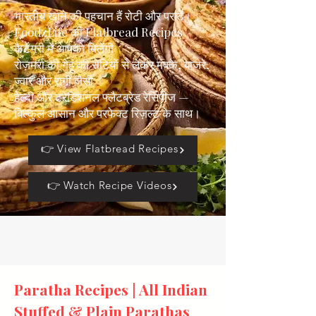
भारतीय खाने की पहचान हैं रोटी और पराठे।
FoodzLife की Flatbread Recipes
कैटेगरी में आपको मिलेंगी
रोज़मर्रा की गेहूं की रोटियों से लेकर मक्के, बाजरे,
ज्वार और रागी जैसी
हेल्दी और ट्रेडिशनल फ्लैटब्रेड रेसिपीज —
बिल्कुल आसान और परफेक्ट रिज़ल्ट के साथ।
👉 View Flatbread Recipes
👉 Watch Recipe Videos
Paratha Recipes | All Indian
Stuffed & Plain Parathas