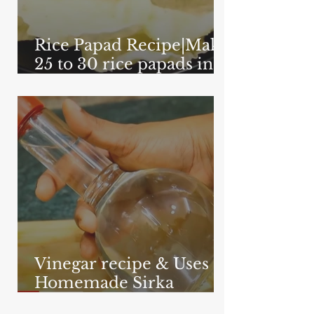
Rice Papad Recipe|Make
25 to 30 rice papads in 1
minute with a new
method| foodzlife.com
Vinegar recipe & Uses |
Homemade Sirka
Recipe 5 Minutes-