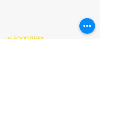
🌿 FOODZLIFE®
Quick Links
✅ 100% Homemade
✅ Premium Quality
✅ Pan India Delivery
✅ Secure Payments
CONNECT WITH US
✉️ Email Us
foodzlifeindia@gmail.com
☎️ Call Us
+91
8368845374
📍 Location
Uttar Pradesh, India