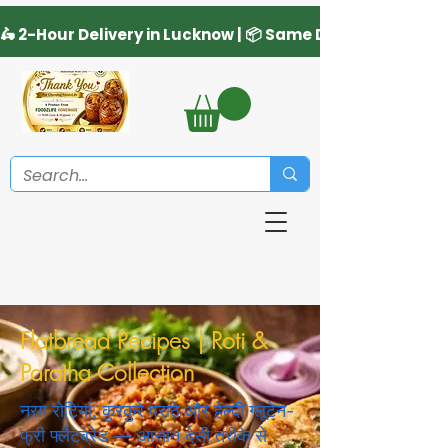
Flatbread Recipes | Roti &
Paratha Collection
नरम रोटियां, कुरकुरे पराठे और हेल्दी ग्लूटेन-
फ्री फ्लैटब्रेड — आसान देसी तरीके से