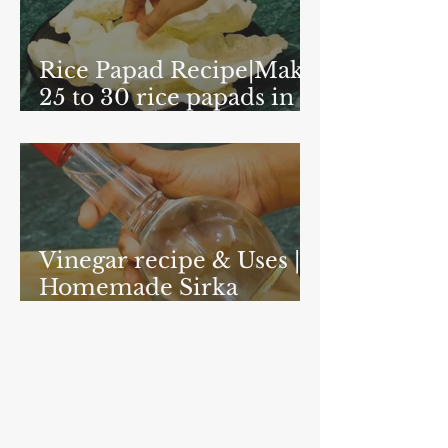
Rice Papad Recipe|Make
25 to 30 rice papads in 1
minute with a new
method| foodzlife.com
Vinegar recipe & Uses |
Homemade Sirka
Recipe 5 Minutes-
foodzlife.com