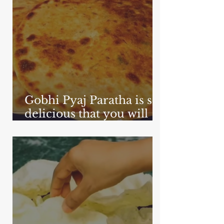
Gobhi Pyaj Paratha is so
delicious that you will
never forget its taste -
Gobhi Pyaj Paratha
Recipe