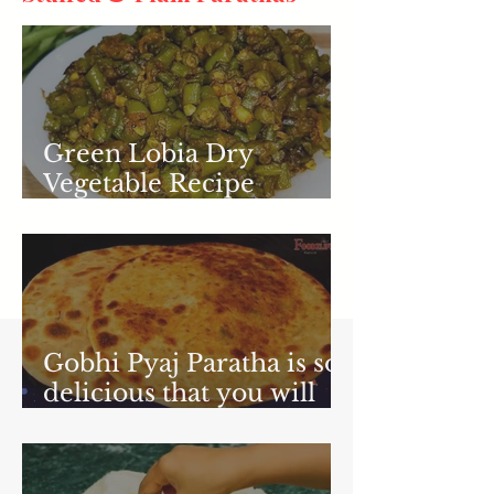
Green Lobia Dry
Vegetable Recipe
(Chawali/Boda)
Delicious and easy
homemade recipe
Gobhi Pyaj Paratha is so
delicious that you will
never forget its taste -
Gobhi Pyaj Paratha
Recipe