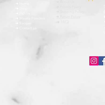
➜ About Us
um
➜ Home
➜ Privacy Policy
nd
➜ Shop
➜ Shipping Policy
➜ Pickles
h
➜ Return Policy
➜ Masala Powders
g the
➜ FAQ
➜ Recipes
➜ Contact Us