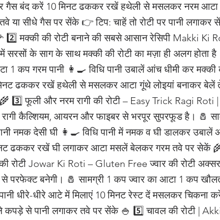
कर गैस बंद करें 10 मिनट ढककर रखें हथेली से मसलकर नरम आटा तै
तवे या सीधे गैस पर सेंके 👉 टिप: चाहें तो रोटी पर पानी लगाकर स
 🌽 2️⃣ मक्की की रोटी बनाने की सबसे आसान रेसिपी Makki Ki 
 में सरसों के साग के साथ मक्की की रोटी का मज़ा ही अलग होता ह
ा 1 कप गरम पानी 👩‍🍳 विधि पानी उबालें आंच धीमी कर मक्की 
िनट ढककर रखें हथेली से मसलकर आटा गूंथे लोइयां बनाकर बेलें 
े 🌾 3️⃣ फूली और नरम रागी की रोटी – Easy Trick Ragi Roti 
रागी कैल्शियम, आयरन और फाइबर से भरपूर सुपरफूड है। 🧂 साम
नी नमक देसी घी 👩‍🍳 विधि पानी में नमक व घी डालकर उबालें 
मिनट ढककर रखें घी लगाकर आटा मसलें बेलकर गरम तवे पर सेकें 🌾 
 की रोटी Jowar Ki Roti – Gluten Free ज्वार की रोटी अक्सर 
 से परफेक्ट बनेगी। 🧂 सामग्री 1 कप ज्वार का आटा 1 कप खौल
ानी धीरे-धीरे आटे में मिलाएं 10 मिनट रेस्ट दें मसलकर चिकना करें
ले कपड़े से पानी लगाकर तवे पर सेंके 🍚 5️⃣ चावल की रोटी | Ak