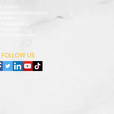
✉️ Email Us
foodzlifeindia@gmail.com
☎️ Call Us
+91
8368845374
📍 Location
Uttar Pradesh, India
FOLLOW US