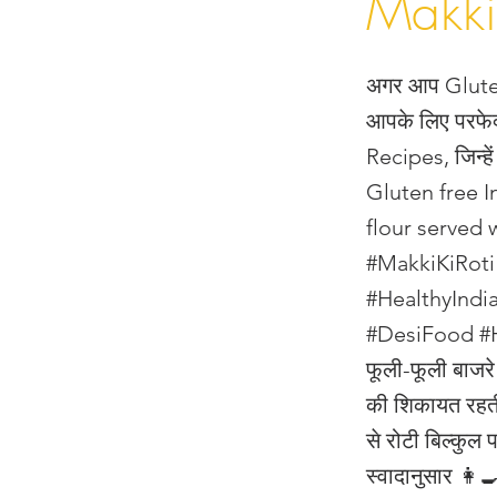
Makki
अगर आप Gluten F
आपके लिए परफेक
Recipes, जिन्हे
Gluten free I
flour served 
#MakkiKiRoti
#HealthyIndi
#DesiFood #H
फूली-फूली बाजर
की शिकायत रहती 
से रोटी बिल्कु
स्वादानुसार 👩‍