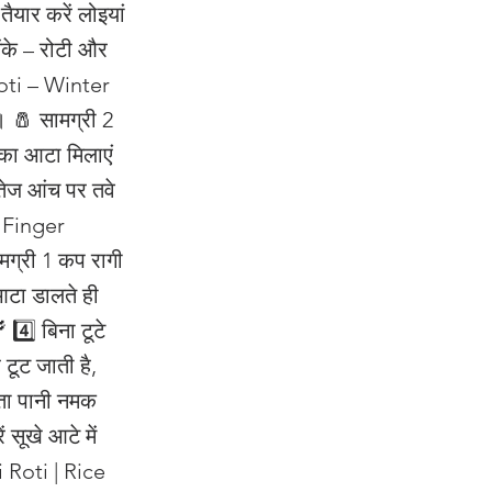
यार करें लोइयां
ेंके – रोटी और
Roti – Winter
ै। 🧂 सामग्री 2
का आटा मिलाएं
तेज आंच पर तवे
| Finger
ग्री 1 कप रागी
आटा डालते ही
4️⃣ बिना टूटे
टूट जाती है,
ता पानी नमक
 सूखे आटे में
ki Roti | Rice