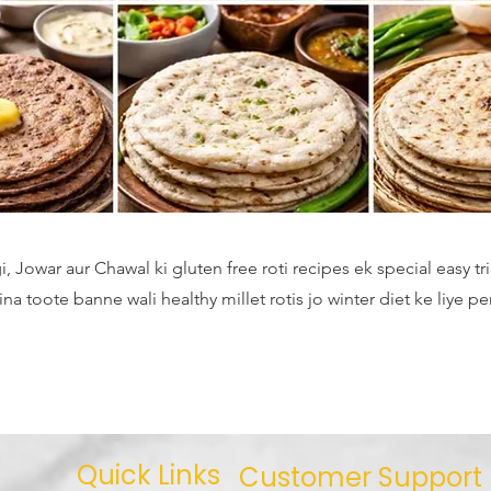
i, Jowar aur Chawal ki gluten free roti recipes ek special easy tri
ina toote banne wali healthy millet rotis jo winter diet ke liye pe
Quick Links
Customer Support