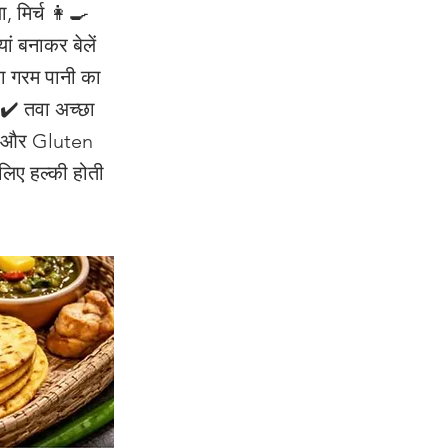
मिर्च 👩‍🍳
ं बनाकर बेलें
शा गरम पानी का
ं ✔️ तवा अच्छा
ts और Gluten
लिए हल्की होती