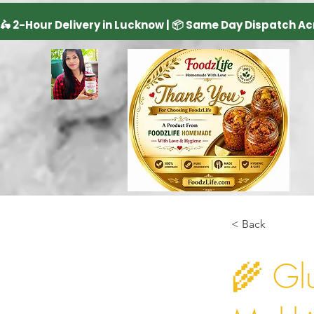
< Back
🌾 Glu