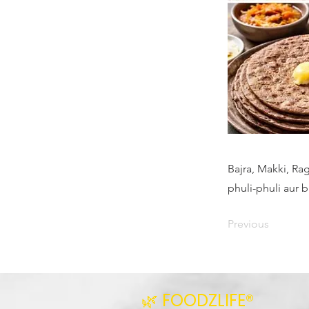
Bajra, Makki, Rag
phuli-phuli aur b
Previous
🌿 FOODZLIFE®