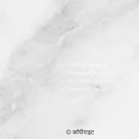
Authentic homemade pickles, premi
masala powders, natural vinegar, a
traditional Indian recipes crafted wit
quality ingredients and love. Bringin
true taste of Indian kitchens to every
home.
✅ 100% Homemade
✅ Premium Quality
✅ Pan India Delivery
✅ Secure Payments
© कॉपीराइट