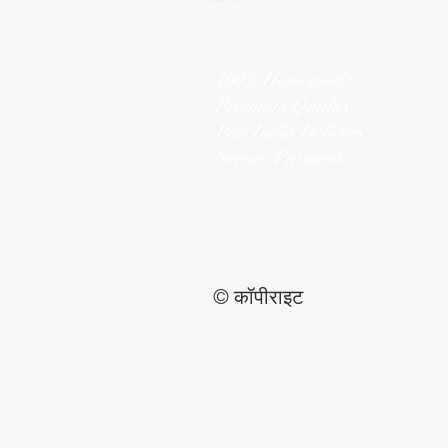
✅ 100% Homemade
✅ Premium Quality
✅ Pan India Delivery
✅ Secure Payments
© कॉपीराइट