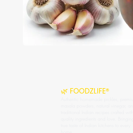
🌿 FOODZLIFE®
Authentic homemade pickles, premi
masala powders, natural vinegar, a
traditional Indian recipes crafted wit
quality ingredients and love. Bringin
true taste of Indian kitchens to every
home.