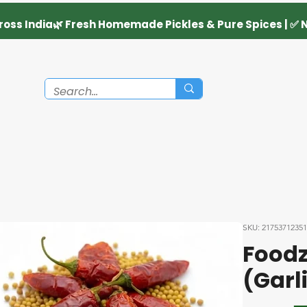
SKU: 2175371235
Foodz
(Garl