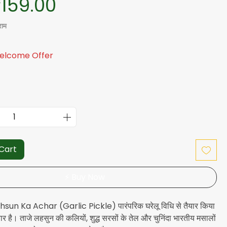
यमित मूल्य
बिक्री मूल्य
159.00
राम
Welcome Offer
 Cart
⚡ Buy Now
sun Ka Achar (Garlic Pickle) पारंपरिक घरेलू विधि से तैयार किया
चार है। ताजे लहसुन की कलियों, शुद्ध सरसों के तेल और चुनिंदा भारतीय मसालों