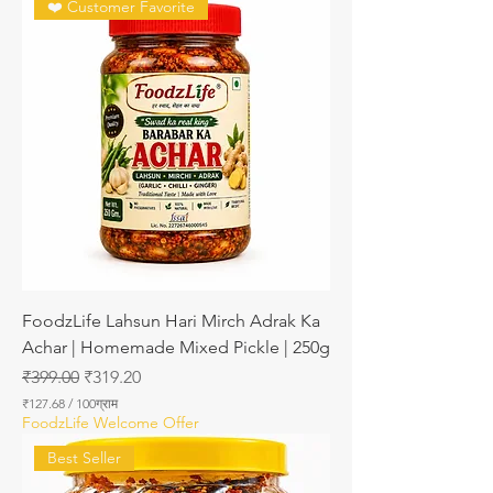
❤️ Customer Favorite
FoodzLife Lahsun Hari Mirch Adrak Ka
Achar | Homemade Mixed Pickle | 250g
नियमित मूल्य
बिक्री मूल्य
₹399.00
₹319.20
₹127.68
/
100ग्राम
प्र
FoodzLife Welcome Offer
ति
1
Best Seller
0
0