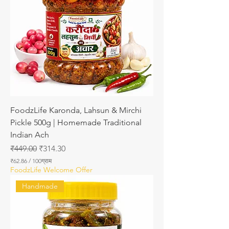
₹
7
3
.
8
0
FoodzLife Karonda, Lahsun & Mirchi
Pickle 500g | Homemade Traditional
Indian Ach
नियमित मूल्य
बिक्री मूल्य
₹449.00
₹314.30
₹62.86
/
100ग्राम
प्र
FoodzLife Welcome Offer
ति
1
Handmade
0
0
ग्रा
म
₹