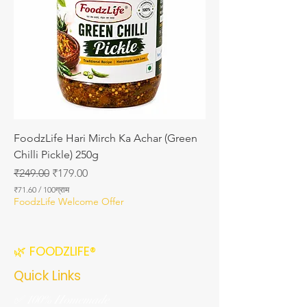
6
2
.
8
6
FoodzLife Hari Mirch Ka Achar (Green
Chilli Pickle) 250g
नियमित मूल्य
बिक्री मूल्य
₹249.00
₹179.00
₹71.60
/
100ग्राम
प्र
FoodzLife Welcome Offer
ति
1
0
0
🌿 FOODZLIFE®
ग्रा
म
Quick Links
₹
7
✅ 100% Homemade
1