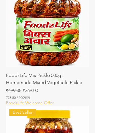
ग्रा
म
₹
1
2
7
.
6
8
FoodzLife Mix Pickle 500g |
Homemade Mixed Vegetable Pickle
नियमित मूल्य
बिक्री मूल्य
₹499.00
₹369.00
₹73.80
/
100ग्राम
प्र
FoodzLife Welcome Offer
ति
1
Best Seller
0
0
ग्रा
म