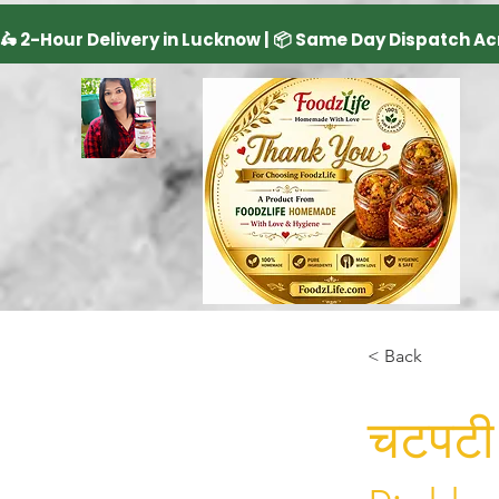
< Back
चटपटी 