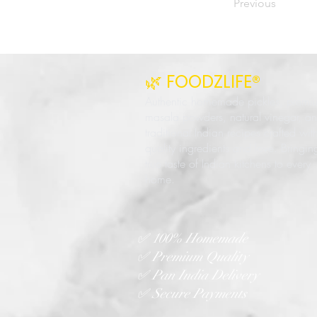
Previous
🌿 FOODZLIFE®
Authentic homemade pickles, premi
masala powders, natural vinegar, a
traditional Indian recipes crafted wit
quality ingredients and love. Bringin
true taste of Indian kitchens to every
home.
✅ 100% Homemade
✅ Premium Quality
✅ Pan India Delivery
✅ Secure Payments