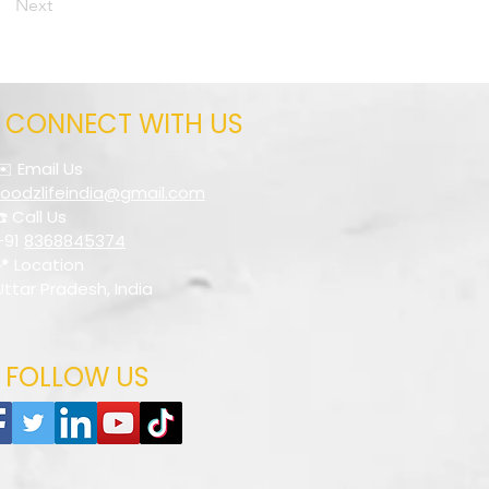
Next
CONNECT WITH US
✉️ Email Us
foodzlifeindia@gmail.com
☎️ Call Us
+91
8368845374
📍 Location
Uttar Pradesh, India
FOLLOW US