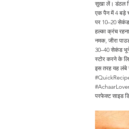
सुखा लें। डंठल 
एक पैन में 4 बड़
पर 10–20 सेकंड 
हल्का क्रंच रहना
नमक, जीरा पाउडर
30–40 सेकंड भूनें
स्टोर करने के लि
इस तरह यह लंब
#QuickRecipe
#AchaarLovers स
परफेक्ट साइड डि