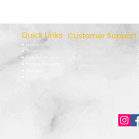
Quick Links
Customer Support
➜ About Us
um
➜ Home
➜ Privacy Policy
nd
➜ Shop
➜ Shipping Policy
➜ Pickles
h
➜ Return Policy
➜ Masala Powders
g the
➜ FAQ
➜ Recipes
➜ Contact Us