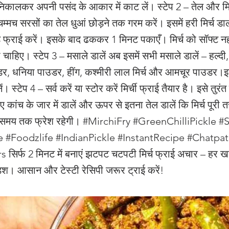
निकालकर अपनी पसंद के आकार में काट लें। स्टेप 2 – तेल और मिर्
े चम्मच सरसों का तेल धुआं छोड़ने तक गरम करें। इसमें हरी मिर्च ड
फ्राई करें। इसके बाद ढककर 1 मिनट पकाएँ। मिर्च को सॉफ्ट नही
 चाहिए। स्टेप 3 – मसाले डालें अब इसमें सभी मसाले डालें – हल्द
, धनिया पाउडर, हींग, कश्मीरी लाल मिर्च और आमचूर पाउडर।इन्हे
। स्टेप 4 – सर्व करें या स्टोर करें मिर्ची फ्राई तैयार है। इसे तुरंत
ए कांच के जार में डालें और ऊपर से इतना तेल डालें कि मिर्च पूरी
े समय तक फ्रेश रहेगी। #MirchiFry #GreenChilliPickle 
 #Foodzlife #IndianPickle #InstantRecipe #Chatpat
िर्फ 2 मिनट में बनाएं झटपट चटपटी मिर्च फ्राई अचार – हर ख
श। आसान और टेस्टी रेसिपी जरूर ट्राई करें!