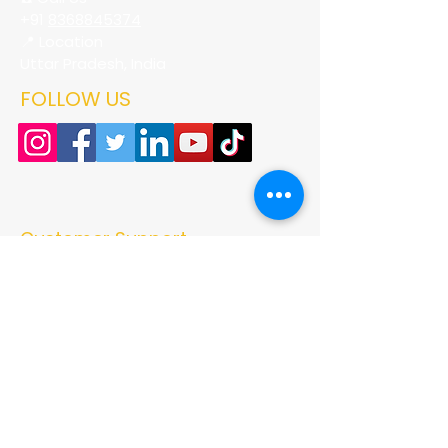
+91
8368845374
📍 Location
Uttar Pradesh, India
FOLLOW US
Customer Support
Authentic homemade pickles, premium
masala powders, natural vinegar, and
traditional Indian recipes crafted with
quality ingredients and love. Bringing the
true taste of Indian kitchens to every
home.
➜ Home
➜ Shop
➜ Pickles