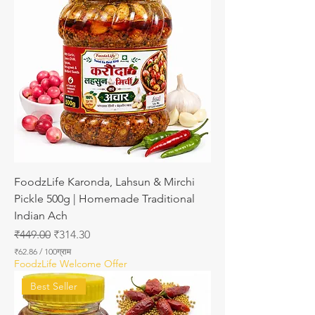
0
ग्रा
म
₹
7
3
.
8
0
FoodzLife Karonda, Lahsun & Mirchi
Pickle 500g | Homemade Traditional
Indian Ach
नियमित मूल्य
बिक्री मूल्य
₹449.00
₹314.30
₹62.86
/
100ग्राम
प्र
FoodzLife Welcome Offer
ति
1
Best Seller
0
0