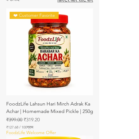
❤️ Customer Favorite
FoodzLife Lahsun Hari Mirch Adrak Ka
Achar | Homemade Mixed Pickle | 250g
नियमित मूल्य
बिक्री मूल्य
₹399.00
₹319.20
₹127.68
/
100ग्राम
प्र
FoodzLife Welcome Offer
ति