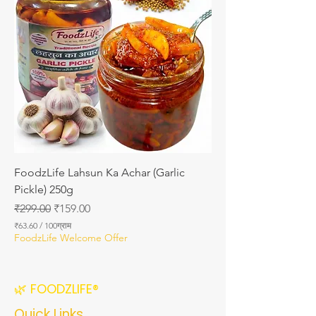
ग्रा
म
₹
6
2
.
8
6
FoodzLife Lahsun Ka Achar (Garlic
Pickle) 250g
नियमित मूल्य
बिक्री मूल्य
₹299.00
₹159.00
₹63.60
/
100ग्राम
प्र
FoodzLife Welcome Offer
ति
1
0
0
🌿 FOODZLIFE®
ग्रा
म
Quick Links
₹