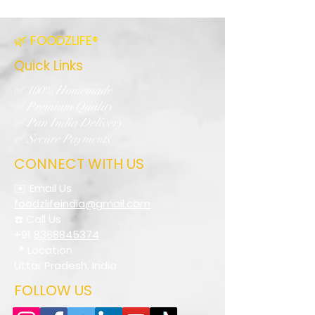
🌿 FOODZLIFE®
Quick Links
✅ 100% Homemade
✅ Premium Quality
✅ Pan India Delivery
✅ Secure Payments
CONNECT WITH US
✉️ Email Us
foodzlifeindia@gmail.com
☎️ Call Us
+91
8368845374
📍 Location
Uttar Pradesh, India
FOLLOW US