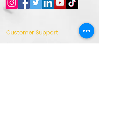
Customer Support
Authentic homemade pickles, premium
masala powders, natural vinegar, and
traditional Indian recipes crafted with
quality ingredients and love. Bringing the
true taste of Indian kitchens to every
home.
➜ Home
➜ Shop
➜ Pickles
➜ Masala Powders
➜ Recipes
➜ Contact Us
➜ About Us
➜ Privacy Policy
➜ Shipping Policy
➜ Return Policy