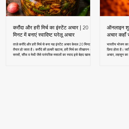
करौंदा और हरी मिर्च का इंस्टेंट अचार | 20
ऑनलाइन शुद्
मिनट में बनाएं स्वादिष्ट घरेलू अचार
अचार कहाँ स
ताज़े करौंदे और हरी मिर्च से बना यह इंस्टेंट अचार केवल 20 मिनट में
भारतीय भोजन का अ
तैयार हो जाता है। करौंदे की हल्की खटास, हरी मिर्च का तीखापन और
छिपा होता है। 
सरसों, सौंफ व मेथी जैसे पारंपरिक मसालों का स्वाद इसे बेहद खास
अचार, लहसुन का अच
बनाता है। यह अचार पराठे, दाल-चावल, पूरी और खिचड़ी के साथ बहुत
बारे में, जो आपके 
स्वादिष्ट लगता है। इस रेसिपी में आपको सामग्री की सही मात्रा,
आसान स्टेप-बाय-स्टेप विधि, जरूरी टिप्स और स्टोरेज के तरीके मिलेंगे,
ताकि आपका अचार लंबे समय तक स्वादिष्ट बना रहे