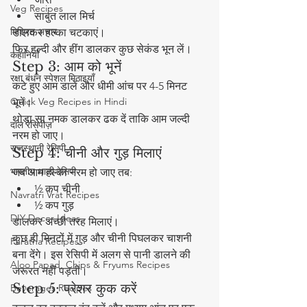
Veg Recipes
साबुत लाल मिर्च
मिश्रित अचार
डालकर हल्का चटकाएं।
फिर हल्दी और हींग डालकर कुछ सेकंड भून लें।
कहानियाँ
Step 3: आम को भूनें
रक्षा बंधन स्पेशल मिठाइयाँ
कटे हुए आम डालें और धीमी आंच पर 4-5 मिनट 
Quick Veg Recipes in Hindi
भूनें।
थोड़ा सा नमक डालकर ढक दें ताकि आम जल्दी 
दाल रेसिपीज़
नरम हो जाए।
राजस्थानी रेसिपी
Step 4: चीनी और गुड़ मिलाएं
भारतीय थाली रेसिपी
जब आम हल्का नरम हो जाए तब:
½ कप चीनी
Navratri Vrat Recipes
½ कप गुड़
DIY Decor Ideas
डालकर अच्छी तरह मिलाएं।
कुछ ही मिनटों में गुड़ और चीनी पिघलकर चाशनी 
Paratha Recipes
बना देंगे। इस रेसिपी में अलग से पानी डालने की 
Aloo Papad, Chips & Fryums Recipes
जरूरत नहीं पड़ती।
Step 5: प्रेशर कुक करें
Beverages Recipes