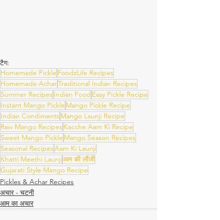
टैग:
Homemade Pickle
FoodzLife Recipes
Homemade Achar
Traditional Indian Recipes
Summer Recipes
Indian Food
Easy Pickle Recipe
Instant Mango Pickle
Mango Pickle Recipe
Indian Condiments
Mango Launji Recipe
Raw Mango Recipes
Kacche Aam Ki Recipe
Sweet Mango Pickle
Mango Season Recipes
Seasonal Recipes
Aam Ki Launji
Khatti Meethi Launji
आम की लौंजी
Gujarati Style Mango Recipe
Pickles & Achar Recipes
अचार - चटनी
आम का अचार