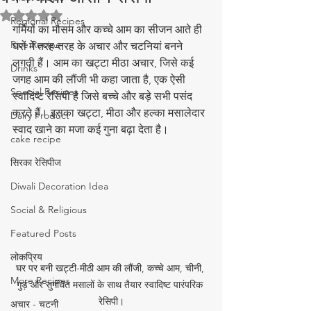
5 स्टार में से NaN रेटिंग दी गई।
Regional Recipes
गर्मियों का मौसम और कच्चे आम का सीजन आते ही 
Rice Recipe
घरों में तरह-तरह के अचार और चटनियां बनने 
लगती हैं। आम का खट्टा मीठा अचार, जिसे कई 
Drinks
जगह आम की लौंजी भी कहा जाता है, एक ऐसी 
Special Recipes
स्वादिष्ट रेसिपी है जिसे बच्चे और बड़े सभी पसंद 
करते हैं। इसका खट्टा, मीठा और हल्का मसालेदार 
Dairy Product
स्वाद खाने का मजा कई गुना बढ़ा देता है।
cake recipe
सिरका रेसिपीज
Diwali Decoration Idea
Social & Religious
Featured Posts
लोकप्रिय
घर पर बनी खट्टी-मीठी आम की लौंजी, कच्चे आम, चीनी, 
More Recipes
गुड़ और सुगंधित मसालों के साथ तैयार स्वादिष्ट पारंपरिक 
रेसिपी।
अचार - चटनी