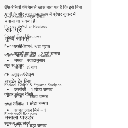
Cleaning Hacks
इस रेसिपी की सबसे खास बात यह है कि इसे बिना 
पानी के और बहुत कम समय में प्रेशर कुकर में 
Vrat Recipes | व्रत रेसिपी
बनाया जा सकता है।
Pickles & Achar Recipes
सामग्री
Street Food Recipes
मुख्य सामग्री
Sweets / Mithai
कच्चे आम – 500 ग्राम
सरसों का तेल – 2 बड़े चम्मच
भारतीय नाश्ते (Indian Snacks)
नमक – स्वादानुसार
आम का अचार
चीनी – ½ कप
गुड़ – ½ कप
Chutneys & Dips
तड़के के लिए
Papad, Chips & Fryums Recipes
कलौंजी – 1 छोटा चम्मच
त्यौहार स्पेशल रेसिपी
सौंफ – 1 छोटा चम्मच
जीरा – 1 छोटा चम्मच
सब्ज़ी रेसिपीज़
साबुत लाल मिर्च – 1
Flatbread Recipes
मसाला पाउडर
स्वास्थ्य और सौंदर्य
जीरा – 1 बड़ा चम्मच