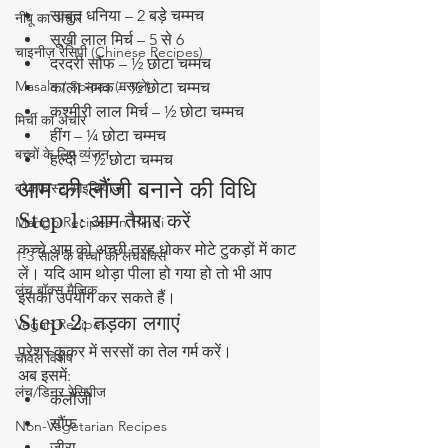
साबुत धनिया – 2 बड़े चम्मच
नींबू का अचार
सूखी लाल मिर्च – 5 से 6
चाइनीज़ रेसिपी (Chinese Recipes)
दरदरी सौंफ – ½ छोटा चम्मच
Masala / Spices (मसाले)
काला नमक – ½ छोटा चम्मच
कश्मीरी लाल मिर्च – ½ छोटा चम्मच
मिर्ची का अचार
हींग – ¼ छोटा चम्मच
बच्चों के लिए व्यंजन
हल्दी – ½ छोटा चम्मच
आम की लौंजी बनाने की विधि
ब्रेकफास्ट आइडियाज
Step 1: आम तैयार करें
Mango Recipes in Hindi
कच्चे आम को अच्छी तरह धोकर मोटे टुकड़ों में काट 
1-3 साल के बच्चों का लंचबॉक्स
लें। यदि आम थोड़ा पीला हो गया हो तो भी आप 
लंच बॉक्स मैजिक
इसका उपयोग कर सकते हैं।
Step 2: तड़का लगाएं
Vegan Recipes
प्रेशर कुकर में सरसों का तेल गर्म करें।
चावल विशेष
अब इसमें:
लंच/डिनर रेसिपीज
कलौंजी
सौंफ
Non-Vegetarian Recipes
जीरा