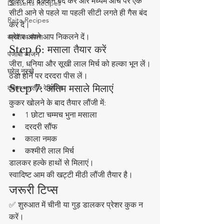
कुकर का ढक्कन बंद करें और मध्यम आंच पर एक 
Desserts Recipes
सीटी आने से पहले या पहली सीटी लगते ही गैस बंद 
Raita Recipes
कर दें।
प्रेशर अपने आप निकलने दें।
बच्चों का पोषण
Step 6: मसाला तैयार करें
पंजाबी व्यंजन
जीरा, धनिया और सूखी लाल मिर्च को हल्का भून लें।
घरेलू नुस्खे
ठंडा होने पर दरदरा पीस लें।
Step 7: अंतिम मसाले मिलाएं
दक्षिण भारतीय रेसिपीज़
कुकर खोलने के बाद तैयार लौंजी में:
1 छोटा चम्मच भुना मसाला
दरदरी सौंफ
काला नमक
कश्मीरी लाल मिर्च
डालकर हल्के हाथों से मिलाएं।
स्वादिष्ट आम की खट्टी मीठी लौंजी तैयार है।
जरूरी टिप्स
✅ शुरुआत में चीनी या गुड़ डालकर प्रेशर कुक न 
करें।