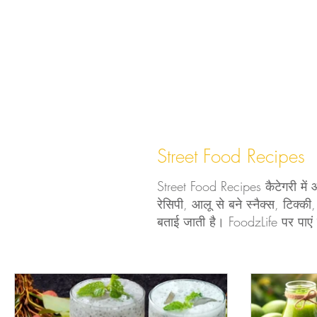
अचार - चटनी
Cleaning Hacks
Vrat Recipes | व्
भारतीय नाश्ते (Indian Snacks)
आम का अचार
Chu
Flatbread Recipes
स्वास्थ्य और सौंदर्य
नींबू का अ
Street Food Recipes
Street Food Recipes कैटेगरी में 
रेसिपी, आलू से बने स्नैक्स, टिक्की,
बताई जाती है। FoodzLife पर पाएं