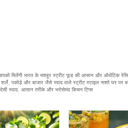
रत रेसिपी
Pickles & Achar Recipes
Street Food Re
tneys & Dips
Papad, Chips & Fryums Recipes
त्
चार
आपको मिलेंगी भारत के मशहूर स्ट्रीट फूड की आसान और ऑथेंटिक रेसिप
 शर्ले, पकोड़े और बाजार जैसे स्वाद वाले स्ट्रीट स्टाइल नाश्ते घर पर बना
 देसी स्वाद, आसान तरीके और भरोसेमंद किचन टिप्स