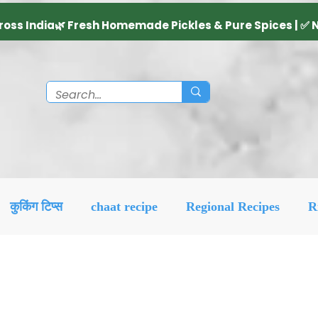
कुकिंग टिप्स
chaat recipe
Regional Recipes
R
Diwali Decoration Idea
Social & Religious
Feat