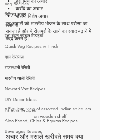
हरी मिर्च का अचार
Veg Recipes
करौंदे का अचार
मिश्रित अचार
मौसमी विशेष अचार
इन अचारों को भारतीय भोजन के साथ परोसा जा 
कहानियाँ
सकता है और ये रोज़मर्रा के खाने का स्वाद बढ़ाने में 
रक्षा बंधन स्पेशल मिठाइयाँ
मदद करते हैं।
Quick Veg Recipes in Hindi
दाल रेसिपीज़
राजस्थानी रेसिपी
भारतीय थाली रेसिपी
Navratri Vrat Recipes
DIY Decor Ideas
Eye-level view of assorted Indian spice jars 
Paratha Recipes
on wooden shelf
Aloo Papad, Chips & Fryums Recipes
Beverages Recipes
अचार और मसाले खरीदते समय क्या 