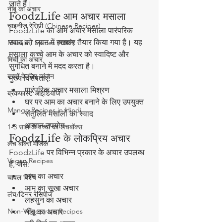
जाते हैं।
नींबू का अचार
FoodzLife आम अचार मसाला
चाइनीज़ रेसिपी (Chinese Recipes)
FoodzLife का आम अचार मसाला पारंपरिक 
स्वाद को ध्यान में रखकर तैयार किया गया है। यह 
Masala / Spices (मसाले)
मसाला कच्चे आम के अचार को स्वादिष्ट और 
मिर्ची का अचार
सुगंधित बनाने में मदद करता है।
बच्चों के लिए व्यंजन
मुख्य विशेषताएँ:
पारंपरिक अचार मसाला मिश्रण
ब्रेकफास्ट आइडियाज
घर पर आम का अचार बनाने के लिए उपयुक्त
Mango Recipes in Hindi
संतुलित मसालों का स्वाद
आसान उपयोग
1-3 साल के बच्चों का लंचबॉक्स
FoodzLife के लोकप्रिय अचार
लंच बॉक्स मैजिक
FoodzLife पर विभिन्न प्रकार के अचार उपलब्ध 
Vegan Recipes
हैं, जैसे:
आम का अचार
चावल विशेष
आम का सूखा अचार
लंच/डिनर रेसिपीज
लहसुन का अचार
Non-Vegetarian Recipes
नींबू का अचार