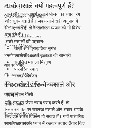
अच्छे मसाले क्यों महत्वपूर्ण हैं?
Cleaning Hacks
ताज़े और गुणवत्तापूर्ण मसाले भोजन का स्वाद, रंग 
Vrat Recipes | व्रत रेसिपी
और सुगंध बढ़ाते हैं। जब मसाले सही अनुपात में 
Pickles & Achar Recipes
मिलाए जाते हैं, तो वे साधारण व्यंजन को भी विशेष 
बना देते हैं।
Street Food Recipes
अच्छे मसालों की पहचान:
Sweets / Mithai
ताज़ी और प्राकृतिक सुगंध
साफ और अच्छी गुणवत्ता की सामग्री
भारतीय नाश्ते (Indian Snacks)
संतुलित मसाला मिश्रण
आम का अचार
पारंपरिक स्वाद
Chutneys & Dips
स्वच्छ पैकेजिंग
FoodzLife के मसाले और 
Papad, Chips & Fryums Recipes
अचार
त्यौहार स्पेशल रेसिपी
यदि आप घर जैसा स्वाद पसंद करते हैं, तो 
सब्ज़ी रेसिपीज़
FoodzLife पर उपलब्ध मसाले और अचार आपके 
Flatbread Recipes
लिए एक अच्छा विकल्प हो सकते हैं। यहाँ पारंपरिक 
भारतीय स्वाद को ध्यान में रखकर उत्पाद तैयार किए 
स्वास्थ्य और सौंदर्य