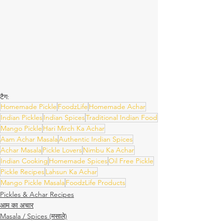
टैग:
Homemade Pickle
FoodzLife
Homemade Achar
Indian Pickles
Indian Spices
Traditional Indian Food
Mango Pickle
Hari Mirch Ka Achar
Aam Achar Masala
Authentic Indian Spices
Achar Masala
Pickle Lovers
Nimbu Ka Achar
Indian Cooking
Homemade Spices
Oil Free Pickle
Pickle Recipes
Lahsun Ka Achar
Mango Pickle Masala
FoodzLife Products
Pickles & Achar Recipes
आम का अचार
Masala / Spices (मसाले)