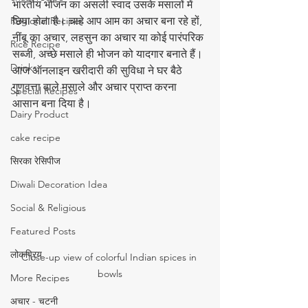
भारतीय भोजन का असली स्वाद उसके मसालों में 
Regional Recipes
छिपा होता है। चाहे आप आम का अचार बना रहे हों, 
नींबू का अचार, लहसुन का अचार या कोई पारंपरिक 
Rice Recipe
सब्जी, अच्छे मसाले ही भोजन को यादगार बनाते हैं। 
Drinks
आज ऑनलाइन खरीदारी की सुविधा ने घर बैठे 
गुणवत्ता वाले मसाले और अचार प्राप्त करना 
Special Recipes
आसान बना दिया है।
Dairy Product
cake recipe
सिरका रेसिपीज
Diwali Decoration Idea
Social & Religious
Featured Posts
लोकप्रिय
Close-up view of colorful Indian spices in 
bowls
More Recipes
अचार - चटनी