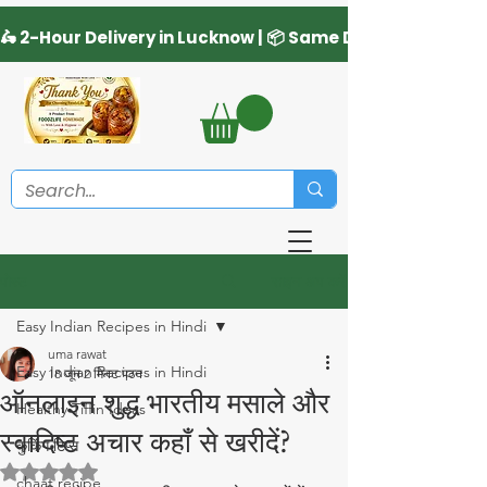
साइन अप करें
पोस्ट
Easy Indian Recipes in Hindi
uma rawat
Easy Indian Recipes in Hindi
18 जून
2 मिनट पठन
ऑनलाइन शुद्ध भारतीय मसाले और
Healthy Tiffin Ideas
स्वादिष्ट अचार कहाँ से खरीदें?
कुकिंग टिप्स
5 स्टार में से NaN रेटिंग दी गई।
chaat recipe