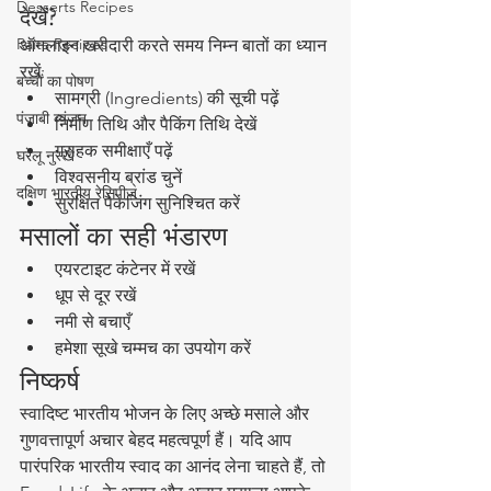
Desserts Recipes
देखें?
Raita Recipes
ऑनलाइन खरीदारी करते समय निम्न बातों का ध्यान 
रखें:
बच्चों का पोषण
सामग्री (Ingredients) की सूची पढ़ें
पंजाबी व्यंजन
निर्माण तिथि और पैकिंग तिथि देखें
ग्राहक समीक्षाएँ पढ़ें
घरेलू नुस्खे
विश्वसनीय ब्रांड चुनें
दक्षिण भारतीय रेसिपीज़
सुरक्षित पैकेजिंग सुनिश्चित करें
मसालों का सही भंडारण
एयरटाइट कंटेनर में रखें
धूप से दूर रखें
नमी से बचाएँ
हमेशा सूखे चम्मच का उपयोग करें
निष्कर्ष
स्वादिष्ट भारतीय भोजन के लिए अच्छे मसाले और 
गुणवत्तापूर्ण अचार बेहद महत्वपूर्ण हैं। यदि आप 
पारंपरिक भारतीय स्वाद का आनंद लेना चाहते हैं, तो 