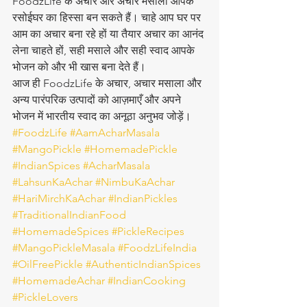
FoodzLife के अचार और अचार मसाला आपके 
रसोईघर का हिस्सा बन सकते हैं। चाहे आप घर पर 
आम का अचार बना रहे हों या तैयार अचार का आनंद 
लेना चाहते हों, सही मसाले और सही स्वाद आपके 
भोजन को और भी खास बना देते हैं।
आज ही FoodzLife के अचार, अचार मसाला और 
अन्य पारंपरिक उत्पादों को आज़माएँ और अपने 
भोजन में भारतीय स्वाद का अनूठा अनुभव जोड़ें।
#FoodzLife
#AamAcharMasala
#MangoPickle
#HomemadePickle
#IndianSpices
#AcharMasala
#LahsunKaAchar
#NimbuKaAchar
#HariMirchKaAchar
#IndianPickles
#TraditionalIndianFood
#HomemadeSpices
#PickleRecipes
#MangoPickleMasala
#FoodzLifeIndia
#OilFreePickle
#AuthenticIndianSpices
#HomemadeAchar
#IndianCooking
#PickleLovers