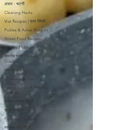
अचार - चटनी
Cleaning Hacks
Vrat Recipes | व्रत रेसिपी
Pickles & Achar Recipes
Street Food Recipes
Sweets / Mithai
भारतीय नाश्ते (Indian
Snacks)
आम का अचार
Chutneys & Dips
Papad, Chips & Fryums
Recipes
त्यौहार स्पेशल रेसिपी
सब्ज़ी रेसिपीज़
Flatbread Recipes
स्वास्थ्य और सौंदर्य