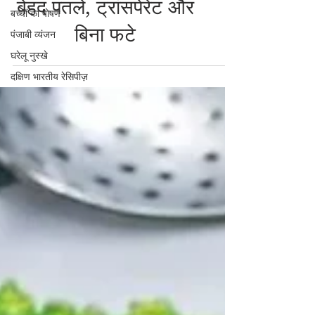
बनाने की परफेक्ट रेसिपी |
बच्चों का पोषण
पंजाबी व्यंजन
बेहद पतले, ट्रांसपेरेंट और
घरेलू नुस्खे
बिना फटे
दक्षिण भारतीय रेसिपीज़