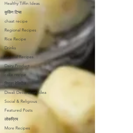
Healthy Tiffin Ideas
कुकिंग टिप्स
chaat recipe
Regional Recipes
Rice Recipe
Drinks
Special Recipes
Dairy Product
cake recipe
सिरका रेसिपीज
Diwali Decoration Idea
Social & Religious
Featured Posts
लोकप्रिय
More Recipes