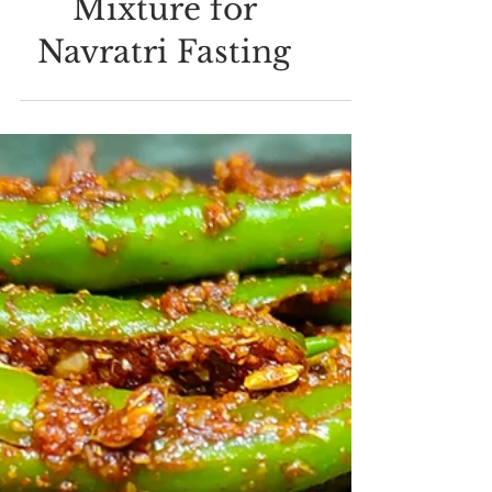
VRAT RECIPES | व्रत रेसिपी
फराली मिक्सचर रेसिपी |
उपवास स्पेशल एनर्जी से
भरपूर नमकीन | Farali
Mixture for
Navratri Fasting