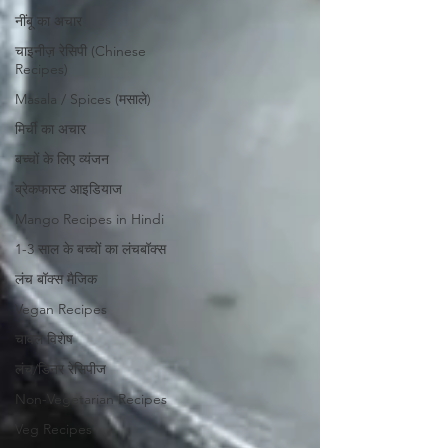
नींबू का अचार
चाइनीज़ रेसिपी (Chinese
Recipes)
Masala / Spices (मसाले)
मिर्ची का अचार
बच्चों के लिए व्यंजन
ब्रेकफास्ट आइडियाज
Mango Recipes in Hindi
1-3 साल के बच्चों का लंचबॉक्स
लंच बॉक्स मैजिक
Vegan Recipes
चावल विशेष
लंच/डिनर रेसिपीज
Non-Vegetarian Recipes
Veg Recipes