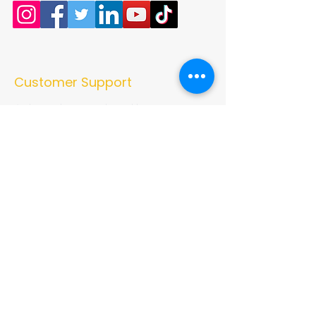
Customer Support
Authentic homemade pickles, premium
masala powders, natural vinegar, and
traditional Indian recipes crafted with
quality ingredients and love. Bringing the
true taste of Indian kitchens to every
home.
➜ Home
➜ Shop
➜ Pickles
➜ Masala Powders
➜ Recipes
➜ Contact Us
➜ About Us
➜ Privacy Policy
➜ Shipping Policy
➜ Return Policy