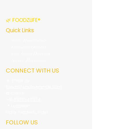
🌿 FOODZLIFE®
Quick Links
✅ 100% Homemade
✅ Premium Quality
✅ Pan India Delivery
✅ Secure Payments
CONNECT WITH US
✉️ Email Us
foodzlifeindia@gmail.com
☎️ Call Us
+91
8368845374
📍 Location
Uttar Pradesh, India
FOLLOW US