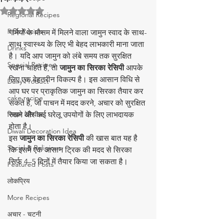
5 स्टार में से NaN रेटिंग दी गई।
Regional Recipes
Rice Recipe
गर्मियों के मौसम में मिलने वाला जामुन स्वाद के साथ-
साथ स्वास्थ्य के लिए भी बेहद लाभकारी माना जाता 
Drinks
है। यदि आप जामुन को लंबे समय तक सुरक्षित 
Special Recipes
रखना चाहते हैं, तो 
जामुन का सिरका रेसिपी
 आपके 
लिए एक बेहतरीन विकल्प है। इस आसान विधि से 
Dairy Product
आप घर पर प्राकृतिक जामुन का सिरका तैयार कर 
cake recipe
सकते हैं, जो पाचन में मदद करने, अचार को सुरक्षित 
सिरका रेसिपीज
रखने और कई घरेलू उपयोगों के लिए लाभदायक 
होता है।
Diwali Decoration Idea
इस 
जामुन का सिरका रेसिपी
 की खास बात यह है 
Social & Religious
कि इसमें एक आसान ट्रिक की मदद से सिरका 
सिर्फ 4–5 दिनों में तैयार किया जा सकता है।
Featured Posts
लोकप्रिय
More Recipes
अचार - चटनी