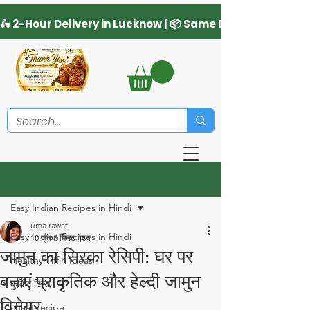
साइन अप करें
पोस्ट
Easy Indian Recipes in Hindi
uma rawat
Easy Indian Recipes in Hindi
10 जून
3 मिनट पठन
जामुन का सिरका रेसिपी: घर पर
Healthy Tiffin Ideas
बनाएं प्राकृतिक और हेल्दी जामुन
कुकिंग टिप्स
विनेगर
chaat recipe