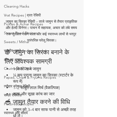
Cleaning Hacks
Vrat Recipes | व्रत रेसिपी
जामुन का सिरका रेसिपी – ताजे जामुन से तैयार प्राकृतिक 
Pickles & Achar Recipes
और हेल्दी विनेगर। पाचन में सहायक, अचार को लंबे समय 
Street Food Recipes
तक सुरक्षित रखने वाला और कई स्वास्थ्य लाभों से भरपूर 
पारंपरिक घरेलू सिरका।
Sweets / Mithai
भारतीय नाश्ते (Indian Snacks)
🍇 जामुन का सिरका बनाने के 
आम का अचार
लिए आवश्यक सामग्री
Chutneys & Dips
1 किलो ताजे जामुन
¼ कप पुराना जामुन का सिरका (स्टार्टर के 
Papad, Chips & Fryums Recipes
रूप में)
त्यौहार स्पेशल रेसिपी
1–2 साबुत लाल मिर्च (वैकल्पिक)
साफ और सूखा कांच का जार
सब्ज़ी रेसिपीज़
🥣 जामुन तैयार करने की विधि
Flatbread Recipes
जामुन को 3–4 बार साफ पानी से अच्छी तरह 
स्वास्थ्य और सौंदर्य
धो लें।