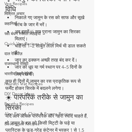
Veg Recipes
विधि
मिश्रित अचार
निकाले गए जामुन के रस को साफ और सूखे 
कहानियाँ
कांच के जार में भरें।
अब इसमें ¼ कप पुराना जामुन का सिरका 
रक्षा बंधन स्पेशल मिठाइयाँ
मिलाएं।
Quick Veg Recipes in Hindi
चाहें तो 1–2 साबुत लाल मिर्च भी डाल सकते 
हैं।
दाल रेसिपीज़
जार का ढक्कन अच्छी तरह बंद कर दें।
राजस्थानी रेसिपी
जार को धूप या गर्म स्थान पर 4–5 दिनों के 
भारतीय थाली रेसिपी
लिए रख दें।
कुछ ही दिनों में जामुन का रस प्राकृतिक रूप से 
Navratri Vrat Recipes
फर्मेंट होकर सिरके में बदलने लगेगा।
DIY Decor Ideas
☀️ पारंपरिक तरीके से जामुन का 
Paratha Recipes
सिरका
Aloo Papad, Chips & Fryums Recipes
यदि आप अधिक पारंपरिक और गहरा स्वाद चाहते हैं, 
तो जामुन के रस को किसी मिट्टी के घड़े या 
Beverages Recipes
प्लास्टिक के फूड-ग्रेड कंटेनर में भरकर 1 से 1.5 