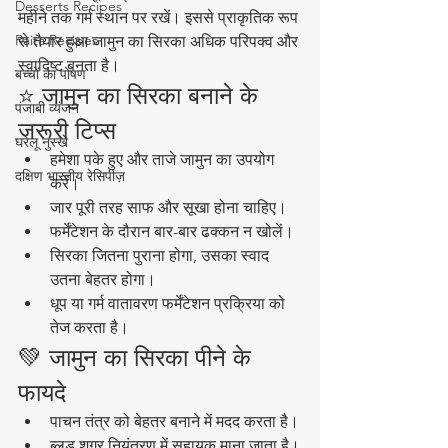
Desserts Recipes
महीने तक गर्म स्थान पर रखें। इससे प्राकृतिक रूप 
Raita Recipes
से तैयार हुआ जामुन का सिरका अधिक परिपक्व और 
स्वादिष्ट बनता है।
बच्चों का पोषण
⭐ जामुन का सिरका बनाने के 
पंजाबी व्यंजन
जरूरी टिप्स
घरेलू नुस्खे
हमेशा पके हुए और ताजे जामुन का उपयोग 
दक्षिण भारतीय रेसिपीज़
करें।
जार पूरी तरह साफ और सूखा होना चाहिए।
फर्मेंटेशन के दौरान बार-बार ढक्कन न खोलें।
सिरका जितना पुराना होगा, उसका स्वाद 
उतना बेहतर होगा।
धूप या गर्म वातावरण फर्मेंटेशन प्रक्रिया को 
तेज करता है।
💚 जामुन का सिरका पीने के 
फायदे
पाचन तंत्र को बेहतर बनाने में मदद करता है।
ब्लड शुगर नियंत्रण में सहायक माना जाता है।