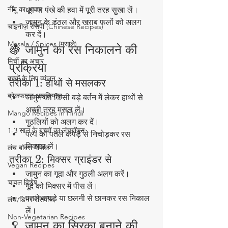
नींबू का अचार
धूप या पंखे की हवा में पूरी तरह सुखा लें।
जामुन के डंठल और खराब फलों को अलग 
चाइनीज़ रेसिपी (Chinese Recipes)
कर दें।
Masala / Spices (मसाले)
🍇 जामुन का रस निकालने की 
मिर्ची का अचार
प्रक्रिया
बच्चों के लिए व्यंजन
तरीका 1: हाथों से मसलकर
ब्रेकफास्ट आइडियाज
जामुन को किसी बड़े बर्तन में लेकर हाथों से 
अच्छी तरह मसल लें।
Mango Recipes in Hindi
गुठलियों को अलग कर दें।
1-3 साल के बच्चों का लंचबॉक्स
पल्प को पतले कपड़े से निचोड़कर रस 
निकाल लें।
लंच बॉक्स मैजिक
तरीका 2: मिक्सर ग्राइंडर से
Vegan Recipes
जामुन का गूदा और गुठली अलग करें।
चावल विशेष
गूदे को मिक्सर में पीस लें।
पतले कपड़े या छलनी से छानकर रस निकाल 
लंच/डिनर रेसिपीज
लें।
Non-Vegetarian Recipes
🥄 जामुन का सिरका बनाने की 