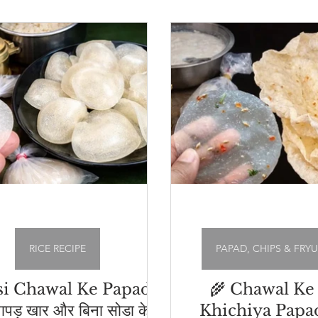
रत रेसिपी
Pickles & Achar Recipes
Street Food Re
tneys & Dips
Papad, Chips & Fryums Recipes
त्
चार
RICE RECIPE
PAPAD, CHIPS & FRY
si Chawal Ke Papad |
🌾 Chawal Ke
पापड़ खार और बिना सोडा के
Khichiya Papad |