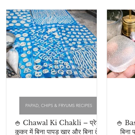
अचार - चटनी
Cleaning Hacks
Vrat Recipes | व्
भारतीय नाश्ते (Indian Snacks)
आम का अचार
Chu
Flatbread Recipes
स्वास्थ्य और सौंदर्य
नींबू का अ
PAPAD, CHIPS & FRYUMS RECIPES
🍚 Chawal Ki Chakli – प्रेशर
🍚 Ba
कुकर में बिना पापड़ खार और बिना तेल
बिना 