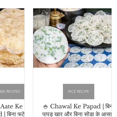
cipes
Sweets / Mithai
यौहार स्पेशल रेसिपी
सब्ज़ी रेसिपीज़
UMS RECIPES
RICE RECIPE
 Aate Ke
🍚 Chawal Ke Papad | बिना
 बिना फटे,
पापड़ खार और बिना सोडा के आसान