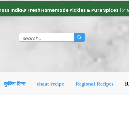
कुकिंग टिप्स
chaat recipe
Regional Recipes
R
Diwali Decoration Idea
Social & Religious
Feat