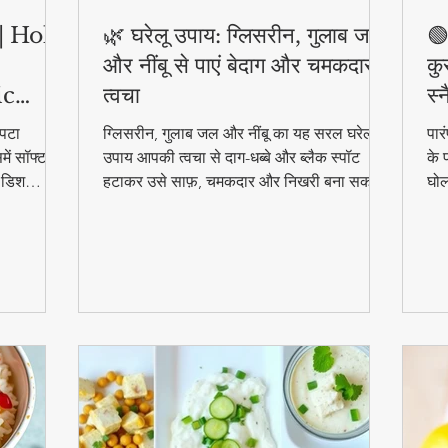
ी | Holi
🌿 घरेलू उपाय: ग्लिसरीन, गुलाब जल
🟢
और नींबू से पाएं बेदाग और चमकदार
कु
ic
त्वचा
स्
पटा
ग्लिसरीन, गुलाब जल और नींबू का यह सरल घरेलू
पार
ें सॉफ्ट
उपाय आपकी त्वचा से दाग-धब्बे और ब्लैक स्पॉट
के 
ल डिश
हटाकर उसे साफ़, चमकदार और निखरी बना सकता
घोल
हुत
है — वो भी बिना किसी केमिकल के।
व्य
स्व
की