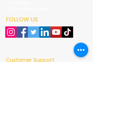
📍 Location
Uttar Pradesh, India
FOLLOW US
Customer Support
Authentic homemade pickles, premium
masala powders, natural vinegar, and
traditional Indian recipes crafted with
quality ingredients and love. Bringing the
true taste of Indian kitchens to every
home.
➜ Home
➜ Shop
➜ Pickles
➜ Masala Powders
➜ Recipes