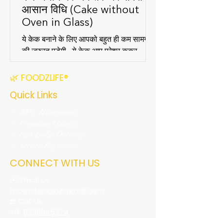
आसान विधि (Cake without
Oven in Glass)
ये केक बनाने के लिए आपको बहुत ही कम सामग्री
की जरुरत पड़ेगी , ये केक आप प्रेशर कुकर ,
भगोना या कड़ाही में बना सकते है.
🌿 FOODZLIFE®
Quick Links
✅ 100% Homemade
✅ Premium Quality
✅ Pan India Delivery
✅ Secure Payments
CONNECT WITH US
✉️ Email Us
foodzlifeindia@gmail.com
☎️ Call Us
+91
8368845374