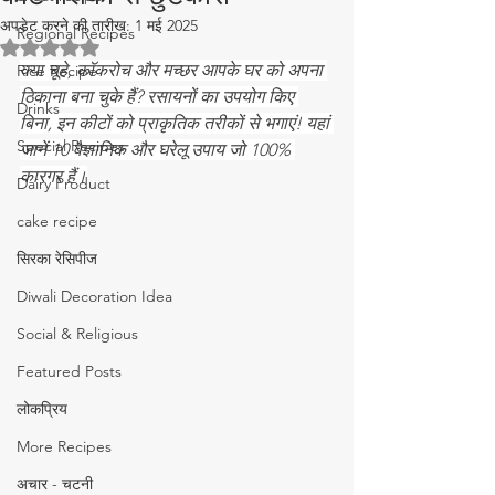
अपडेट करने की तारीख:
1 मई 2025
Regional Recipes
5 स्टार में से NaN रेटिंग दी गई।
क्या चूहे, कॉकरोच और मच्छर आपके घर को अपना 
Rice Recipe
ठिकाना बना चुके हैं? रसायनों का उपयोग किए 
Drinks
बिना, इन कीटों को प्राकृतिक तरीकों से भगाएं! यहां 
Special Recipes
जानें 10 वैज्ञानिक और घरेलू उपाय जो 100% 
कारगर हैं।
Dairy Product
cake recipe
सिरका रेसिपीज
Diwali Decoration Idea
Social & Religious
Featured Posts
लोकप्रिय
More Recipes
अचार - चटनी