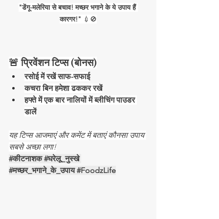
"डेंगू-मलेरिया से बचाव! मच्छर भगाने के ये उपाय हैं 
कारगर!"
 💉🚫
🚨 प्रिवेंशन टिप्स (बोनस)
रसोई में रखें साफ-सफाई
कचरा बिन हमेशा ढककर रखें
हफ्ते में एक बार नालियों में ब्लीचिंग पाउडर 
डालें
यह टिप्स आजमाएं और कमेंट में बताएं कौनसा उपाय 
सबसे अच्छा लगा!
#क
ीटनाशक 
#घर
ेलू_नुस्खे 
#मच
्छर_भगाने_के_उपाय 
#FoodzLife