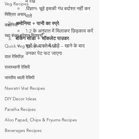
में रखें
Veg Recipes
विज्ञान
: चूहे इसकी गंध बर्दाश्त नहीं कर 
मिश्रित अचार
पाते
अमोनिया + पानी का स्प्रे
:
कहानियाँ
1:2 के अनुपात में मिलाकर छिड़काव करें
रक्षा बंधन स्पेशल मिठाइयाँ
बेकिंग सोडा + चॉकलेट पाउडर
:
चूहों के रास्ते में छोड़ें – खाने के बाद 
Quick Veg Recipes in Hindi
उनका पेट फट जाएगा
दाल रेसिपीज़
राजस्थानी रेसिपी
भारतीय थाली रेसिपी
Navratri Vrat Recipes
DIY Decor Ideas
Paratha Recipes
Aloo Papad, Chips & Fryums Recipes
Beverages Recipes