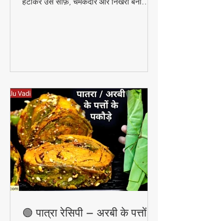
उपाय आपकी त्वचा से दाग-धब्बे और ब्लैक स्पॉट
हटाकर उसे साफ़, चमकदार और निखरी बना
सकता है — वो भी बिना किसी केमिकल के।