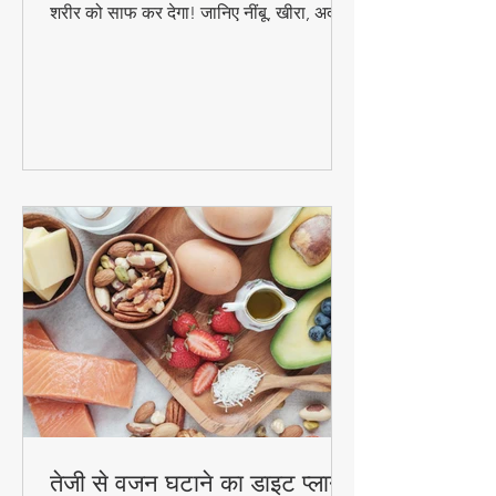
क्या आप पेट की चर्बी और टॉक्सिन्स से परेशान हैं?
यह आसान डिटॉक्स वॉटर सिर्फ 7 दिनों में आपके
शरीर को साफ कर देगा! जानिए नींबू, खीरा, अदरक
और पुदीना से बनने वाले इस जादुई पेय की रेसिपी
और फायदे। #DetoxWater #WeightLoss
#FoodzLife