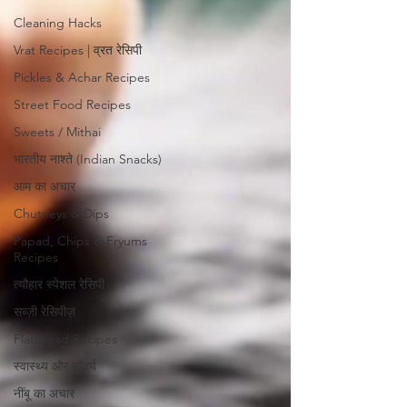
Cleaning Hacks
Vrat Recipes | व्रत रेसिपी
Pickles & Achar Recipes
Street Food Recipes
Sweets / Mithai
भारतीय नाश्ते (Indian Snacks)
आम का अचार
Chutneys & Dips
Papad, Chips & Fryums
Recipes
त्यौहार स्पेशल रेसिपी
सब्ज़ी रेसिपीज़
Flatbread Recipes
स्वास्थ्य और सौंदर्य
नींबू का अचार