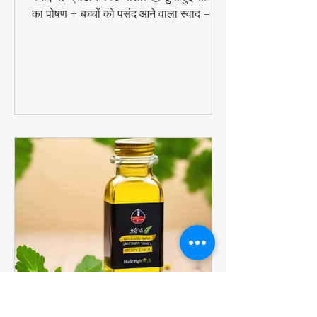
सुबह की भागदौड़ में टाइम नहीं? बस 5 मिनट में
बनाएं यह प्रोटीन पैक्ड चीला! 🕒 छुपी हुई सब्जियों
का पोषण + बच्चों को पसंद आने वाला स्वाद =
परफेक्ट हेल्दी ब्रेकफास्ट!
#QuickHealthyBreakfast