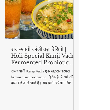
राजस्थानी कांजी वड़ा रेसिपी |
Holi Special Kanji Vada |
Fermented Probiotic
Drink
राजस्थानी Kanji Vada एक खट्टा-चटपटा
fermented probiotic ड्रिंक है जिसमें सॉफ्ट
दाल वड़े डाले जाते हैं। यह होली स्पेशल डिश
digestion और gut health के लिए बहुत
फायदेमंद है।