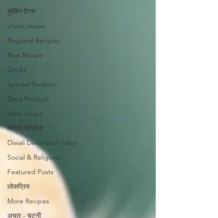
कुकिंग टिप्स
chaat recipe
Regional Recipes
Rice Recipe
Drinks
Special Recipes
Dairy Product
cake recipe
सिरका रेसिपीज
Diwali Decoration Idea
Social & Religious
Featured Posts
लोकप्रिय
More Recipes
अचार - चटनी