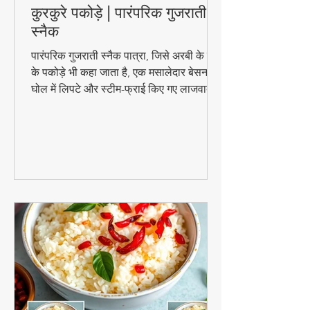
🟢 पात्रा रेसिपी – अरबी के पत्तों के
कुरकुरे पकोड़े | पारंपरिक गुजराती
स्नैक
पारंपरिक गुजराती स्नैक पात्रा, जिसे अरबी के पत्तों
के पकोड़े भी कहा जाता है, एक मसालेदार बेसन के
घोल में लिपटे और स्टीम-फ्राई किए गए लाजवाब
व्यंजन हैं। मानसून के मौसम में चाय के साथ इसका
स्वाद और भी बढ़ जाता है। जानिए इसे घर पर
बनाने की आसान विधि!