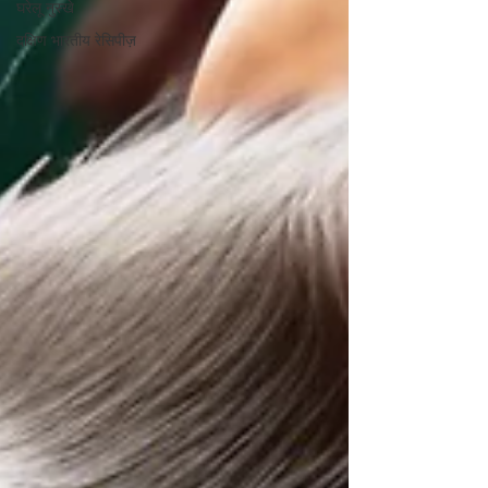
घरेलू नुस्खे
दक्षिण भारतीय रेसिपीज़