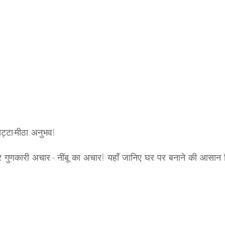
रत रेसिपी
Pickles & Achar Recipes
Street Food Re
tneys & Dips
Papad, Chips & Fryums Recipes
त्
चार
ट्टा-मीठा अनुभव!
 गुणकारी अचार - नींबू का अचार! यहाँ जानिए घर पर बनाने की आसान