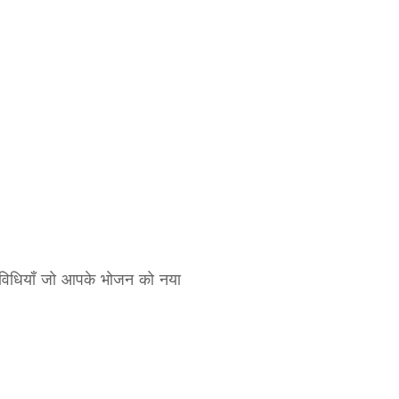
cipes
Sweets / Mithai
यौहार स्पेशल रेसिपी
सब्ज़ी रेसिपीज़
 विधियाँ जो आपके भोजन को नया