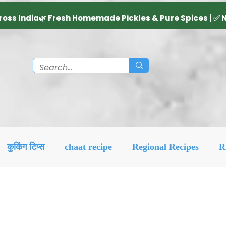
कुकिंग टिप्स
chaat recipe
Regional Recipes
R
Diwali Decoration Idea
Social & Religious
Feat