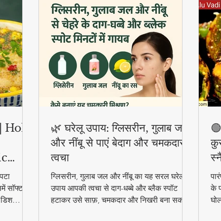
ी | Holi
🌿 घरेलू उपाय: ग्लिसरीन, गुलाब जल
🟢
और नींबू से पाएं बेदाग और चमकदार
कु
ic
त्वचा
स्
पटा
ग्लिसरीन, गुलाब जल और नींबू का यह सरल घरेलू
पार
ें सॉफ्ट
उपाय आपकी त्वचा से दाग-धब्बे और ब्लैक स्पॉट
के 
ल डिश
हटाकर उसे साफ़, चमकदार और निखरी बना सकता
घोल
हुत
है — वो भी बिना किसी केमिकल के।
व्य