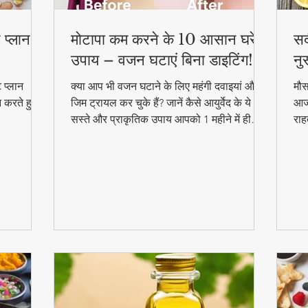
 प्लान –
मोटापा कम करने के 10 आसान घरेलू
सर
उपाय – वजन घटाएं बिना डाइटिंग!
नु
 प्लान
क्या आप भी वजन घटाने के लिए महंगी दवाइयां और
मौस
न करते हुए
जिम ट्रायल कर चुके हैं? जानें कैसे आयुर्वेद के ये
आजम
सस्ते और प्राकृतिक उपाय आपको 1 महीने में ही
राह
परिणाम दिखा सकते हैं