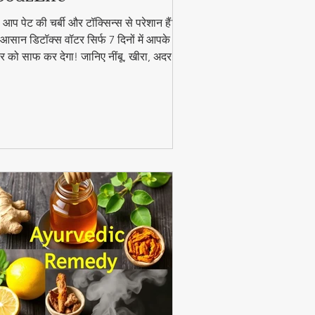
ा आप पेट की चर्बी और टॉक्सिन्स से परेशान हैं?
आसान डिटॉक्स वॉटर सिर्फ 7 दिनों में आपके
र को साफ कर देगा! जानिए नींबू, खीरा, अदरक
पुदीना से बनने वाले इस जादुई पेय की रेसिपी और
यदे। #DetoxWater #WeightLoss
oodzLife