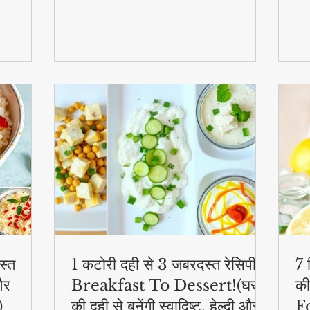
स्व
की
स्त
1 कटोरी दही से 3 जबरदस्त रेसिपी –
7 
और
Breakfast To Dessert!(घर
की
)
की दही से बनेंगी स्वादिष्ट, हेल्दी और
F