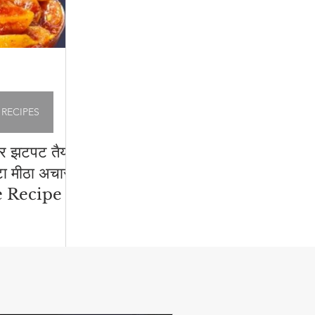
 RECIPES
और झटपट तैयार
्टा मीठा अचार -
 Recipe