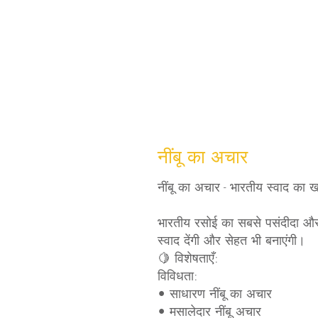
अचार - चटनी
Cleaning Hacks
Vrat Recipes | व्
भारतीय नाश्ते (Indian Snacks)
आम का अचार
Chu
Flatbread Recipes
स्वास्थ्य और सौंदर्य
नींबू का अ
नींबू का अचार
नींबू का अचार - भारतीय स्वाद का ख
भारतीय रसोई का सबसे पसंदीदा और
स्वाद देंगी और सेहत भी बनाएंगी।
🍋 विशेषताएँ:
विविधता:
• साधारण नींबू का अचार
• मसालेदार नींबू अचार