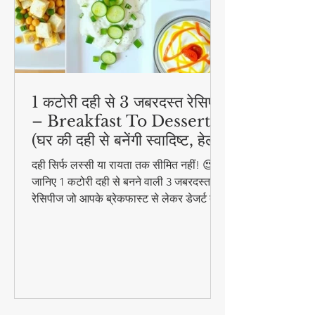
1 कटोरी दही से 3 जबरदस्त रेसिपी
– Breakfast To Dessert!
(घर की दही से बनेंगी स्वादिष्ट, हेल्दी
और आसान डिशेज)
दही सिर्फ लस्सी या रायता तक सीमित नहीं! 😍
जानिए 1 कटोरी दही से बनने वाली 3 जबरदस्त
रेसिपीज जो आपके ब्रेकफास्ट से लेकर डेजर्ट तक
का मजा दोगुना कर देंगी। स्वादिष्ट, हेल्दी और
बनाने में आसान - ये रेसिपीज हर उम्र के लिए
परफेक्ट हैं