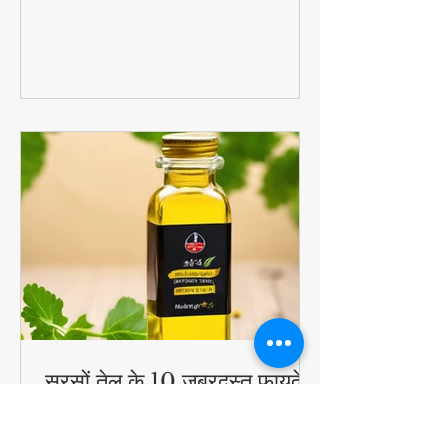
का पोषण + बच्चों को पसंद आने वाला स्वाद =
परफेक्ट हेल्दी ब्रेकफास्ट!
#QuickHealthyBreakfast
सरसों तेल के 10 जबरदस्त फायदे -