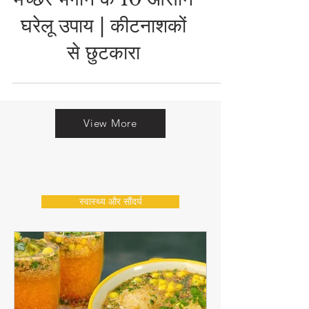
घर से चूहों, कॉकरोच और
मच्छर भगाने के 10 आसान
घरेलू उपाय | कीटनाशकों
से छुटकारा
View More
स्वास्थ्य और सौंदर्य