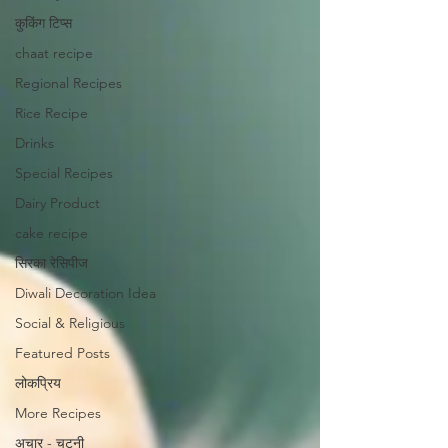
कुकिंग टिप्स
chaat recipe
Regional Recipes
Rice Recipe
Drinks
Special Recipes
Dairy Product
cake recipe
सिरका रेसिपीज
Diwali Decoration Idea
Social & Religious
Featured Posts
लोकप्रिय
More Recipes
अचार - चटनी