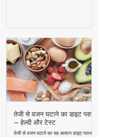
और पुदीना से बनने वाले इस जादुई पेय की रेसिपी
और फायदे। #DetoxWater #WeightLoss
#FoodzLife
तेजी से वजन घटाने का डाइट प्लान
– हेल्दी और टेस्ट