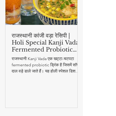
राजस्थानी कांजी वड़ा रेसिपी |
Holi Special Kanji Vada |
Fermented Probiotic
Drink
राजस्थानी Kanji Vada एक खट्टा-चटपटा
fermented probiotic ड्रिंक है जिसमें सॉफ्ट
दाल वड़े डाले जाते हैं। यह होली स्पेशल डिश
digestion और gut health के लिए बहुत
फायदेमंद है।