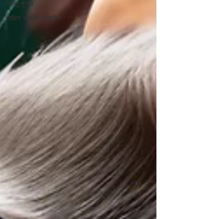
घरेलू नुस्खे
दक्षिण भारतीय रेसिपीज़