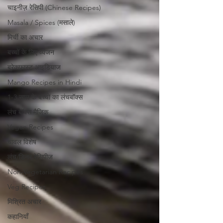
चाइनीज़ रेसिपी (Chinese Recipes)
Masala / Spices (मसाले)
मिर्ची का अचार
बच्चों के लिए व्यंजन
ब्रेकफास्ट आइडियाज
Mango Recipes in Hindi
1-3 साल के बच्चों का लंचबॉक्स
लंच बॉक्स मैजिक
Vegan Recipes
चावल विशेष
लंच/डिनर रेसिपीज
Non-Vegetarian Recipes
Veg Recipes
मिश्रित अचार
कहानियाँ