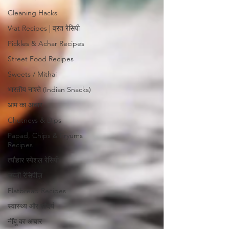
Cleaning Hacks
Vrat Recipes | व्रत रेसिपी
Pickles & Achar Recipes
Street Food Recipes
Sweets / Mithai
भारतीय नाश्ते (Indian Snacks)
आम का अचार
Chutneys & Dips
Papad, Chips & Fryums
Recipes
त्यौहार स्पेशल रेसिपी
सब्ज़ी रेसिपीज़
Flatbread Recipes
स्वास्थ्य और सौंदर्य
नींबू का अचार