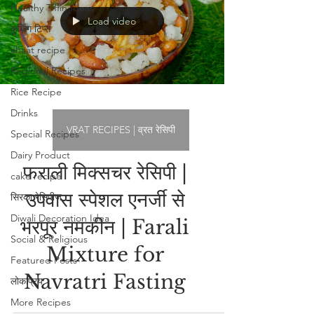
Healthy Tiffin Ideas
Load video
कुकिंग टिप्स
chaat recipe
Regional Recipes
Rice Recipe
Drinks
VRAT RECIPES | व्रत रेसिपी
Special Recipes
Dairy Product
फराली मिक्सचर रेसिपी |
cake recipe
उपवास स्पेशल एनर्जी से
सिरका रेसिपीज
Diwali Decoration Idea
भरपूर नमकीन | Farali
Social & Religious
Mixture for
Featured Posts
Navratri Fasting
लोकप्रिय
More Recipes