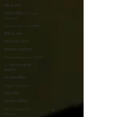
नींबू का अचार
चाइनीज़ रेसिपी (Chinese
Recipes)
Masala / Spices (मसाले)
मिर्ची का अचार
बच्चों के लिए व्यंजन
ब्रेकफास्ट आइडियाज
Mango Recipes in Hindi
1-3 साल के बच्चों का
लंचबॉक्स
लंच बॉक्स मैजिक
Vegan Recipes
चावल विशेष
लंच/डिनर रेसिपीज
Non-Vegetarian
Recipes