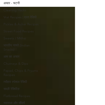
अचार - चटनी
Cleaning Hacks
Vrat Recipes | व्रत रेसिपी
Pickles & Achar Recipes
Street Food Recipes
Sweets / Mithai
भारतीय नाश्ते (Indian
Snacks)
आम का अचार
Chutneys & Dips
Papad, Chips & Fryums
Recipes
त्यौहार स्पेशल रेसिपी
सब्ज़ी रेसिपीज़
Flatbread Recipes
स्वास्थ्य और सौंदर्य