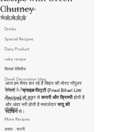
Chutney
Regional Recipes
5 स्टार में से NaN रेटिंग दी गई।
Rice Recipe
Drinks
Special Recipes
Dairy Product
cake recipe
सिरका रेसिपीज
Diwali Decoration Idea
आज हम शेयर कर रहे हैं बिहार की मोस्ट पॉपुलर 
Social & Religious
रेसिपी — 
फ्राइड लिट्टी (Fried Bihari Litti 
Recipe)
,जो बाहर से 
करारी और क्रिस्पी
 होती है 
Featured Posts
और अंदर भरी होती है मसालेदार 
सत्तू की 
लोकप्रिय
स्टफिंग
 से।
More Recipes
अचार - चटनी