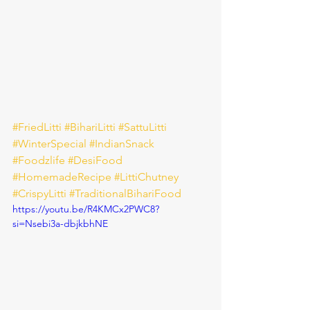
#FriedLitti
#BihariLitti
#SattuLitti
#WinterSpecial
#IndianSnack
#Foodzlife
#DesiFood
#HomemadeRecipe
#LittiChutney
#CrispyLitti
#TraditionalBihariFood
https://youtu.be/R4KMCx2PWC8?
si=Nsebi3a-dbjkbhNE