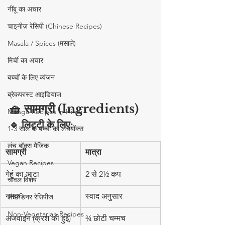
नींबू का अचार
चाइनीज़ रेसिपी (Chinese Recipes)
Masala / Spices (मसाले)
मिर्ची का अचार
बच्चों के लिए व्यंजन
ब्रेकफास्ट आइडियाज
🧺 सामग्री (Ingredients)
Mango Recipes in Hindi
🔹 लिट्टी के लिए:
1-3 साल के बच्चों का लंचबॉक्स
लंच बॉक्स मैजिक
सामग्री
मात्रा
Vegan Recipes
गेहूं का आटा
2 से 2½ कप
चावल विशेष
नमक
स्वाद अनुसार
लंच/डिनर रेसिपीज
Non-Vegetarian Recipes
अजवाइन (क्रश की हुई)
¾ छोटी चम्मच