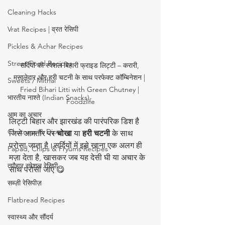
Cleaning Hacks
Vrat Recipes | व्रत रेसिपी
Pickles & Achar Recipes
Street Food Recipes
सर्दियों की स्पेशल बिहारी फ्राइड लिट्टी – करारी, 
मसालेदार और हरी चटनी के साथ परफेक्ट कॉम्बिनेशन | 
Sweets / Mithai
Fried Bihari Litti with Green Chutney | 
भारतीय नाश्ते (Indian Snacks)
Foodzlife
आम का अचार
लिट्टी बिहार और झारखंड की पारंपरिक डिश है 
Chutneys & Dips
जिसे आमतौर पर 
चोखा
 या 
हरी चटनी
 के साथ 
परोसा जाता है।सर्दियों में इसे खाना एक अलग ही 
Papad, Chips & Fryums Recipes
मज़ा देता है, खासकर जब यह देसी घी या अचार के 
त्यौहार स्पेशल रेसिपी
साथ परोसी जाए 😋
सब्ज़ी रेसिपीज़
Flatbread Recipes
स्वास्थ्य और सौंदर्य