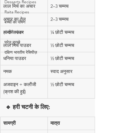
Desserts Recipes
लाल मिर्च का अचार
2–3 चम्मच
Raita Recipes
अचार का तेल
2–3 चम्मच
बच्चों का पोषण
पंजाबी व्यंजन
हल्दी पाउडर
¼ छोटी चम्मच
घरेलू नुस्खे
लाल मिर्च पाउडर
½ छोटी चम्मच
दक्षिण भारतीय रेसिपीज़
धनिया पाउडर
½ छोटी चम्मच
नमक
स्वाद अनुसार
अजवाइन + कलौंजी 
½ छोटी चम्मच
(क्रश की हुई)
🔹 हरी चटनी के लिए:
सामग्री
मात्रा