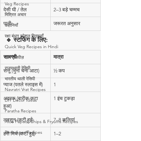
Veg Recipes
देसी घी / तेल
2–3 बड़े चम्मच
मिश्रित अचार
पानी
जरूरत अनुसार
कहानियाँ
रक्षा बंधन स्पेशल मिठाइयाँ
🔹 स्टफिंग के लिए:
Quick Veg Recipes in Hindi
सामग्री
मात्रा
दाल रेसिपीज़
राजस्थानी रेसिपी
सत्तू (भुना चना आटा)
½ कप
भारतीय थाली रेसिपी
प्याज (पतले स्लाइस में)
1
Navratri Vrat Recipes
अदरक (बारीक कटा 
1 इंच टुकड़ा
DIY Decor Ideas
हुआ)
Paratha Recipes
लहसुन (कटी हुई)
7–8 कलियां
Aloo Papad, Chips & Fryums Recipes
Beverages Recipes
हरी मिर्च (कटी हुई)
1–2