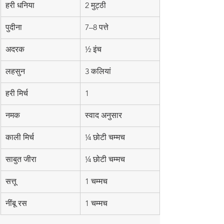
हरी धनिया
2 मुट्ठी
पुदीना
7–8 पत्ते
अदरक
½ इंच
लहसुन
3 कलियां
हरी मिर्च
1
नमक
स्वाद अनुसार
काली मिर्च
¼ छोटी चम्मच
साबुत जीरा
¼ छोटी चम्मच
सत्तू
1 चम्मच
नींबू रस
1 चम्मच