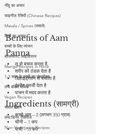
नींबू का अचार
चाइनीज़ रेसिपी (Chinese Recipes)
Masala / Spices (मसाले)
मिर्ची का अचार
Benefits of Aam 
बच्चों के लिए व्यंजन
Panna
ब्रेकफास्ट आइडियाज
लू से बचाव करता है
Mango Recipes in Hindi
शरीर को ठंडक देता है
1-3 साल के बच्चों का लंचबॉक्स
डिहाइड्रेशन से बचाता है
इंस्टेंट एनर्जी देता है
लंच बॉक्स मैजिक
पाचन में मदद करता है
Vegan Recipes
Ingredients (सामग्री)
चावल विशेष
कच्चे आम – 2 (लगभग 350 ग्राम)
लंच/डिनर रेसिपीज
चीनी – 1 कप
Non-Vegetarian Recipes
पानी – ½ कप