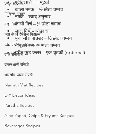
पुदीना पत्ते – 1 मुट्ठी
Veg Recipes
काला नमक – ½ छोटा चम्मच
मिश्रित अचार
नमक – स्वाद अनुसार
काली मिर्च – ¼ छोटा चम्मच
कहानियाँ
लाल मिर्च – थोड़ा सा
रक्षा बंधन स्पेशल मिठाइयाँ
भुना जीरा पाउडर – ½ छोटा चम्मच
Quick Veg Recipes in Hindi
नींबू का रस – 1 बड़ा चम्मच
ग्रीन फूड कलर – एक चुटकी (optional)
दाल रेसिपीज़
राजस्थानी रेसिपी
भारतीय थाली रेसिपी
Navratri Vrat Recipes
DIY Decor Ideas
Paratha Recipes
Aloo Papad, Chips & Fryums Recipes
Beverages Recipes