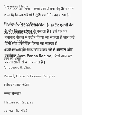
Cleaning Hacks
ठंडा ठंडा आम पना – कच्चे आम से बना रिफ्रेशिंग समर 
Vrat Recipes | व्रत रेसिपी
ड्रिंक जो गर्मी और लू से बचाने में मदद करता है।
Pickles & Achar Recipes
आम पना शरीर को 
ठंडक देता है, इंस्टेंट एनर्जी देता 
है और डिहाइड्रेशन से बचाता है
। इसे घर पर 
Street Food Recipes
बनाकर बोतल में स्टोर किया जा सकता है और कई 
Sweets / Mithai
दिनों तक इस्तेमाल किया जा सकता है।
आज हम आपके साथ शेयर कर रहे हैं 
आसान और 
भारतीय नाश्ते (Indian Snacks)
स्वादिष्ट Aam Panna Recipe
, जिसे आप घर 
आम का अचार
पर आसानी से बना सकते हैं।
Chutneys & Dips
Papad, Chips & Fryums Recipes
त्यौहार स्पेशल रेसिपी
सब्ज़ी रेसिपीज़
Flatbread Recipes
स्वास्थ्य और सौंदर्य