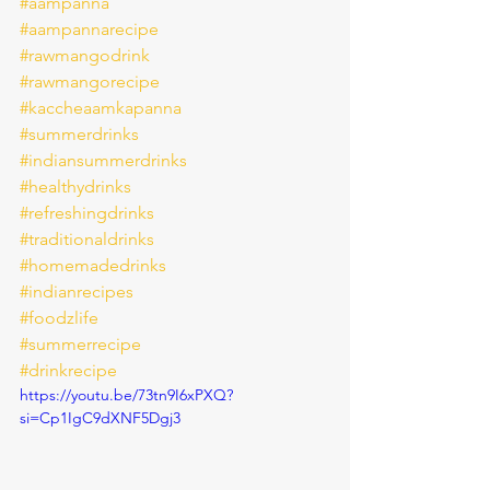
#aampanna
#aampannarecipe
#rawmangodrink
#rawmangorecipe
#kaccheaamkapanna
#summerdrinks
#indiansummerdrinks
#healthydrinks
#refreshingdrinks
#traditionaldrinks
#homemadedrinks
#indianrecipes
#foodzlife
#summerrecipe
#drinkrecipe
https://youtu.be/73tn9I6xPXQ?
si=Cp1IgC9dXNF5Dgj3