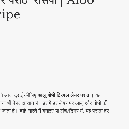
र पराठा रेसिपी | Aloo
cipe
Social & Religious
चटनी
Cleaning Hacks
eet Food Recipes
चार
Chutneys & Dips
 तो आज ट्राई कीजिए 
आलू गोभी ट्रिपल लेयर पराठा
। यह 
 बनाना भी बेहद आसान है। इसमें हर लेयर पर आलू और गोभी की 
्ज़ी रेसिपीज़
Flatbread Recipes
ता है। चाहे नाश्ते में बनाइए या लंच/डिनर में, यह पराठा हर 