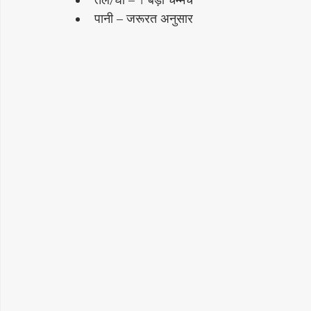
तेल/घी – 1 बड़ा चम्मच
पानी – जरूरत अनुसार