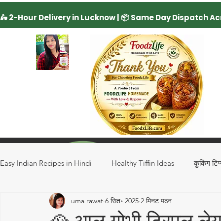
Easy Indian Recipes in Hindi
Healthy Tiffin Ideas
कुकिंग टिप
uma rawat
6 सित॰ 2025
2 मिनट पठन
Regional Recipes
Rice Recipe
Drinks
Special 