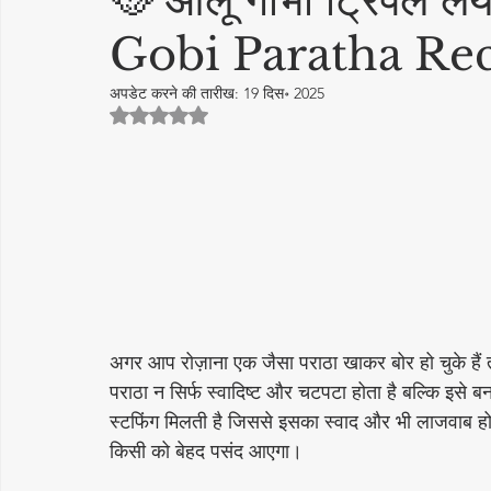
🥘 आलू गोभी ट्रिपल लेय
Gobi Paratha Re
cake recipe
सिरका रेसिपीज
Diwali Decoration Idea
अपडेट करने की तारीख:
19 दिस॰ 2025
5 स्टार में से NaN रेटिंग दी गई।
Featured Posts
लोकप्रिय
More Recipes
अचार - 
Vrat Recipes | व्रत रेसिपी
Pickles & Achar Recipes
Str
Sweets / Mithai
भारतीय नाश्ते (Indian Snacks)
आम का अ
अगर आप रोज़ाना एक जैसा पराठा खाकर बोर हो चुके हैं
पराठा न सिर्फ स्वादिष्ट और चटपटा होता है बल्कि इसे
Papad, Chips & Fryums Recipes
त्यौहार स्पेशल रेसिपी
सब
स्टफिंग मिलती है जिससे इसका स्वाद और भी लाजवाब हो जा
किसी को बेहद पसंद आएगा।
स्वास्थ्य और सौंदर्य
नींबू का अचार