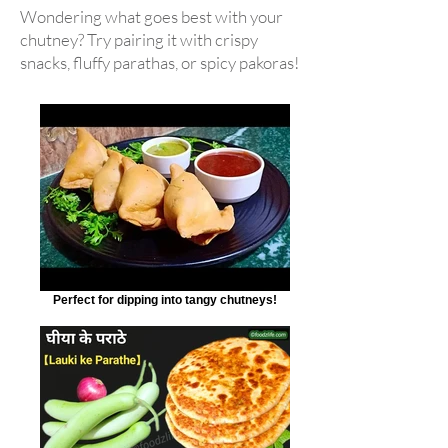
Wondering what goes best with your
chutney? Try pairing it with crispy
snacks, fluffy parathas, or spicy pakoras!
Perfect for dipping into tangy chutneys!