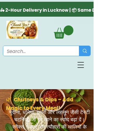
🌿
Chutneys & Dips – Add
Magic to Every Meal!
पुदीना, धनिया, इमली और लहसुन जैसी टेस्टी
चटनियाँ, जो हर खाने का स्वाद बढ़ा दें।
स्नैक्स, पराठों और त्यौहारों की थालियों के