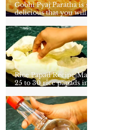
Gobhi Pyaj Paratha is so
delicious that you will
never forget its taste -
Gobhi Pyaj Paratha
Recipe
Rice Papad Recipe|Make
25 to 30 rice papads in 1
minute with a new
method| foodzlife.com