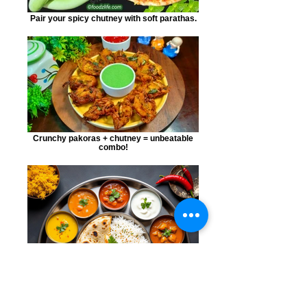
Pair your spicy chutney with soft parathas.
Crunchy pakoras + chutney = unbeatable
combo!