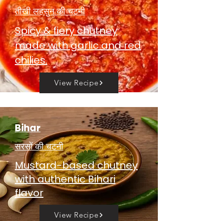
तीखी लहसुन की चटनी
Spicy & fiery chutney
made with garlic and red
chilies.
View Recipe
Bihar
सरसों की चटनी
Mustard-based chutney
with authentic Bihari
flavor
View Recipe