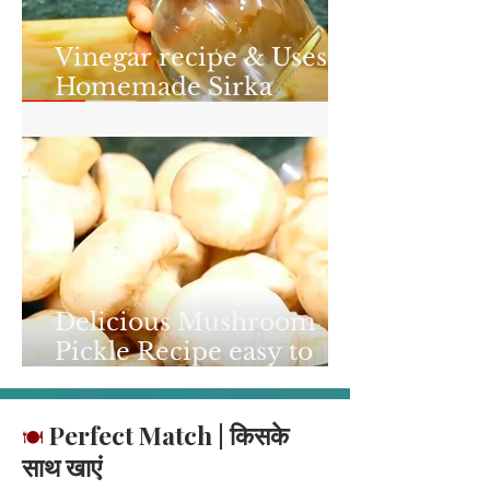
Vinegar recipe & Uses |
Homemade Sirka
Recipe 5 Minutes-
foodzlife.com
Delicious Mushroom
Pickle Recipe easy to
make - foodzlife.com
Perfect Match | किसके
🍽️
साथ खाएं