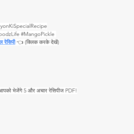
yonKiSpecialRecipe
oodzLife
#MangoPickle
ल रेसिपी
 👈 (क्लिक करके देखें)
म आपको भेजेंगे 5 और अचार रेसिपीज PDF!