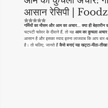
आम का कुचला अचार: गर्म
आसान रेसिपी | Food
cake recipe
सिरका रेसिपीज
Diwali Decoration Idea
5 स्टार में से NaN रेटिंग दी गई।
गर्मियों का मौसम और आम का अचार... क्या ही बेहतरीन कॉ
Featured Posts
लोकप्रिय
More Recipes
अचार - 
चटपटी फ्लेवर के दीवाने हैं, तो यह 
आम का कुचला अचार
आसान है और इसका स्वाद इतना लाजवाब कि आप बार-बार 
है। तो चलिए, जानते हैं 
कैसे बनाएं यह खट्टा-मीठा-ती
Vrat Recipes | व्रत रेसिपी
Pickles & Achar Recipes
Str
Sweets / Mithai
भारतीय नाश्ते (Indian Snacks)
आम का अ
Papad, Chips & Fryums Recipes
त्यौहार स्पेशल रेसिपी
सब
स्वास्थ्य और सौंदर्य
नींबू का अचार