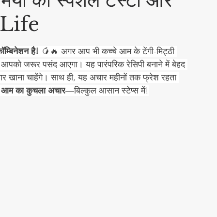
ियों की स्पेशल टेस्टी और
zLife
Social & Religious
म्बिनेशन है!
 🥭🔥 अगर आप भी कच्चे आम के टेंगी-मिट्ठी 
चटनी
Cleaning Hacks
 आपको जरूर पसंद आएगा। यह पारंपरिक रेसिपी बनाने में बेहद 
खाना चाहेंगे। साथ ही, यह अचार महीनों तक फ्रेश रहता 
खा आम का कुचला अचार
—बिल्कुल आसान स्टेप्स में!
eet Food Recipes
चार
Chutneys & Dips
्ज़ी रेसिपीज़
Flatbread Recipes