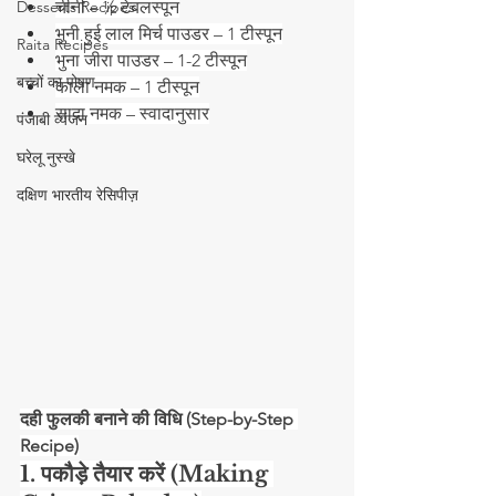
Desserts Recipes
चीनी – ½ टेबलस्पून
भुनी हुई लाल मिर्च पाउडर – 1 टीस्पून
Raita Recipes
भुना जीरा पाउडर – 1-2 टीस्पून
बच्चों का पोषण
काला नमक – 1 टीस्पून
सादा नमक – स्वादानुसार
पंजाबी व्यंजन
घरेलू नुस्खे
दक्षिण भारतीय रेसिपीज़
दही फुलकी बनाने की विधि (Step-by-Step 
Recipe)
1. पकौड़े तैयार करें (Making 