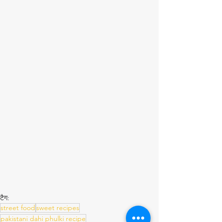
टैग:
street food
sweet recipes
pakistani dahi phulki recipe