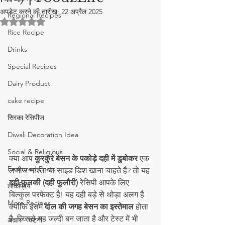
अपडेट करने की तारीख:
22 अप्रैल 2025
Regional Recipes
5 स्टार में से NaN रेटिंग दी गई।
Rice Recipe
Drinks
Special Recipes
Dairy Product
cake recipe
सिरका रेसिपीज
Diwali Decoration Idea
Social & Religious
क्या आप 
कुरकुरे बेसन के पकोड़े दही में डुबोकर
 एक 
Featured Posts
लजीज नाश्ता या साइड डिश खाना चाहते हैं? तो यह 
दही फुलकी (दही फुलौरी)
 रेसिपी आपके लिए 
लोकप्रिय
बिल्कुल परफेक्ट है! यह दही बड़े से थोड़ा अलग है 
More Recipes
क्योंकि इसमें 
दाल की जगह बेसन का इस्तेमाल
 होता 
है, जिससे यह जल्दी बन जाता है और टेस्ट में भी 
अचार - चटनी