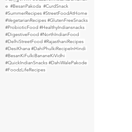
e  
#BesanPakoda
#CurdSnack
#SummerRecipes
#StreetFoodAtHome
#VegetarianRecipes
#GlutenFreeSnacks
#ProbioticFood
#HealthyIndiansnacks
#DigestiveFood
#NorthIndianFood
#DelhiStreetFood
#RajasthaniRecipes
#DesiKhana
#DahiPhulkiRecipeInHindi
#BesanKiFulkiBananeKiVidhi
#QuickIndianSnacks
#DahiWalePakode
#FoodzLifeRecipes