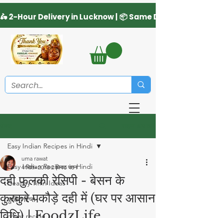
साइन अप करें
पोस्ट
Easy Indian Recipes in Hindi
uma rawat
Easy Indian Recipes in Hindi
4 सित॰ 2018
2 मिनट पठन
दही फुलकी रेसिपी - बेसन के
Healthy Tiffin Ideas
कुरकुरे पकौड़े दही में (घर पर आसान
कुकिंग टिप्स
विधि) | FoodzLife
chaat recipe