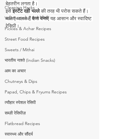
बेहतरीन लगता है।
Cleaning Hacks
इसे 
इंस्टेंट दही भल्ले
 की तरह भी परोस सकते हैं। 
Vrat Recipes | व्रत रेसिपी
चलिए जानते हैं कैसे बनाएं यह आसान और स्वादिष्ट 
रेसिपी।
Pickles & Achar Recipes
Street Food Recipes
Sweets / Mithai
भारतीय नाश्ते (Indian Snacks)
आम का अचार
Chutneys & Dips
Papad, Chips & Fryums Recipes
त्यौहार स्पेशल रेसिपी
सब्ज़ी रेसिपीज़
Flatbread Recipes
स्वास्थ्य और सौंदर्य