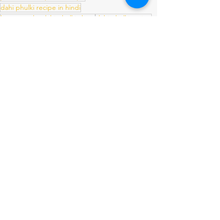
dahi phulki recipe in hindi
how to make dahi phulki chaat
dahi phulki recipe
dahi fulauri
chandni chowk style dahi phulki
raita
besan dahi phulki recipe
chaat recipe
भारतीय नाश्ते (Indian Snacks)
त्यौहार स्पेशल रेसिपी
सभी देखें
संबंधित पोस्ट