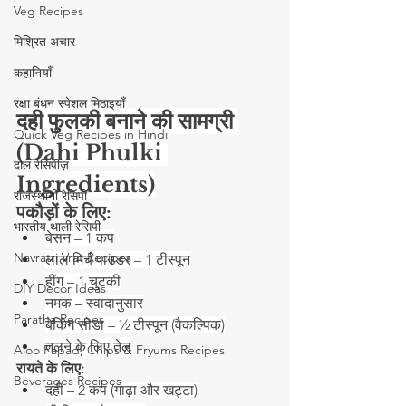
Veg Recipes
मिश्रित अचार
कहानियाँ
रक्षा बंधन स्पेशल मिठाइयाँ
दही फुलकी बनाने की सामग्री 
Quick Veg Recipes in Hindi
(Dahi Phulki 
दाल रेसिपीज़
Ingredients)
राजस्थानी रेसिपी
पकौड़ों के लिए:
भारतीय थाली रेसिपी
बेसन – 1 कप
Navratri Vrat Recipes
लाल मिर्च पाउडर – 1 टीस्पून
हींग – 1 चुटकी
DIY Decor Ideas
नमक – स्वादानुसार
Paratha Recipes
बेकिंग सोडा – ½ टीस्पून (वैकल्पिक)
तलने के लिए तेल
Aloo Papad, Chips & Fryums Recipes
रायते के लिए:
Beverages Recipes
दही – 2 कप (गाढ़ा और खट्टा)