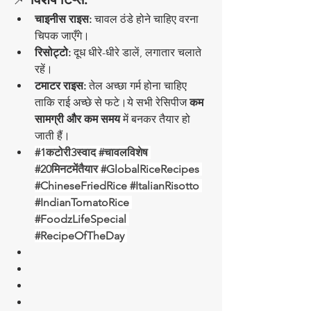
चाइनीस राइस:
 चावल ठंडे होने चाहिए वरना 
चिपक जाएँगे।
रिसोट्टो:
 दूध धीरे-धीरे डालें, लगातार चलाते 
रहें।
टमाटर राइस:
 तेल अच्छा गर्म होना चाहिए 
ताकि राई अच्छे से फटे।ये सभी रेसिपीज 
कम 
सामग्री और कम समय
 में बनकर तैयार हो 
जाती हैं। 
#1कट
ोरी3स्वाद 
#च
ावलविशेष 
#20म
िनटमेंतैयार 
#GlobalRiceRecipes
#ChineseFriedRice
#ItalianRisotto
#IndianTomatoRice
#FoodzLifeSpecial
#RecipeOfTheDay