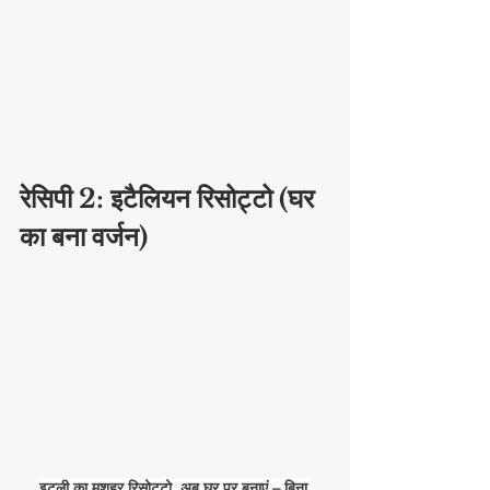
रेसिपी
 2: इटैलियन रिसोट्टो (घर 
का बना वर्जन)
इटली का मशहूर रिसोट्टो, अब घर पर बनाएं – बिना 