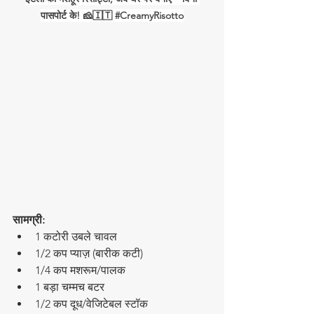
पासपोर्ट के! 🧀🇮🇹 
#CreamyRisotto
सामग्री:
1 कटोरी उबले चावल
1/2 कप प्याज़ (बारीक कटी)
1/4 कप मशरूम/पालक
1 बड़ा चम्मच बटर
1/2 कप दूध/वेजिटेबल स्टॉक