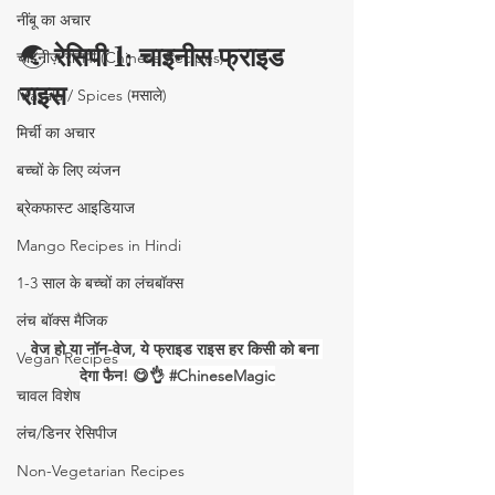
नींबू का अचार
🌏 
रेसिपी
 1: चाइनीस फ्राइड 
चाइनीज़ रेसिपी (Chinese Recipes)
राइस
Masala / Spices (मसाले)
मिर्ची का अचार
बच्चों के लिए व्यंजन
ब्रेकफास्ट आइडियाज
Mango Recipes in Hindi
1-3 साल के बच्चों का लंचबॉक्स
लंच बॉक्स मैजिक
वेज हो या नॉन-वेज, ये फ्राइड राइस हर किसी को बना 
Vegan Recipes
देगा फैन! 😋👌 
#ChineseMagic
चावल विशेष
लंच/डिनर रेसिपीज
Non-Vegetarian Recipes