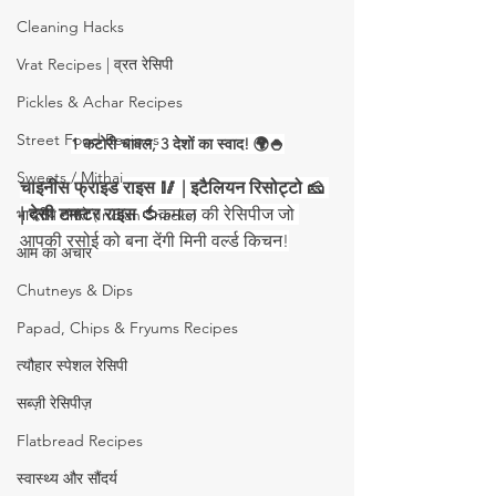
Cleaning Hacks
Vrat Recipes | व्रत रेसिपी
Pickles & Achar Recipes
Street Food Recipes
1 कटोरी चावल, 3 देशों का स्वाद! 🌍🍚
Sweets / Mithai
चाइनीस फ्राइड राइस 🥢 | इटैलियन रिसोट्टो 🧀 
| देसी टमाटर राइस 🍅
कमाल की रेसिपीज जो 
भारतीय नाश्ते (Indian Snacks)
आपकी रसोई को बना देंगी मिनी वर्ल्ड किचन!
आम का अचार
Chutneys & Dips
Papad, Chips & Fryums Recipes
त्यौहार स्पेशल रेसिपी
सब्ज़ी रेसिपीज़
Flatbread Recipes
स्वास्थ्य और सौंदर्य