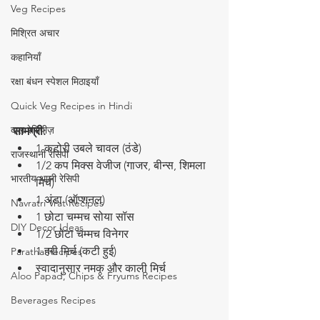
Veg Recipes
मिश्रित अचार
कहानियाँ
रक्षा बंधन स्पेशल मिठाइयाँ
Quick Veg Recipes in Hindi
दाल रेसिपीज़
सामग्री:
1 कटोरी उबले चावल (ठंडे)
राजस्थानी रेसिपी
1/2 कप मिक्स वेजीज (गाजर, बीन्स, शिमला 
भारतीय थाली रेसिपी
मिर्च)
1 अंडा (ऑप्शनल)
Navratri Vrat Recipes
1 छोटा चम्मच सोया सॉस
DIY Decor Ideas
1/2 छोटा चम्मच विनेगर
1 हरी मिर्च (कटी हुई)
Paratha Recipes
स्वादानुसार नमक और काली मिर्च
Aloo Papad, Chips & Fryums Recipes
Beverages Recipes