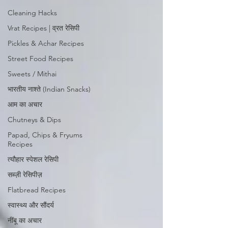
Cleaning Hacks
Vrat Recipes | व्रत रेसिपी
Pickles & Achar Recipes
Street Food Recipes
Sweets / Mithai
भारतीय नाश्ते (Indian Snacks)
आम का अचार
Chutneys & Dips
Papad, Chips & Fryums
Recipes
त्यौहार स्पेशल रेसिपी
सब्ज़ी रेसिपीज़
Flatbread Recipes
स्वास्थ्य और सौंदर्य
नींबू का अचार