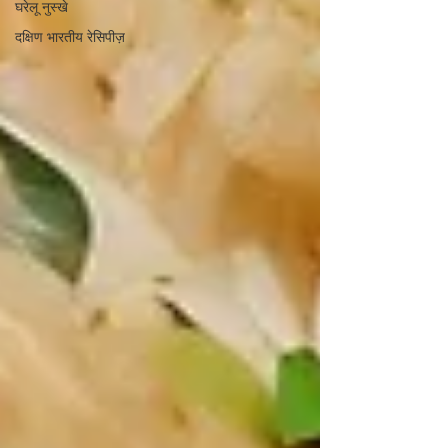
घरेलू नुस्खे
दक्षिण भारतीय रेसिपीज़