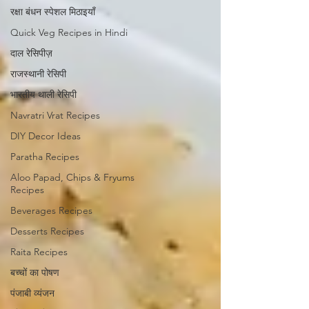
रक्षा बंधन स्पेशल मिठाइयाँ
Quick Veg Recipes in Hindi
दाल रेसिपीज़
राजस्थानी रेसिपी
भारतीय थाली रेसिपी
Navratri Vrat Recipes
DIY Decor Ideas
Paratha Recipes
Aloo Papad, Chips & Fryums
Recipes
Beverages Recipes
Desserts Recipes
Raita Recipes
बच्चों का पोषण
पंजाबी व्यंजन