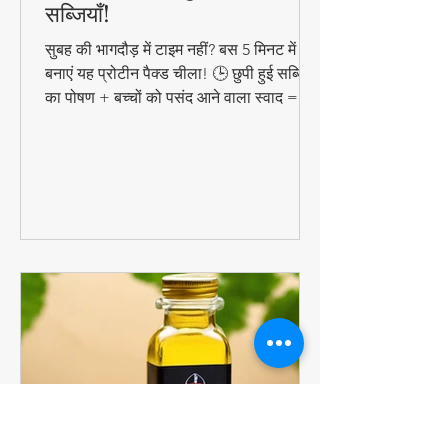
5 मिनट में बनाएं प्रोटीन रिच हेल्दी
चीला – बच्चों को छुपाकर खिलाएं
सब्जियाँ!
सुबह की भागदौड़ में टाइम नहीं? बस 5 मिनट में
बनाएं यह प्रोटीन पैक्ड चीला! 🕒 छुपी हुई सब्जियों
का पोषण + बच्चों को पसंद आने वाला स्वाद =
परफेक्ट हेल्दी ब्रेकफास्ट!
#QuickHealthyBreakfast