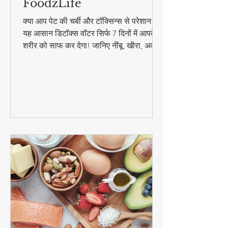
7 दिन पीएं यह डिटॉक्स वॉटर - पेट
की चर्बी और टॉक्सिन्स दोनों गायब! |
FoodzLife
क्या आप पेट की चर्बी और टॉक्सिन्स से परेशान हैं?
यह आसान डिटॉक्स वॉटर सिर्फ 7 दिनों में आपके
शरीर को साफ कर देगा! जानिए नींबू, खीरा, अदरक
और पुदीना से बनने वाले इस जादुई पेय की रेसिपी
और फायदे। #DetoxWater #WeightLoss
#FoodzLife