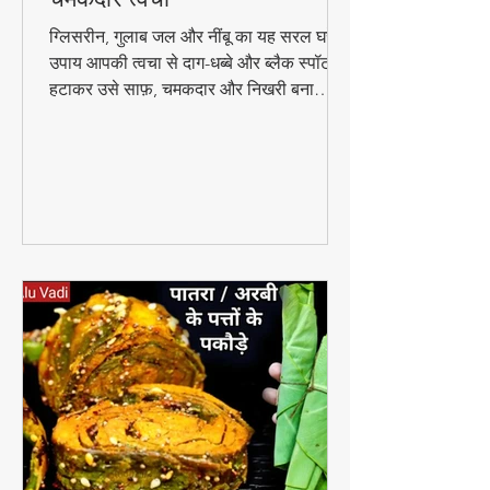
जल और नींबू से पाएं बेदाग और
चमकदार त्वचा
ग्लिसरीन, गुलाब जल और नींबू का यह सरल घरेलू
उपाय आपकी त्वचा से दाग-धब्बे और ब्लैक स्पॉट
हटाकर उसे साफ़, चमकदार और निखरी बना
सकता है — वो भी बिना किसी केमिकल के।