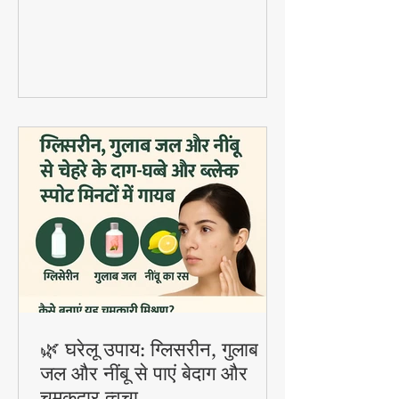
दाल वड़े डाले जाते हैं। यह होली स्पेशल डिश
digestion और gut health के लिए बहुत
फायदेमंद है।
🌿 घरेलू उपाय: ग्लिसरीन, गुलाब