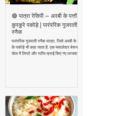
🟢 पात्रा रेसिपी – अरबी के पत्तों के
कुरकुरे पकोड़े | पारंपरिक गुजराती
स्नैक
पारंपरिक गुजराती स्नैक पात्रा, जिसे अरबी के पत्तों
के पकोड़े भी कहा जाता है, एक मसालेदार बेसन के
घोल में लिपटे और स्टीम-फ्राई किए गए लाजवाब
व्यंजन हैं। मानसून के मौसम में चाय के साथ इसका
स्वाद और भी बढ़ जाता है। जानिए इसे घर पर
बनाने की आसान विधि!