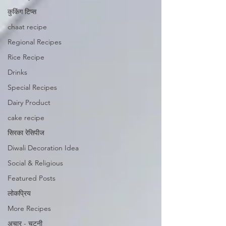
कुकिंग टिप्स
chaat recipe
Regional Recipes
Rice Recipe
Drinks
Special Recipes
Dairy Product
cake recipe
सिरका रेसिपीज
Diwali Decoration Idea
Social & Religious
Featured Posts
लोकप्रिय
More Recipes
अचार - चटनी