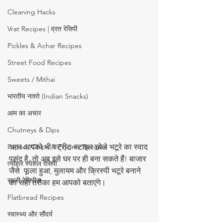
Cleaning Hacks
Vrat Recipes | व्रत रेसिपी
Pickles & Achar Recipes
Street Food Recipes
Sweets / Mithai
भारतीय नाश्ते (Indian Snacks)
आम का अचार
Chutneys & Dips
Papad, Chips & Fryums Recipes
अगर आपको भी स्ट्रीट-स्टाइल छोले भटूरे का स्वाद 
पसंद है, तो अब इसे घर पर ही बना सकते हैं! बाजार 
त्यौहार स्पेशल रेसिपी
जैसे  फूला हुआ, मुलायम और क्रिस्पी भटूरे बनाने 
सब्ज़ी रेसिपीज़
का सही तरीका हम आपको बताएंगे।  
Flatbread Recipes
स्वास्थ्य और सौंदर्य