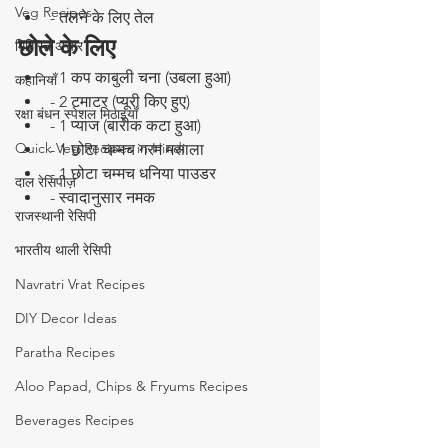
Veg Recipes
- तलने के लिए तेल  
छोले के लिए 
मिश्रित अचार
- 1 कप काबुली चना (उबला हुआ)  
कहानियाँ
- 2 टमाटर (प्यूरी किए हुए)  
रक्षा बंधन स्पेशल मिठाइयाँ
- 1 प्याज (बारीक कटा हुआ)  
Quick Veg Recipes in Hindi
- 1 छोटा चम्मच गरम मसाला  
- 1 छोटा चम्मच धनिया पाउडर  
दाल रेसिपीज़
- स्वादानुसार नमक 
राजस्थानी रेसिपी
भारतीय थाली रेसिपी
Navratri Vrat Recipes
DIY Decor Ideas
Paratha Recipes
Aloo Papad, Chips & Fryums Recipes
Beverages Recipes