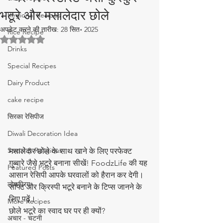
भटूरे और मसालेदार छोले
Regional Recipes
अपडेट करने की तारीख:
28 सित॰ 2025
Rice Recipe
5 स्टार में से NaN रेटिंग दी गई।
Drinks
Special Recipes
Dairy Product
cake recipe
सिरका रेसिपीज
Diwali Decoration Idea
Social & Religious
मसालेदार छोले के साथ खाने के लिए परफेक्ट 
गुब्बारे जैसे भटूरे बनाना सीखें! FoodzLife की यह 
Featured Posts
आसान रेसिपी आपके घरवालों को हैरान कर देगी। 
लोकप्रिय
सॉफ्ट और क्रिस्पी भटूरे बनाने के टिप्स जानने के 
लिए पढ़ें।
More Recipes
छोले भटूरे का स्वाद घर पर ही क्यों?  
अचार - चटनी