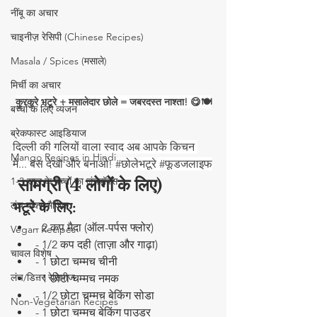
नींबू का अचार
चाइनीज़ रेसिपी (Chinese Recipes)
Masala / Spices (मसाले)
मिर्ची का अचार
कुरकुरे भटूरे + मसालेदार छोले = जबरदस्त नाश्ता! 😋🍽️
बच्चों के लिए व्यंजन
ब्रेकफास्ट आइडियाज
दिल्ली की गलियों वाला स्वाद अब आपके किचन 
Mango Recipes in Hindi
में... बस देखो और बनाओ! 
#छ
ोलेभटूरे 
#फ
ूडजलाइफ
1-3 साल के बच्चों का लंचबॉक्स
सामग्री (4 लोगों के लिए)
लंच बॉक्स मैजिक
भटूरे के लिए:
- 2 कप मैदा (ऑल-पर्पस फ्लोर)  
Vegan Recipes
- 1/2 कप दही (ताज़ा और गाढ़ा)  
चावल विशेष
- 1 छोटा चम्मच चीनी  
लंच/डिनर रेसिपीज
- 1 छोटा चम्मच नमक  
- 1/2 छोटा चम्मच बेकिंग सोडा  
Non-Vegetarian Recipes
- 1 छोटा चम्मच बेकिंग पाउडर  