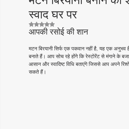
मटन बिरयानी बनाने की शाह
स्वाद घर पर
cake recipe
सिरका रेसिपीज
Diwali Decoration Idea
5 स्टार में से NaN रेटिंग दी गई।
आपकी रसोई की शान
Featured Posts
लोकप्रिय
More Recipes
अचार - 
मटन बिरयानी सिर्फ एक पकवान नहीं है, यह एक अनुभव
बनाते हैं। आप सोच रहे होंगे कि रेस्टोरेंट से मंगाने 
Vrat Recipes | व्रत रेसिपी
Pickles & Achar Recipes
Str
आसान और स्वादिष्ट विधि बताएंगे जिससे आप अपने रिश्तेदार
सकते हैं।
Sweets / Mithai
भारतीय नाश्ते (Indian Snacks)
आम का अ
Papad, Chips & Fryums Recipes
त्यौहार स्पेशल रेसिपी
सब
स्वास्थ्य और सौंदर्य
नींबू का अचार