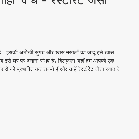
ी विधि - रेस्टोरेंट जैसा
Social & Religious
चटनी
Cleaning Hacks
 है। इसकी अनोखी सुगंध और खास मसालों का जादू इसे खास 
के बजाय इसे घर पर बनाना संभव है? बिलकुल! यहाँ हम आपको एक 
eet Food Recipes
ों को प्रभावित कर सकते हैं और उन्हें रेस्टोरेंट जैसा स्वाद दे 
चार
Chutneys & Dips
्ज़ी रेसिपीज़
Flatbread Recipes