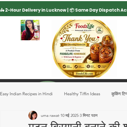
Easy Indian Recipes in Hindi
Healthy Tiffin Ideas
कुकिंग टिप
uma rawat
10 मई 2025
3 मिनट पठन
Regional Recipes
Rice Recipe
Drinks
Special 