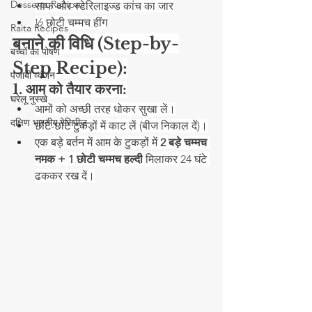
Desserts Recipes
साफ और स्टेरिलाइज्ड कांच का जार
½ छोटी चम्मच हींग
Raita Recipes
बनाने की विधि (Step-by-
बच्चों का पोषण
Step Recipe):
पंजाबी व्यंजन
1. आम को तैयार करना:
घरेलू नुस्खे
आमों को अच्छी तरह धोकर सुखा लें।
दक्षिण भारतीय रेसिपीज़
छोटे-छोटे टुकड़ों में काट लें (बीज निकाल दें)।
एक बड़े बर्तन में आम के टुकड़ों में 
2 बड़े चम्मच 
नमक + 1 छोटी चम्मच हल्दी
 मिलाकर 24 घंटे 
ढककर रख दें।