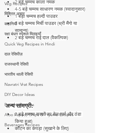
2 बड़े चम्मच काला नमक
Veg Recipes
4-5 बड़े चम्मच साधारण नमक (स्वादानुसार)
मिश्रित अचार
1 बड़ा चम्मच हल्दी पाउडर
5 बड़े चम्मच मिर्ची पाउडर (थ्री मैंगो या 
कहानियाँ
सामान्य)
रक्षा बंधन स्पेशल मिठाइयाँ
2 बड़े चम्मच राई दाल (वैकल्पिक)
Quick Veg Recipes in Hindi
दाल रेसिपीज़
राजस्थानी रेसिपी
भारतीय थाली रेसिपी
Navratri Vrat Recipes
DIY Decor Ideas
Paratha Recipes
अन्य सामग्री:
2 बड़े चम्मच सरसों का तेल (गर्म और ठंडा 
Aloo Papad, Chips & Fryums Recipes
किया हुआ)
Beverages Recipes
कॉटन का कपड़ा (सुखाने के लिए)