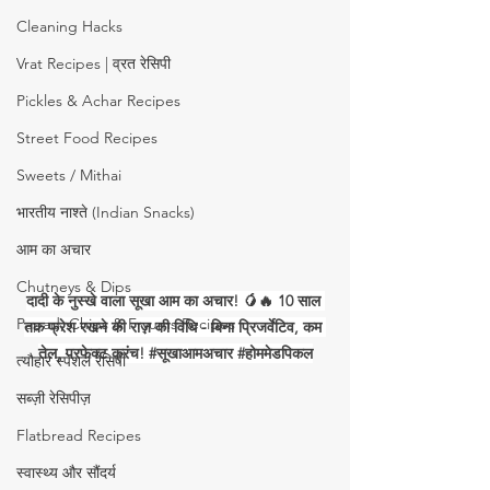
Cleaning Hacks
Vrat Recipes | व्रत रेसिपी
Pickles & Achar Recipes
Street Food Recipes
Sweets / Mithai
भारतीय नाश्ते (Indian Snacks)
आम का अचार
Chutneys & Dips
दादी के नुस्खे वाला सूखा आम का अचार! 🥭🔥 10 साल 
Papad, Chips & Fryums Recipes
तक फ्रेश रखने की राज़ की विधि - बिना प्रिजर्वेटिव, कम 
तेल, परफेक्ट क्रंच! 
#स
ूखाआमअचार 
#ह
ोममेडपिकल
त्यौहार स्पेशल रेसिपी
सब्ज़ी रेसिपीज़
Flatbread Recipes
स्वास्थ्य और सौंदर्य