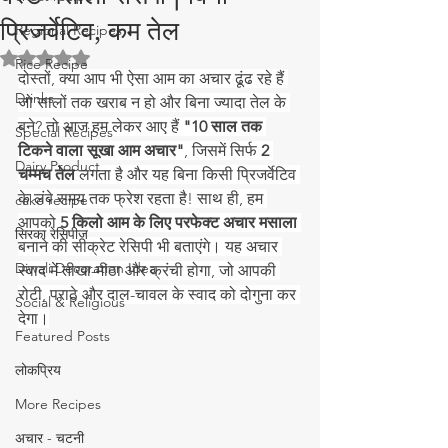
प्रिजर्वेटिव, कम तेल
Regional Recipes
5 स्टार में से NaN रेटिंग दी गई।
Rice Recipe
दोस्तों, क्या आप भी ऐसा आम का अचार ढूंढ रहे हैं 
Drinks
जो सालों तक खराब न हो और बिना ज्यादा तेल के 
बने? तो आज हम लेकर आए हैं 
"10 साल तक 
Special Recipes
टिकने वाला सूखा आम अचार"
, जिसमें सिर्फ 
2 
Dairy Product
चम्मच तेल
 लगता है और यह बिना किसी प्रिजर्वेटिव 
के लंबे समय तक फ्रेश रहता है! साथ ही, हम 
cake recipe
आपको 
5 किलो आम के लिए परफेक्ट अचार मसाला
सिरका रेसिपीज
बनाने की सीक्रेट रेसिपी भी बताएंगे। यह अचार 
Diwali Decoration Idea
स्वाद में तीखा-मीठा और क्रंची होगा, जो आपकी 
रोटी, पराठे और दाल-चावल के स्वाद को दोगुना कर 
Social & Religious
देगा।
Featured Posts
लोकप्रिय
More Recipes
अचार - चटनी