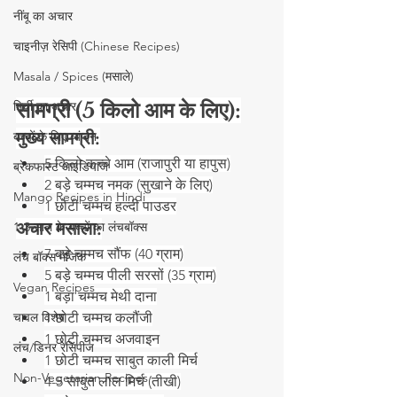
नींबू का अचार
चाइनीज़ रेसिपी (Chinese Recipes)
Masala / Spices (मसाले)
सामग्री (5 किलो आम के लिए):
मिर्ची का अचार
मुख्य सामग्री:
बच्चों के लिए व्यंजन
5 किलो कच्चे आम (राजापुरी या हापुस)
ब्रेकफास्ट आइडियाज
2 बड़े चम्मच नमक (सुखाने के लिए)
Mango Recipes in Hindi
1 छोटी चम्मच हल्दी पाउडर
अचार मसाला:
1-3 साल के बच्चों का लंचबॉक्स
7 बड़े चम्मच सौंफ (40 ग्राम)
लंच बॉक्स मैजिक
5 बड़े चम्मच पीली सरसों (35 ग्राम)
Vegan Recipes
1 बड़ा चम्मच मेथी दाना
1 छोटी चम्मच कलौंजी
चावल विशेष
1 छोटी चम्मच अजवाइन
लंच/डिनर रेसिपीज
1 छोटी चम्मच साबुत काली मिर्च
Non-Vegetarian Recipes
4-5 साबुत लाल मिर्च (तीखी)