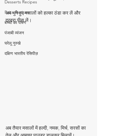
Desserts Recipes
Raita Recipes
अब भुने हुए मसालों को हल्का ठंडा कर लें और 
दरदरा पीस लें।
बच्चों का पोषण
पंजाबी व्यंजन
घरेलू नुस्खे
दक्षिण भारतीय रेसिपीज़
अब तैयार मसालों में हल्दी, नमक, मिर्च, सरसों का 
तेल और आमचूर पाउडर डालकर मिलायें। 