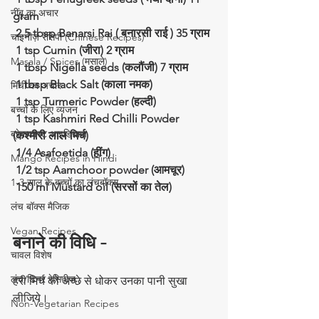
नींबू का अचार
gram
 2.5 tbsp Banarsi Rai ( बनारसी राई ) 35 ग्राम
चाइनीज़ रेसिपी (Chinese Recipes)
 1 tsp Cumin (जीरा) 2 ग्राम
Masala / Spices (मसाले)
 1 tbsp Nigella seeds (कलौंजी) 7 ग्राम
 1 tbsp Black Salt (काला नमक) 
मिर्ची का अचार
 1 tsp Turmeric Powder (हल्दी) 
बच्चों के लिए व्यंजन
 1 tsp Kashmiri Red Chilli Powder 
ब्रेकफास्ट आइडियाज
(कश्मीरी लाल मिर्च)
 1/4 Asafoetida (हींग)
Mango Recipes in Hindi
 1/2 tsp Aamchoor powder (आमचूर)
1-3 साल के बच्चों का लंचबॉक्स
 150 ml Mustard oil (सरसों का तेल)
लंच बॉक्स मैजिक
Vegan Recipes
बनाने की विधि -
चावल विशेष
लंच/डिनर रेसिपीज
हरी मिर्च को अच्छे से धोकर उनका पानी सुखा 
लीजिये। 
Non-Vegetarian Recipes