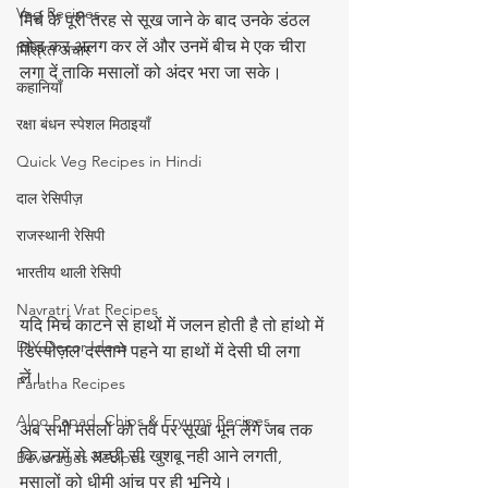
Veg Recipes
मिर्च के पूरी तरह से सूख जाने के बाद उनके डंठल 
तोड़ कर अलग कर लें और उनमें बीच मे एक चीरा 
मिश्रित अचार
लगा दें ताकि मसालों को अंदर भरा जा सके। 
कहानियाँ
रक्षा बंधन स्पेशल मिठाइयाँ
Quick Veg Recipes in Hindi
दाल रेसिपीज़
राजस्थानी रेसिपी
भारतीय थाली रेसिपी
Navratri Vrat Recipes
यदि मिर्च काटने से हाथों में जलन होती है तो हांथो में 
DIY Decor Ideas
डिस्पोज़ल दस्ताने पहने या हाथों में देसी घी लगा 
लें। 
Paratha Recipes
Aloo Papad, Chips & Fryums Recipes
अब सभी मसलों को तवे पर सूखा भून लेंगे जब तक 
कि उनमें से अच्छी सी खुशबू नही आने लगती, 
Beverages Recipes
मसालों को धीमी आंच पर ही भूनिये। 