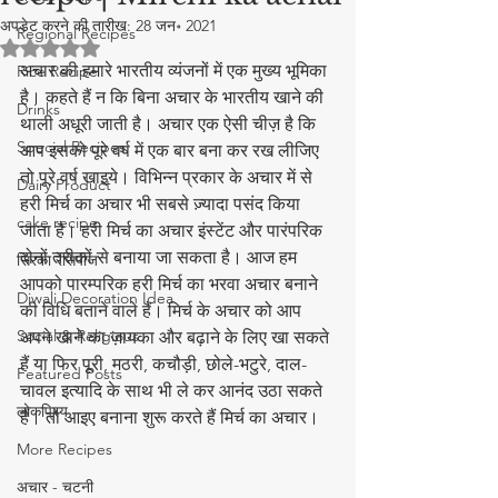
अपडेट करने की तारीख:
28 जन॰ 2021
Regional Recipes
5 स्टार में से NaN रेटिंग दी गई।
अचार की हमारे भारतीय व्यंजनों में एक मुख्य भूमिका 
Rice Recipe
है। कहते हैं न कि बिना अचार के भारतीय खाने की 
Drinks
थाली अधूरी जाती है। अचार एक ऐसी चीज़ है कि 
Special Recipes
आप इसको पूरे वर्ष में एक बार बना कर रख लीजिए 
तो पूरे वर्ष खाइये। विभिन्न प्रकार के अचार में से 
Dairy Product
हरी मिर्च का अचार भी सबसे ज़्यादा पसंद किया 
cake recipe
जाता है। हरी मिर्च का अचार इंस्टेंट और पारंपरिक 
दोनों तरीकों से बनाया जा सकता है। आज हम 
सिरका रेसिपीज
आपको पारम्परिक हरी मिर्च का भरवा अचार बनाने 
Diwali Decoration Idea
की विधि बताने वाले हैं। मिर्च के अचार को आप 
Social & Religious
अपने खाने का ज़ायका और बढ़ाने के लिए खा सकते 
हैं या फिर पूरी, मठरी, कचौड़ी, छोले-भटुरे, दाल-
Featured Posts
चावल इत्यादि के साथ भी ले कर आनंद उठा सकते 
लोकप्रिय
हैं। तो आइए बनाना शुरू करते हैं मिर्च का अचार।
More Recipes
अचार - चटनी