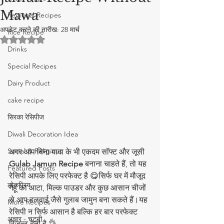
Mawa
Regional Recipes
अपडेट करने की तारीख:
28 मार्च
Rice Recipe
5 स्टार में से NaN रेटिंग दी गई।
Drinks
Special Recipes
Dairy Product
cake recipe
सिरका रेसिपीज
Diwali Decoration Idea
Social & Religious
अगर आप बिना मावा के भी एकदम सॉफ्ट और जूसी 
Gulab Jamun Recipe
 बनाना चाहते हैं, तो यह 
Featured Posts
रेसिपी आपके लिए परफेक्ट है 😋सिर्फ घर में मौजूद 
लोकप्रिय
गेहूं का आटा, मिल्क पाउडर और कुछ आसान चीजों 
से आप हलवाई जैसे गुलाब जामुन बना सकते हैं।यह 
More Recipes
रेसिपी न सिर्फ आसान है बल्कि हर बार परफेक्ट 
अचार - चटनी
रिजल्ट देती है 👌