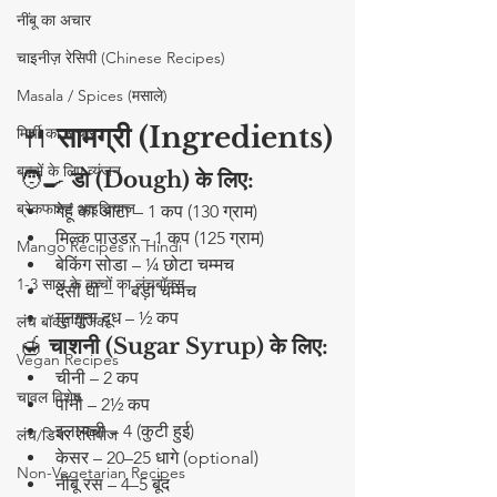
नींबू का अचार
चाइनीज़ रेसिपी (Chinese Recipes)
Masala / Spices (मसाले)
🍴 
सामग्री (Ingredients)
मिर्ची का अचार
बच्चों के लिए व्यंजन
🧑‍🍳 
डो (Dough) के लिए:
ब्रेकफास्ट आइडियाज
गेहूं का आटा – 1 कप (130 ग्राम)
मिल्क पाउडर – 1 कप (125 ग्राम)
Mango Recipes in Hindi
बेकिंग सोडा – ¼ छोटा चम्मच
1-3 साल के बच्चों का लंचबॉक्स
देसी घी – 1 बड़ा चम्मच
गुनगुना दूध – ½ कप
लंच बॉक्स मैजिक
🍯 
चाशनी (Sugar Syrup) के लिए:
Vegan Recipes
चीनी – 2 कप
चावल विशेष
पानी – 2½ कप
इलायची – 4 (कुटी हुई)
लंच/डिनर रेसिपीज
केसर – 20–25 धागे (optional)
Non-Vegetarian Recipes
नींबू रस – 4–5 बूंद