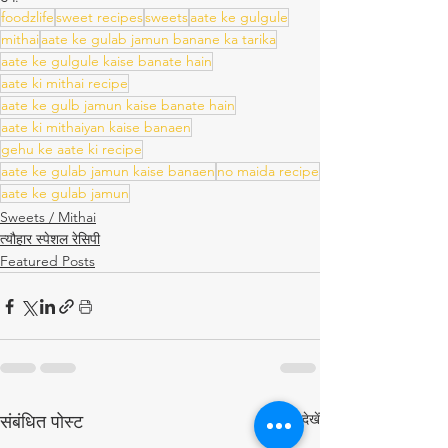
foodzlife
sweet recipes
sweets
aate ke gulgule
mithai
aate ke gulab jamun banane ka tarika
aate ke gulgule kaise banate hain
aate ki mithai recipe
aate ke gulb jamun kaise banate hain
aate ki mithaiyan kaise banaen
gehu ke aate ki recipe
aate ke gulab jamun kaise banaen
no maida recipe
aate ke gulab jamun
Sweets / Mithai
त्यौहार स्पेशल रेसिपी
Featured Posts
सभी देखें
संबंधित पोस्ट