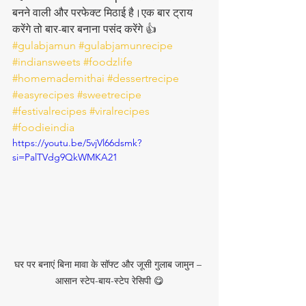
बनने वाली और परफेक्ट मिठाई है।एक बार ट्राय 
करेंगे तो बार-बार बनाना पसंद करेंगे 👍
#gulabjamun
#gulabjamunrecipe
#indiansweets
#foodzlife
#homemademithai
#dessertrecipe
#easyrecipes
#sweetrecipe
#festivalrecipes
#viralrecipes
#foodieindia
https://youtu.be/5vjVl66dsmk?
si=PalTVdg9QkWMKA21
घर पर बनाएं बिना मावा के सॉफ्ट और जूसी गुलाब जामुन – 
आसान स्टेप-बाय-स्टेप रेसिपी 😋