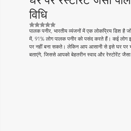
घर पर रेस्टोरेंट जैसा 
विधि
cake recipe
सिरका रेसिपीज
Diwali Decoration Idea
5 स्टार में से NaN रेटिंग दी गई।
पालक पनीर, भारतीय व्यंजनों में एक लोकप्रिय डिश है जो न
Featured Posts
लोकप्रिय
More Recipes
अचार - 
में, 91% लोग पालक पनीर को पसंद करते हैं। कई लोग इसे र
पर नहीं बना सकते। लेकिन आप आसानी से इसे घर पर भी
बताएंगे, जिससे आपको बेहतरीन स्वाद और रेस्टोरेंट जैस
Vrat Recipes | व्रत रेसिपी
Pickles & Achar Recipes
Str
Sweets / Mithai
भारतीय नाश्ते (Indian Snacks)
आम का अ
Papad, Chips & Fryums Recipes
त्यौहार स्पेशल रेसिपी
सब
स्वास्थ्य और सौंदर्य
नींबू का अचार