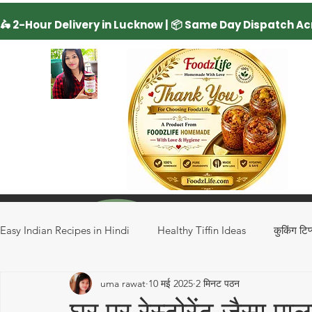
Easy Indian Recipes in Hindi
Healthy Tiffin Ideas
कुकिंग टिप
uma rawat
10 मई 2025
2 मिनट पठन
Regional Recipes
Rice Recipe
Drinks
Special 