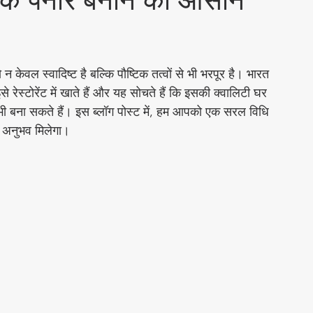
पालक पनीर बनाने की आसान
Social & Religious
 केवल स्वादिष्ट है बल्कि पौष्टिक तत्वों से भी भरपूर है। भारत 
चटनी
Cleaning Hacks
ेस्टोरेंट में खाते हैं और यह सोचते हैं कि इसकी क्वालिटी घर 
 बना सकते हैं। इस ब्लॉग पोस्ट में, हम आपको एक सरल विधि 
ा अनुभव मिलेगा।
eet Food Recipes
चार
Chutneys & Dips
्ज़ी रेसिपीज़
Flatbread Recipes