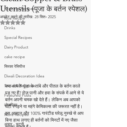
Utensils (पूजा के बर्तन स्पेशल)
Regional Recipes
अपडेट करने की तारीख:
28 सित॰ 2025
Rice Recipe
5 स्टार में से NaN रेटिंग दी गई।
Drinks
Special Recipes
Dairy Product
cake recipe
सिरका रेसिपीज
Diwali Decoration Idea
Social & Religious
क्या आपके पूजा के तांबे और पीतल के बर्तन काले 
पड़ गए हैं? रोज़ पानी और हवा के संपर्क में आने से ये 
Featured Posts
बर्तन अपनी चमक खो देते हैं। लेकिन अब आपको 
लोकप्रिय
घंटों रगड़ने या महंगे केमिकल्स की जरूरत नहीं है। 
इस आसान और 100% गारंटीड घरेलू नुस्खे से आप 
More Recipes
बिना हाथ लगाए ही बर्तनों को मिनटों में नए जैसा 
अचार - चटनी
चमका सकते हैं।