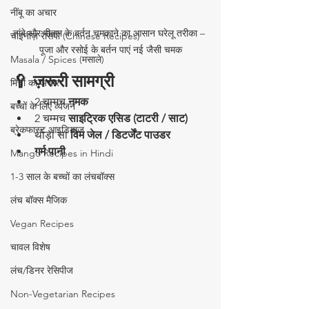
नींबू का अचार
तांबे और पीतल के बर्तन चमकाने का आसान घरेलू तरीका – 
चाइनीज़ रेसिपी (Chinese Recipes)
पूजा और रसोई के बर्तन पाएं नई जैसी चमक
Masala / Spices (मसाले)
🥄 ज़रूरी सामग्री
मिर्ची का अचार
2 चम्मच 
नमक
बच्चों के लिए व्यंजन
2 चम्मच 
साइट्रिक एसिड (टाटरी / साट)
ब्रेकफास्ट आइडियाज
थोड़ा सा 
विम जेल / डिटर्जेंट पाउडर
गर्म पानी
Mango Recipes in Hindi
1-3 साल के बच्चों का लंचबॉक्स
लंच बॉक्स मैजिक
Vegan Recipes
चावल विशेष
लंच/डिनर रेसिपीज
Non-Vegetarian Recipes