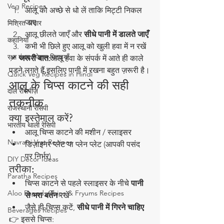
Veg Recipes
आलू को अच्छे से धो लें ताकि मिट्टी निकल 
जाए
मिश्रित अचार
आलू छीलते जाएँ और 
सीधे पानी में डालते जाएँ
कहानियाँ
कभी भी छिले हुए आलू को खुली हवा में न रखें
रक्षा बंधन स्पेशल मिठाइयाँ
📌 
जरूरी बात:
आलू हवा के संपर्क में आते ही काले 
पड़ने लगते हैं,इसलिए पानी में रखना बहुत ज़रूरी है।
Quick Veg Recipes in Hindi
आलू के चिप्स काटने की सही 
दाल रेसिपीज़
तकनीक
राजस्थानी रेसिपी
क्या इस्तेमाल करें?
भारतीय थाली रेसिपी
आलू चिप्स काटने की मशीन / स्लाइसर
Navratri Vrat Recipes
डिज़ाइनर प्लेट या प्लेन प्लेट (आपकी पसंद 
पर निर्भर)
DIY Decor Ideas
तरीका:
Paratha Recipes
चिप्स काटने से पहले स्लाइसर के नीचे 
पानी 
Aloo Papad, Chips & Fryums Recipes
से भरा बर्तन
 रखें
जैसे ही चिप्स कटें, 
सीधे पानी में गिरने चाहिए
Beverages Recipes
👉 इससे चिप्स: