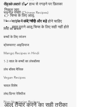
छिलके पतले हों✔️ हाथ से रगड़ने पर छिलका 
नींबू का अचार
निकल जाए
चाइनीज़ रेसिपी (Chinese Recipes)
👉 चिप्स के लिए आलू:
Masala / Spices (मसाले)
साइज में 
लंबे, चौड़े और बड़े
 होने चाहिए
बहुत पुराने आलू चिप्स के लिए सही नहीं होते
मिर्ची का अचार
बच्चों के लिए व्यंजन
ब्रेकफास्ट आइडियाज
Mango Recipes in Hindi
1-3 साल के बच्चों का लंचबॉक्स
लंच बॉक्स मैजिक
Vegan Recipes
चावल विशेष
लंच/डिनर रेसिपीज
Non-Vegetarian Recipes
आलू तैयार करने का सही तरीका