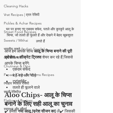
Cleaning Hacks
Vrat Recipes | व्रत रेसिपी
Pickles & Achar Recipes
घर पर बनाए गए एकदम सफेद, पतले और कुरकुरे आलू के 
Street Food Recipes
चिप्स, जो तलते ही फूलते हैं और देखने में बेहद खूबसूरत 
Sweets / Mithai
लगते हैं
भारतीय नाश्ते (Indian Snacks)
आज हम आपके साथ 
आलू के चिप्स बनाने की पूरी 
प्रोसेस + सीक्रेट ट्रिक्स
 शेयर कर रहे हैं,जिससे 
आम का अचार
आपके चिप्स बनेंगे:
Chutneys & Dips
एकदम सफेद
Papad, Chips & Fryums Recipes
बड़े-बड़े और चौड़े
ट्रांसपेरेंट
त्यौहार स्पेशल रेसिपी
तलते ही फूलने वाले
सब्ज़ी रेसिपीज़
Aloo Chips- आलू के चिप्स 
Flatbread Recipes
बनाने के लिए सही आलू का चुनाव
स्वास्थ्य और सौंदर्य
✔️ हमेशा 
नया आलू (फ्रेश सीजन का)
 लें✔️ जिसकी 