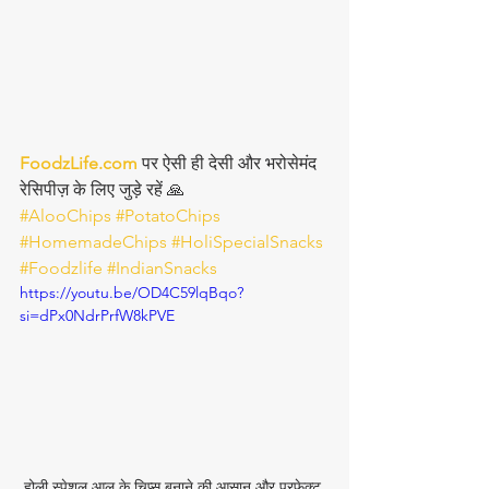
FoodzLife.com
 पर ऐसी ही देसी और भरोसेमंद 
रेसिपीज़ के लिए जुड़े रहें 🙏
#AlooChips
#PotatoChips
#HomemadeChips
#HoliSpecialSnacks
#Foodzlife
#IndianSnacks
https://youtu.be/OD4C59lqBqo?
si=dPx0NdrPrfW8kPVE
होली स्पेशल आलू के चिप्स बनाने की आसान और परफेक्ट 