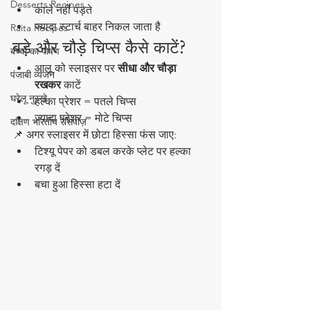
Desserts Recipes
काले नहीं पड़ते
ज्यादा स्टार्च बाहर निकल जाता है
Raita Recipes
बड़े और चौड़े चिप्स कैसे काटें?
बच्चों का पोषण
आलू को स्लाइसर पर 
सीधा और चौड़ा 
पंजाबी व्यंजन
रखकर
 काटें
घरेलू नुस्खे
हल्का प्रेशर = पतले चिप्स
ज़्यादा प्रेशर = मोटे चिप्स
दक्षिण भारतीय रेसिपीज़
📌 अगर स्लाइसर में छोटा हिस्सा फंस जाए:
टिश्यू पेपर को डबल करके प्लेट पर हल्का 
रगड़ दें
बचा हुआ हिस्सा हटा दें