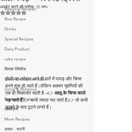
अपडेट करने की तारीख:
25 जन॰
Regional Recipes
5 स्टार में से NaN रेटिंग दी गई।
Rice Recipe
Drinks
Special Recipes
Dairy Product
cake recipe
सिरका रेसिपीज
होली का त्योहार आते ही घरों में पापड़ और चिप्स 
Diwali Decoration Idea
बनने शुरू हो जाते हैं।लेकिन अक्सर गृहणियों की 
Social & Religious
एक ही शिकायत रहती है –👉 
आलू के चिप्स काले 
Featured Posts
पड़ जाते हैं
,👉 कभी ज़्यादा गल जाते हैं,👉 तो कभी 
सूखने के बाद टूटने लगते हैं।
लोकप्रिय
More Recipes
अचार - चटनी