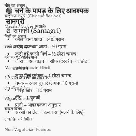
नींबू का अचार
🟢
 चने के पापड़ के लिए आवश्यक 
चाइनीज़ रेसिपी (Chinese Recipes)
सामग्री
Masala / Spices (मसाले)
🧂 सामग्री (Samagri)
मिर्ची का अचार
काला चना आटा – 200 ग्राम
उड़द दाल का आटा – 50 ग्राम
बच्चों के लिए व्यंजन
कुटी हुई काली मिर्च – ½ छोटा चम्मच
ब्रेकफास्ट आइडियाज
जीरा + अजवाइन + सौंफ (दरदरी) – 1 छोटा 
Mango Recipes in Hindi
चम्मच
लाल मिर्च फ्लेक्स – 1 छोटा चम्मच
1-3 साल के बच्चों का लंचबॉक्स
नमक – स्वादानुसार (लगभग 10 ग्राम)
लंच बॉक्स मैजिक
पापड़ खार – 10 ग्राम
हींग – 1 चुटकी
Vegan Recipes
पानी – आवश्यकता अनुसार
चावल विशेष
सरसों का तेल – हल्का सा (मलने के लिए)
लंच/डिनर रेसिपीज
Non-Vegetarian Recipes