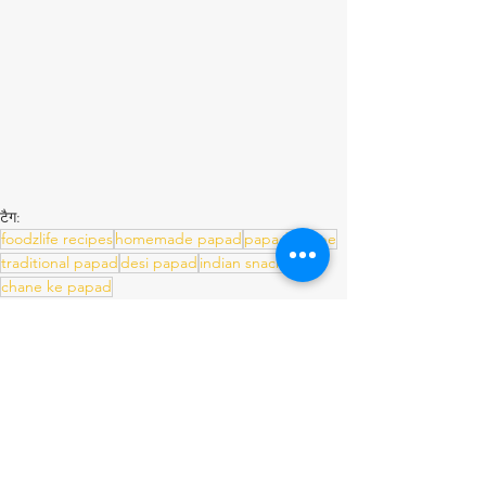
टैग:
foodzlife recipes
homemade papad
papad recipe
traditional papad
desi papad
indian snacks
chane ke papad
Papad, Chips & Fryums Recipes
त्यौहार स्पेशल रेसिपी