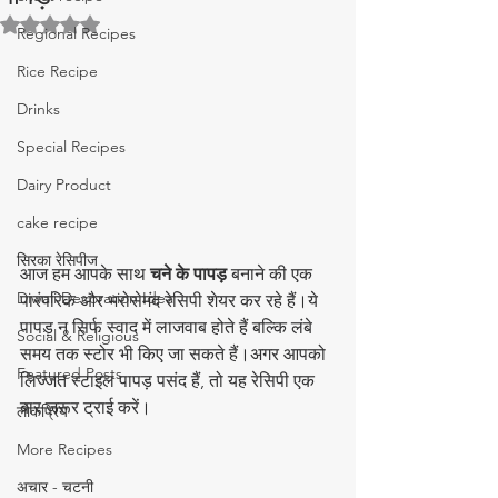
5 स्टार में से NaN रेटिंग दी गई।
Regional Recipes
Rice Recipe
Drinks
Special Recipes
Dairy Product
cake recipe
सिरका रेसिपीज
आज हम आपके साथ 
चने के पापड़
 बनाने की एक 
Diwali Decoration Idea
पारंपरिक और भरोसेमंद रेसिपी शेयर कर रहे हैं।ये 
पापड़ न सिर्फ स्वाद में लाजवाब होते हैं बल्कि लंबे 
Social & Religious
समय तक स्टोर भी किए जा सकते हैं।अगर आपको 
Featured Posts
लिज्जत स्टाइल पापड़ पसंद हैं, तो यह रेसिपी एक 
बार ज़रूर ट्राई करें।
लोकप्रिय
More Recipes
अचार - चटनी