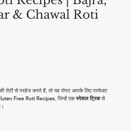
ti Recipes | Bajra,
ar & Chawal Roti
Social & Religious
चटनी
Cleaning Hacks
eet Food Recipes
चार
Chutneys & Dips
ूं की रोटी से परहेज करते हैं, तो यह पोस्ट आपके लिए परफेक्ट 
Gluten Free Roti Recipes
, जिन्हें एक 
स्पेशल ट्रिक
 से 
्ज़ी रेसिपीज़
Flatbread Recipes
है।