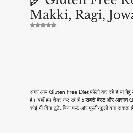
🌾 Gluten Free Ro
Makki, Ragi, Jow
cake recipe
सिरका रेसिपीज
Diwali Decoration Idea
5 स्टार में से NaN रेटिंग दी गई।
Featured Posts
लोकप्रिय
More Recipes
अचार - 
Vrat Recipes | व्रत रेसिपी
Pickles & Achar Recipes
Str
Sweets / Mithai
भारतीय नाश्ते (Indian Snacks)
आम का अ
अगर आप 
Gluten Free Diet
 फॉलो कर रहे हैं या गेह
है। यहाँ हम शेयर कर रहे हैं 
5 सबसे बेस्ट और आसान 
Papad, Chips & Fryums Recipes
त्यौहार स्पेशल रेसिपी
सब
कोई भी बिना टूटे, बिना फटे और फूली-फूली बना सकता 
स्वास्थ्य और सौंदर्य
नींबू का अचार