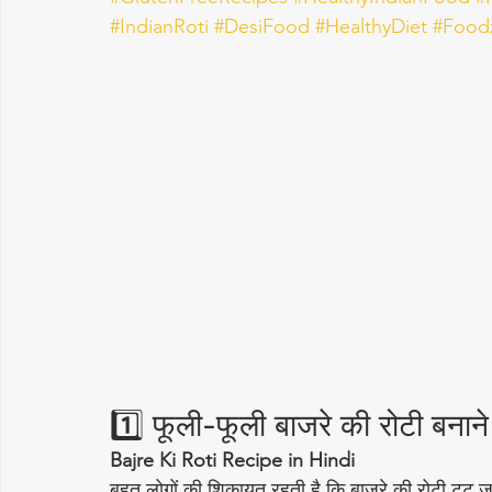
#IndianRoti
#DesiFood
#HealthyDiet
#Foodz
1️⃣ फूली-फूली बाजरे की रोटी बना
Bajre Ki Roti Recipe in Hindi
बहुत लोगों की शिकायत रहती है कि बाजरे की रोटी टूट जात