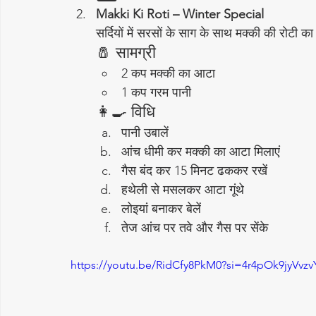
Makki Ki Roti – Winter Special
सर्दियों में सरसों के साग के साथ मक्की की रोटी क
🧂 सामग्री
2 कप मक्की का आटा
1 कप गरम पानी
👩‍🍳 विधि
पानी उबालें
आंच धीमी कर मक्की का आटा मिलाएं
गैस बंद कर 15 मिनट ढककर रखें
हथेली से मसलकर आटा गूंथे
लोइयां बनाकर बेलें
तेज आंच पर तवे और गैस पर सेंके
https://youtu.be/RidCfy8PkM0?si=4r4pOk9jyVvzvY