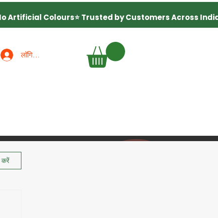
लॉगिन करें
करें