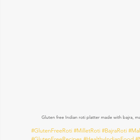
Gluten free Indian roti platter made with bajra, mak
#GlutenFreeRoti
#MilletRoti
#BajraRoti
#Mak
#GlutenFreeRecipes
#HealthyIndianFood
#