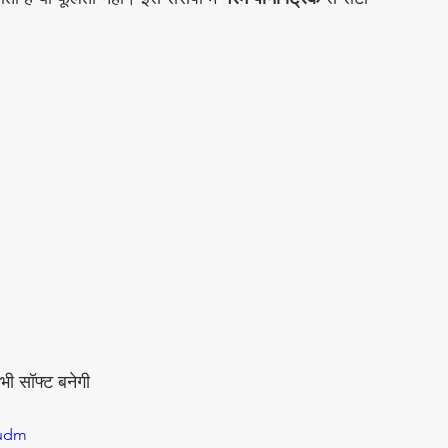
भी सॉफ्ट बनेगी
sudm