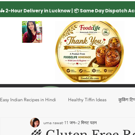
Easy Indian Recipes in Hindi
Healthy Tiffin Ideas
कुकिंग टिप
uma rawat
11 जन॰
2 मिनट पठन
Regional Recipes
Rice Recipe
Drinks
Special 