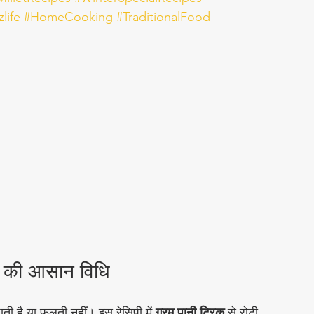
life
#HomeCooking
#TraditionalFood
ने की आसान विधि
ी है या फूलती नहीं। इस रेसिपी में 
गरम पानी ट्रिक
 से रोटी 