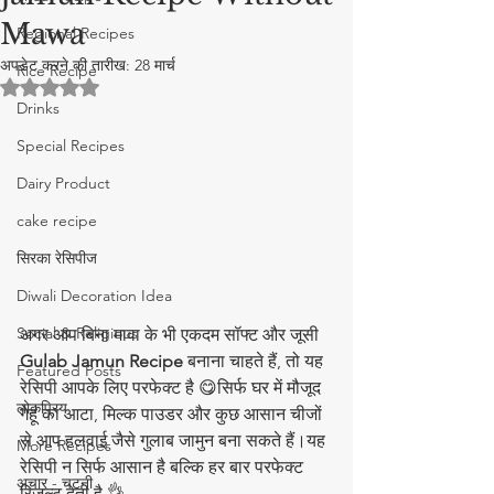
Mawa
Regional Recipes
अपडेट करने की तारीख:
28 मार्च
Rice Recipe
5 स्टार में से NaN रेटिंग दी गई।
Drinks
Special Recipes
Dairy Product
cake recipe
सिरका रेसिपीज
Diwali Decoration Idea
Social & Religious
अगर आप बिना मावा के भी एकदम सॉफ्ट और जूसी 
Gulab Jamun Recipe
 बनाना चाहते हैं, तो यह 
Featured Posts
रेसिपी आपके लिए परफेक्ट है 😋सिर्फ घर में मौजूद 
लोकप्रिय
गेहूं का आटा, मिल्क पाउडर और कुछ आसान चीजों 
से आप हलवाई जैसे गुलाब जामुन बना सकते हैं।यह 
More Recipes
रेसिपी न सिर्फ आसान है बल्कि हर बार परफेक्ट 
अचार - चटनी
रिजल्ट देती है 👌