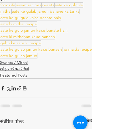
foodzlife
sweet recipes
sweets
aate ke gulgule
mithai
aate ke gulab jamun banane ka tarika
aate ke gulgule kaise banate hain
aate ki mithai recipe
aate ke gulb jamun kaise banate hain
aate ki mithaiyan kaise banaen
gehu ke aate ki recipe
aate ke gulab jamun kaise banaen
no maida recipe
aate ke gulab jamun
Sweets / Mithai
त्यौहार स्पेशल रेसिपी
Featured Posts
सभी देखें
संबंधित पोस्ट