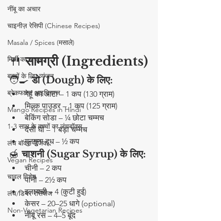
नींबू का अचार
चाइनीज़ रेसिपी (Chinese Recipes)
Masala / Spices (मसाले)
🍴 
सामग्री (Ingredients)
मिर्ची का अचार
बच्चों के लिए व्यंजन
🧑‍🍳 
डो (Dough) के लिए:
ब्रेकफास्ट आइडियाज
गेहूं का आटा – 1 कप (130 ग्राम)
मिल्क पाउडर – 1 कप (125 ग्राम)
Mango Recipes in Hindi
बेकिंग सोडा – ¼ छोटा चम्मच
1-3 साल के बच्चों का लंचबॉक्स
देसी घी – 1 बड़ा चम्मच
गुनगुना दूध – ½ कप
लंच बॉक्स मैजिक
🍯 
चाशनी (Sugar Syrup) के लिए:
Vegan Recipes
चीनी – 2 कप
चावल विशेष
पानी – 2½ कप
इलायची – 4 (कुटी हुई)
लंच/डिनर रेसिपीज
केसर – 20–25 धागे (optional)
Non-Vegetarian Recipes
नींबू रस – 4–5 बूंद