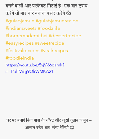
बनने वाली और परफेक्ट मिठाई है।एक बार ट्राय 
करेंगे तो बार-बार बनाना पसंद करेंगे 👍
#gulabjamun
#gulabjamunrecipe
#indiansweets
#foodzlife
#homemademithai
#dessertrecipe
#easyrecipes
#sweetrecipe
#festivalrecipes
#viralrecipes
#foodieindia
https://youtu.be/5vjVl66dsmk?
si=PalTVdg9QkWMKA21
घर पर बनाएं बिना मावा के सॉफ्ट और जूसी गुलाब जामुन – 
आसान स्टेप-बाय-स्टेप रेसिपी 😋