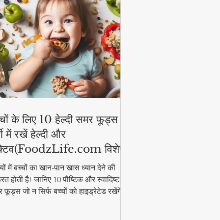
्चों के लिए 10 हेल्दी समर फूड्स |
मी में रखें हेल्दी और
्टिव(FoodzLife.com विशेष)
मियों में बच्चों का खान-पान खास ध्यान देने की
रत होती है! जानिए 10 पौष्टिक और स्वादिष्ट
 फूड्स जो न सिर्फ बच्चों को हाइड्रेटेड रखेंगे,
कि उनकी एनर्जी भी बनाए रखेंगे। इन आसान और
्दी फूड आइडियाज के साथ गर्मी में भी बच्चे रहेंगे