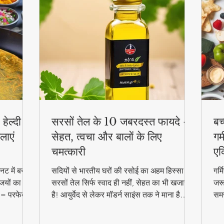
हेल्दी
सरसों तेल के 10 जबरदस्त फायदे -
बच
लाएं
सेहत, त्वचा और बालों के लिए
गर्
चमत्कारी
एक
ट में बनाएं
सदियों से भारतीय घरों की रसोई का अहम हिस्सा रहा
गर्
जियों का
सरसों तेल सिर्फ स्वाद ही नहीं, सेहत का भी खजाना
जरू
 = परफेक्ट
है! आयुर्वेद से लेकर मॉडर्न साइंस तक ने माना है
समर
reakfast
इसके चमत्कारी गुण। जानिए कैसे यह सस्ता सा
बल्
दिखने वाला तेल आपको पहुंचा सकता है अनमोल
हेल