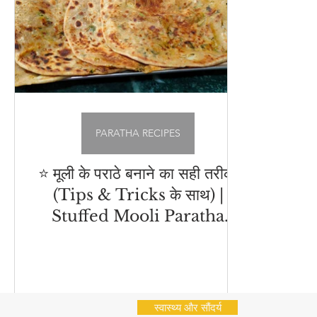
अचार - चटनी
Cleaning Hacks
Vrat Recipes | व्
भारतीय नाश्ते (Indian Snacks)
आम का अचार
Chu
Flatbread Recipes
स्वास्थ्य और सौंदर्य
नींबू का अ
PARATHA RECIPES
⭐ मूली के पराठे बनाने का सही तरीका
(Tips & Tricks के साथ) |
Stuffed Mooli Paratha
Recipe
स्वास्थ्य और सौंदर्य