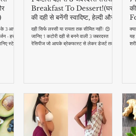
और
Breakfast To Dessert!(घर
की
)
की दही से बनेंगी स्वादिष्ट, हेल्दी और
F
आसान डिशेज)
ने के 3 आसान
दही सिर्फ लस्सी या रायता तक सीमित नहीं! 😍
क्य
्जन - हर
जानिए 1 कटोरी दही से बनने वाली 3 जबरदस्त
यह 
निए स्टेप
रेसिपीज जो आपके ब्रेकफास्ट से लेकर डेजर्ट तक
शरी
का मजा दोगुना कर देंगी। स्वादिष्ट, हेल्दी और बनाने
और 
में आसान - ये रेसिपीज हर उम्र के लिए परफेक्ट हैं
फा
#F