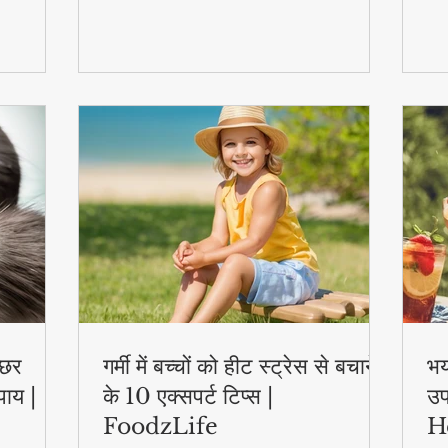
स्वास्थ्य लाभ..
एक्
्छर
गर्मी में बच्चों को हीट स्ट्रेस से बचाने
भय
पाय |
के 10 एक्सपर्ट टिप्स |
उप
FoodzLife
H