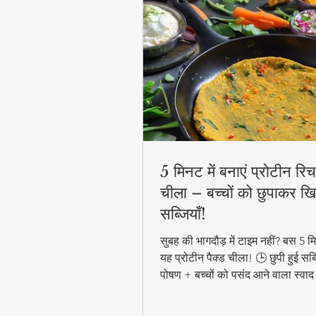
5 मिनट में बनाएं प्रोटीन रिच 
चीला – बच्चों को छुपाकर खि
सब्जियाँ!
सुबह की भागदौड़ में टाइम नहीं? बस 5 मिन
यह प्रोटीन पैक्ड चीला! 🕒 छुपी हुई सब्
पोषण + बच्चों को पसंद आने वाला स्वाद
हेल्दी ब्रेकफास्ट! #QuickHealthyB