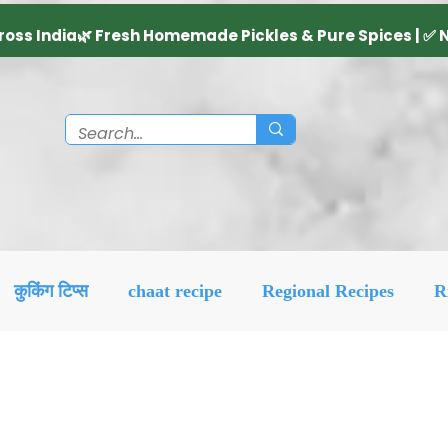
कुकिंग टिप्स
chaat recipe
Regional Recipes
R
Diwali Decoration Idea
Social & Religious
Feat