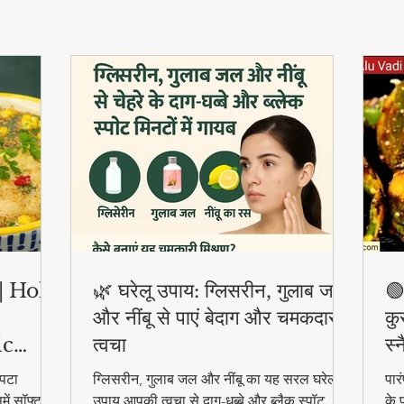
ी | Holi
🌿 घरेलू उपाय: ग्लिसरीन, गुलाब जल
🟢
और नींबू से पाएं बेदाग और चमकदार
कु
ic
त्वचा
स्
पटा
ग्लिसरीन, गुलाब जल और नींबू का यह सरल घरेलू
पार
ें सॉफ्ट
उपाय आपकी त्वचा से दाग-धब्बे और ब्लैक स्पॉट
के 