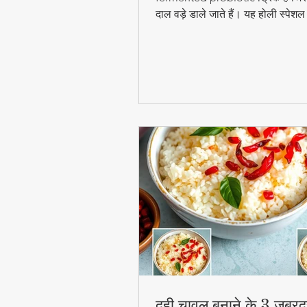
दाल वड़े डाले जाते हैं। यह होली स्पेश
digestion और gut health के लिए ब
फायदेमंद है।
दही चावल बनाने के 3 जबरद