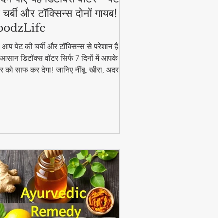
 चर्बी और टॉक्सिन्स दोनों गायब! |
oodzLife
ा आप पेट की चर्बी और टॉक्सिन्स से परेशान हैं?
आसान डिटॉक्स वॉटर सिर्फ 7 दिनों में आपके
र को साफ कर देगा! जानिए नींबू, खीरा, अदरक
पुदीना से बनने वाले इस जादुई पेय की रेसिपी और
यदे। #DetoxWater #WeightLoss
oodzLife