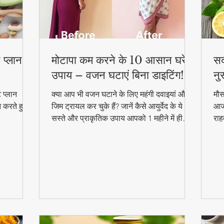
 प्लान –
मोटापा कम करने के 10 आसान घरेलू
सर
उपाय – वजन घटाएं बिना डाइटिंग!
नु
 प्लान
क्या आप भी वजन घटाने के लिए महंगी दवाइयां और
मौस
न करते हुए
जिम ट्रायल कर चुके हैं? जानें कैसे आयुर्वेद के ये
आजम
सस्ते और प्राकृतिक उपाय आपको 1 महीने में ही
राह
परिणाम दिखा सकते हैं