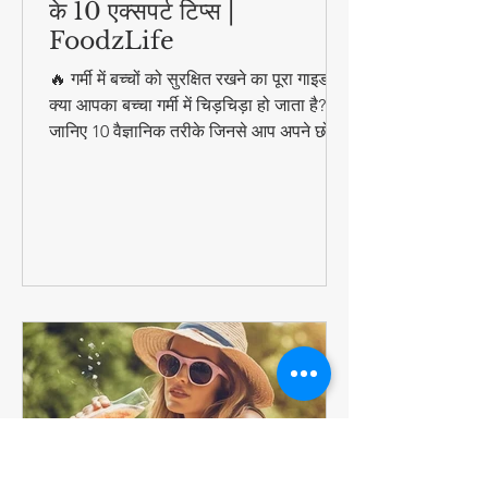
गर्मी में बच्चों को हीट स्ट्रेस से बचाने
के 10 एक्सपर्ट टिप्स |
FoodzLife
🔥 गर्मी में बच्चों को सुरक्षित रखने का पूरा गाइड!
क्या आपका बच्चा गर्मी में चिड़चिड़ा हो जाता है?
जानिए 10 वैज्ञानिक तरीके जिनसे आप अपने छोटे
को हीट स्ट्रेस, डिहाइड्रेशन और लू से बचा सकते
हैं। इसमें शामिल हैं: ✔️ बच्चों के लिए इडियल
हाइड्रेशन प्लान ✔️ धूप में निकलने का सही समय
✔️ स्किन प्रोटेक्शन के आसान उपाय ✔️ गर्मियों के
स्पेशल कूलिंग फूड्स ✔️ नवजात शिशुओं के लिए
स्पेशल केयर टिप्स #ParentingTips
#SummerCare #FoodzLife पर पूरी
जानकारी पढ़ें!