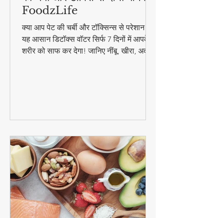
7 दिन पीएं यह डिटॉक्स वॉटर - पेट
की चर्बी और टॉक्सिन्स दोनों गायब! |
FoodzLife
क्या आप पेट की चर्बी और टॉक्सिन्स से परेशान हैं?
यह आसान डिटॉक्स वॉटर सिर्फ 7 दिनों में आपके
शरीर को साफ कर देगा! जानिए नींबू, खीरा, अदरक
और पुदीना से बनने वाले इस जादुई पेय की रेसिपी
और फायदे। #DetoxWater #WeightLoss
#FoodzLife