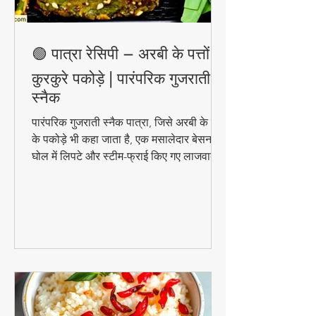
🟢 पात्रा रेसिपी – अरबी के पत्तों के
कुरकुरे पकोड़े | पारंपरिक गुजराती
स्नैक
पारंपरिक गुजराती स्नैक पात्रा, जिसे अरबी के पत्तों
के पकोड़े भी कहा जाता है, एक मसालेदार बेसन के
घोल में लिपटे और स्टीम-फ्राई किए गए लाजवाब
व्यंजन हैं। मानसून के मौसम में चाय के साथ इसका
स्वाद और भी बढ़ जाता है। जानिए इसे घर पर
बनाने की आसान विधि!