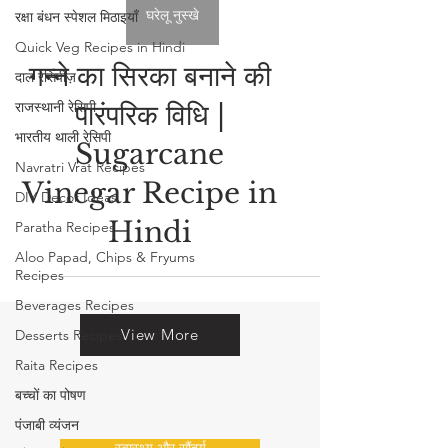
रक्षा बंधन स्पेशल मिठाइयाँ
Quick Veg Recipes in Hindi
घरेलू नुस्खे
दाल रेसिपीज़
राजस्थानी रेसिपी
गन्ने का सिरका बनाने की
भारतीय थाली रेसिपी
पारंपरिक विधि |
Navratri Vrat Recipes
Sugarcane
DIY Decor Ideas
Paratha Recipes
Vinegar Recipe in
Aloo Papad, Chips & Fryums
Hindi
Recipes
Beverages Recipes
Desserts Recipes
Raita Recipes
View More
बच्चों का पोषण
पंजाबी व्यंजन