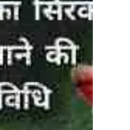
कुकिंग टिप्स
chaat recipe
Regional Recipes
Rice Recipe
Drinks
Special Recipes
Dairy Product
cake recipe
सिरका रेसिपीज
Diwali Decoration Idea
Social & Religious
Featured Posts
लोकप्रिय
More Recipes
अचार - चटनी