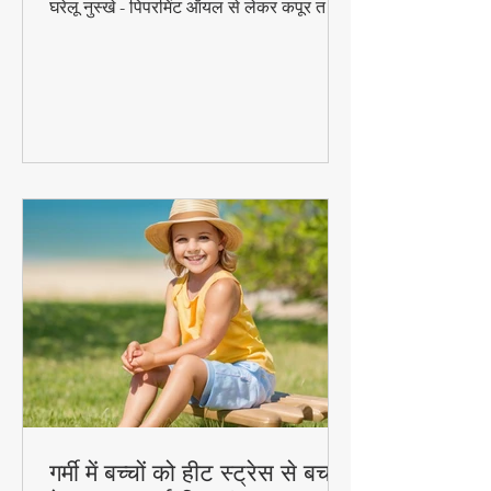
चूहे, कॉकरोच और मच्छरों से परमानेंट छुटकारा पाएं
बिना केमिकल्स के! 🐀🚫 जानें 10 आजमाए हुए
घरेलू नुस्खे - पिपरमिंट ऑयल से लेकर कपूर तक,
ये प्राकृतिक उपाय दिलाएंगे कीटों से निजात।
सीखें वैज्ञानिक तरीके जो 100% कारगर हैं!