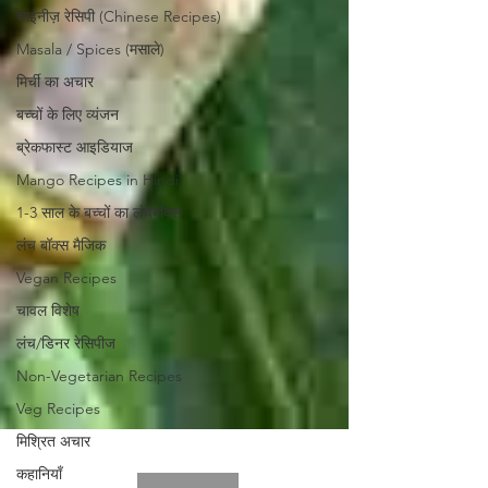
चाइनीज़ रेसिपी (Chinese Recipes)
Masala / Spices (मसाले)
मिर्ची का अचार
बच्चों के लिए व्यंजन
ब्रेकफास्ट आइडियाज
Mango Recipes in Hindi
1-3 साल के बच्चों का लंचबॉक्स
लंच बॉक्स मैजिक
Vegan Recipes
चावल विशेष
लंच/डिनर रेसिपीज
Non-Vegetarian Recipes
Veg Recipes
मिश्रित अचार
कहानियाँ