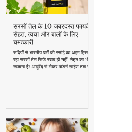
सरसों तेल के 10 जबरदस्त फायदे -
सेहत, त्वचा और बालों के लिए
चमत्कारी
सदियों से भारतीय घरों की रसोई का अहम हिस्सा
रहा सरसों तेल सिर्फ स्वाद ही नहीं, सेहत का भी
खजाना है! आयुर्वेद से लेकर मॉडर्न साइंस तक ने
माना है इसके चमत्कारी गुण। जानिए कैसे यह
सस्ता सा दिखने वाला तेल आपको पहुंचा सकता है
अनमोल स्वास्थ्य लाभ..