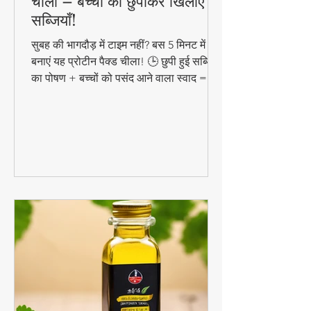
5 मिनट में बनाएं प्रोटीन रिच हेल्दी
चीला – बच्चों को छुपाकर खिलाएं
सब्जियाँ!
सुबह की भागदौड़ में टाइम नहीं? बस 5 मिनट में
बनाएं यह प्रोटीन पैक्ड चीला! 🕒 छुपी हुई सब्जियों
का पोषण + बच्चों को पसंद आने वाला स्वाद =
परफेक्ट हेल्दी ब्रेकफास्ट!
#QuickHealthyBreakfast