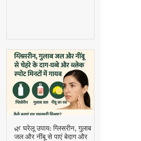
fermented probiotic ड्रिंक है जिसमें सॉफ्ट
दाल वड़े डाले जाते हैं। यह होली स्पेशल डिश
digestion और gut health के लिए बहुत
फायदेमंद है।