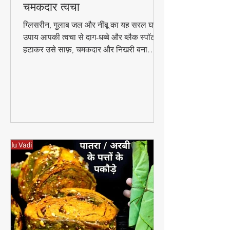
🌿 घरेलू उपाय: ग्लिसरीन, गुलाब
जल और नींबू से पाएं बेदाग और
चमकदार त्वचा
ग्लिसरीन, गुलाब जल और नींबू का यह सरल घरेलू
उपाय आपकी त्वचा से दाग-धब्बे और ब्लैक स्पॉट
हटाकर उसे साफ़, चमकदार और निखरी बना
सकता है — वो भी बिना किसी केमिकल के।