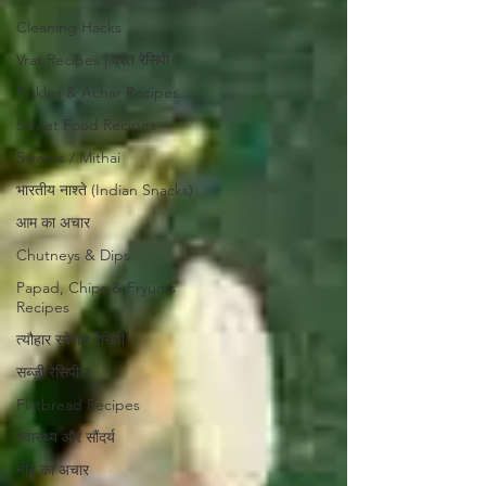
Cleaning Hacks
Vrat Recipes | व्रत रेसिपी
Pickles & Achar Recipes
Street Food Recipes
Sweets / Mithai
भारतीय नाश्ते (Indian Snacks)
आम का अचार
Chutneys & Dips
Papad, Chips & Fryums
Recipes
त्यौहार स्पेशल रेसिपी
सब्ज़ी रेसिपीज़
Flatbread Recipes
स्वास्थ्य और सौंदर्य
नींबू का अचार