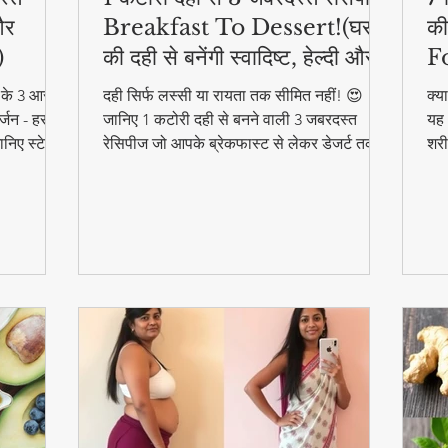
और
Breakfast To Dessert!(घर
की
)
की दही से बनेंगी स्वादिष्ट, हेल्दी और
F
आसान डिशेज)
ने के 3 आसान
दही सिर्फ लस्सी या रायता तक सीमित नहीं! 😍
क्य
्जन - हर
जानिए 1 कटोरी दही से बनने वाली 3 जबरदस्त
यह 
निए स्टेप
रेसिपीज जो आपके ब्रेकफास्ट से लेकर डेजर्ट तक
शरी
का मजा दोगुना कर देंगी। स्वादिष्ट, हेल्दी और बनाने
और 
में आसान - ये रेसिपीज हर उम्र के लिए परफेक्ट हैं
फा
#F