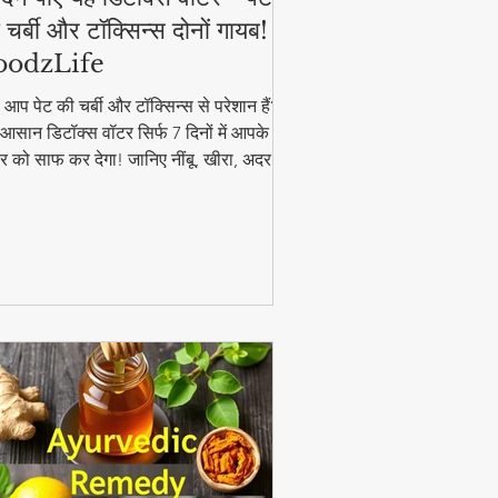
 चर्बी और टॉक्सिन्स दोनों गायब! |
oodzLife
ा आप पेट की चर्बी और टॉक्सिन्स से परेशान हैं?
आसान डिटॉक्स वॉटर सिर्फ 7 दिनों में आपके
र को साफ कर देगा! जानिए नींबू, खीरा, अदरक
पुदीना से बनने वाले इस जादुई पेय की रेसिपी और
यदे। #DetoxWater #WeightLoss
oodzLife