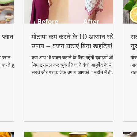
 प्लान –
मोटापा कम करने के 10 आसान घरेलू
सर
उपाय – वजन घटाएं बिना डाइटिंग!
नु
 प्लान
क्या आप भी वजन घटाने के लिए महंगी दवाइयां और
मौस
न करते हुए
जिम ट्रायल कर चुके हैं? जानें कैसे आयुर्वेद के ये
आजम
सस्ते और प्राकृतिक उपाय आपको 1 महीने में ही
राह
परिणाम दिखा सकते हैं