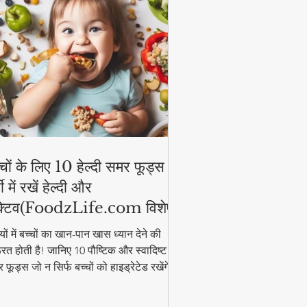
्चों के लिए 10 हेल्दी समर फूड्स |
मी में रखें हेल्दी और
्टिव(FoodzLife.com विशेष)
मियों में बच्चों का खान-पान खास ध्यान देने की
रत होती है! जानिए 10 पौष्टिक और स्वादिष्ट
 फूड्स जो न सिर्फ बच्चों को हाइड्रेटेड रखेंगे,
कि उनकी एनर्जी भी बनाए रखेंगे। इन आसान और
्दी फूड आइडियाज के साथ गर्मी में भी बच्चे रहेंगे