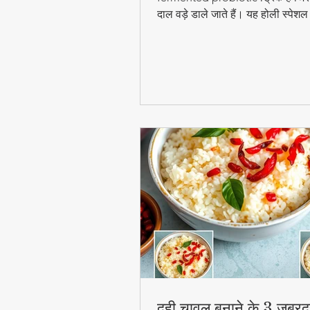
दाल वड़े डाले जाते हैं। यह होली स्पेश
digestion और gut health के लिए ब
फायदेमंद है।
दही चावल बनाने के 3 जबरद