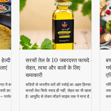
हेल्दी
सरसों तेल के 10 जबरदस्त फायदे -
बच
लाएं
सेहत, त्वचा और बालों के लिए
गर्
चमत्कारी
एक
ट में बनाएं
सदियों से भारतीय घरों की रसोई का अहम हिस्सा रहा
गर्
जियों का
सरसों तेल सिर्फ स्वाद ही नहीं, सेहत का भी खजाना
जरू
 = परफेक्ट
है! आयुर्वेद से लेकर मॉडर्न साइंस तक ने माना है
समर
reakfast
इसके चमत्कारी गुण। जानिए कैसे यह सस्ता सा
बल्
दिखने वाला तेल आपको पहुंचा सकता है अनमोल
हेल