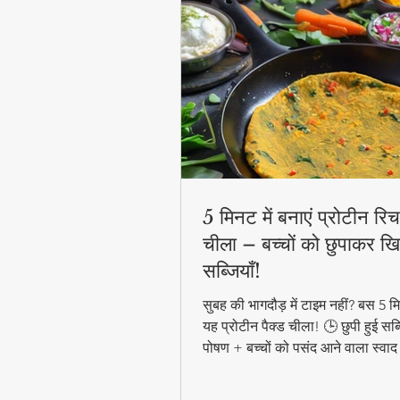
5 मिनट में बनाएं प्रोटीन रिच 
चीला – बच्चों को छुपाकर खि
सब्जियाँ!
सुबह की भागदौड़ में टाइम नहीं? बस 5 मिन
यह प्रोटीन पैक्ड चीला! 🕒 छुपी हुई सब्
पोषण + बच्चों को पसंद आने वाला स्वाद
हेल्दी ब्रेकफास्ट! #QuickHealthyB