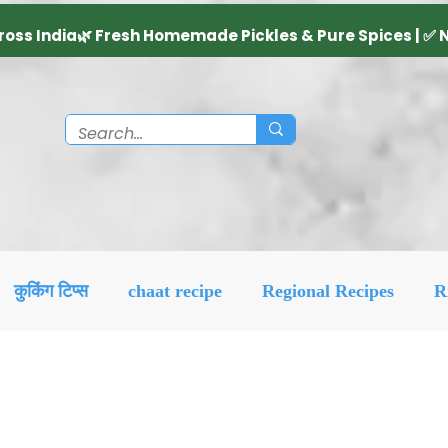
कुकिंग टिप्स
chaat recipe
Regional Recipes
R
Diwali Decoration Idea
Social & Religious
Feat