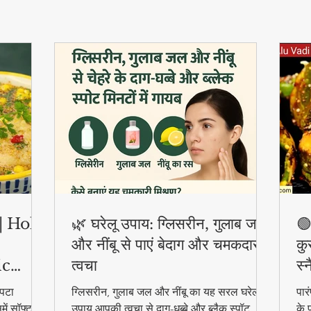
ी | Holi
🌿 घरेलू उपाय: ग्लिसरीन, गुलाब जल
🟢
और नींबू से पाएं बेदाग और चमकदार
कु
ic
त्वचा
स्
पटा
ग्लिसरीन, गुलाब जल और नींबू का यह सरल घरेलू
पार
ें सॉफ्ट
उपाय आपकी त्वचा से दाग-धब्बे और ब्लैक स्पॉट
के 