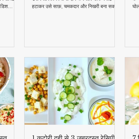
ल डिश
हटाकर उसे साफ़, चमकदार और निखरी बना सकता
घोल
हुत
है — वो भी बिना किसी केमिकल के।
व्य
स्व
की
स्त
1 कटोरी दही से 3 जबरदस्त रेसिपी –
7 