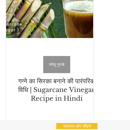
अचार - चटनी
Cleaning Hacks
Vrat Recipes | व्
भारतीय नाश्ते (Indian Snacks)
आम का अचार
Chu
Flatbread Recipes
स्वास्थ्य और सौंदर्य
नींबू का अ
घरेलू नुस्खे
गन्ने का सिरका बनाने की पारंपरिक
विधि | Sugarcane Vinegar
Recipe in Hindi
स्वास्थ्य और सौंदर्य