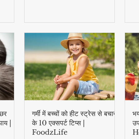
स्वास्थ्य लाभ..
एक्
्छर
गर्मी में बच्चों को हीट स्ट्रेस से बचाने
भय
पाय |
के 10 एक्सपर्ट टिप्स |
उप
FoodzLife
H