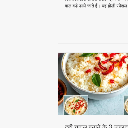
दाल वड़े डाले जाते हैं। यह होली स्पेश
digestion और gut health के लिए ब
फायदेमंद है।
दही चावल बनाने के 3 जबरद