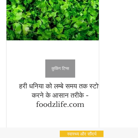
अचार - चटनी
Cleaning Hacks
Vrat Recipes | व्
भारतीय नाश्ते (Indian Snacks)
आम का अचार
Chu
Flatbread Recipes
स्वास्थ्य और सौंदर्य
नींबू का अ
कुकिंग टिप्स
हरी धनिया को लम्बे समय तक स्टोर
करने के आसान तरीके -
foodzlife.com
स्वास्थ्य और सौंदर्य