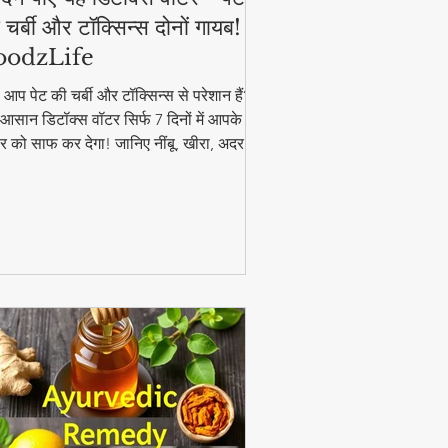
 चर्बी और टॉक्सिन्स दोनों गायब! |
oodzLife
ा आप पेट की चर्बी और टॉक्सिन्स से परेशान हैं?
आसान डिटॉक्स वॉटर सिर्फ 7 दिनों में आपके
र को साफ कर देगा! जानिए नींबू, खीरा, अदरक
पुदीना से बनने वाले इस जादुई पेय की रेसिपी और
यदे। #DetoxWater #WeightLoss
oodzLife