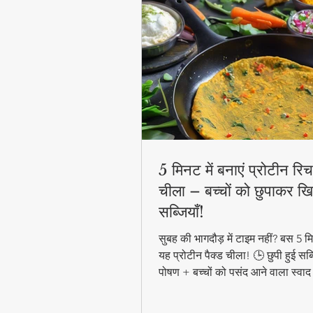
5 मिनट में बनाएं प्रोटीन रिच 
चीला – बच्चों को छुपाकर खि
सब्जियाँ!
सुबह की भागदौड़ में टाइम नहीं? बस 5 मिन
यह प्रोटीन पैक्ड चीला! 🕒 छुपी हुई सब्
पोषण + बच्चों को पसंद आने वाला स्वाद
हेल्दी ब्रेकफास्ट! #QuickHealthyB