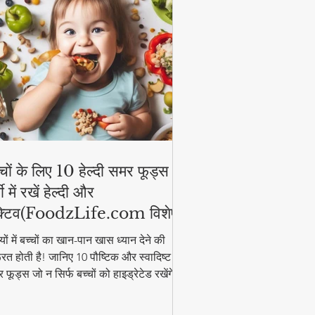
्चों के लिए 10 हेल्दी समर फूड्स |
मी में रखें हेल्दी और
्टिव(FoodzLife.com विशेष)
मियों में बच्चों का खान-पान खास ध्यान देने की
रत होती है! जानिए 10 पौष्टिक और स्वादिष्ट
 फूड्स जो न सिर्फ बच्चों को हाइड्रेटेड रखेंगे,
कि उनकी एनर्जी भी बनाए रखेंगे। इन आसान और
्दी फूड आइडियाज के साथ गर्मी में भी बच्चे रहेंगे