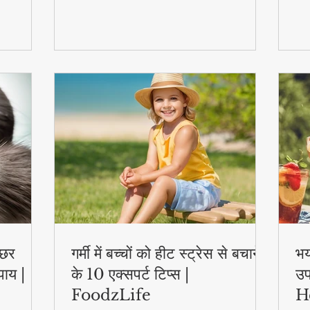
स्वास्थ्य लाभ..
एक्
्छर
गर्मी में बच्चों को हीट स्ट्रेस से बचाने
भय
पाय |
के 10 एक्सपर्ट टिप्स |
उप
FoodzLife
H