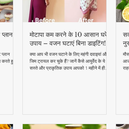
 प्लान –
मोटापा कम करने के 10 आसान घरेलू
सर
उपाय – वजन घटाएं बिना डाइटिंग!
नु
 प्लान
क्या आप भी वजन घटाने के लिए महंगी दवाइयां और
मौस
न करते हुए
जिम ट्रायल कर चुके हैं? जानें कैसे आयुर्वेद के ये
आजम
सस्ते और प्राकृतिक उपाय आपको 1 महीने में ही
राह
परिणाम दिखा सकते हैं