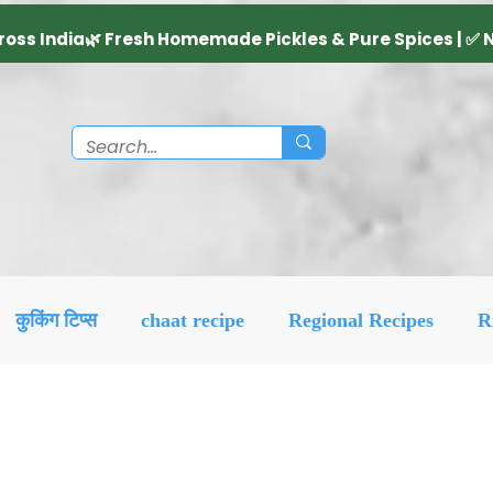
कुकिंग टिप्स
chaat recipe
Regional Recipes
R
Diwali Decoration Idea
Social & Religious
Feat