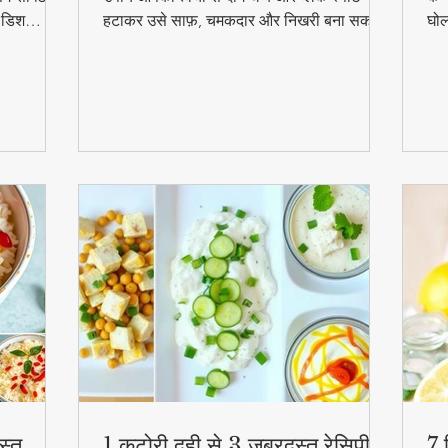
ल डिश
हटाकर उसे साफ़, चमकदार और निखरी बना सकता
घोल
हुत
है — वो भी बिना किसी केमिकल के।
व्य
स्व
की
स्त
1 कटोरी दही से 3 जबरदस्त रेसिपी –
7 