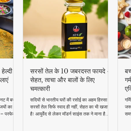
हेल्दी
सरसों तेल के 10 जबरदस्त फायदे -
बच
लाएं
सेहत, त्वचा और बालों के लिए
गर्
चमत्कारी
एक
ट में बनाएं
सदियों से भारतीय घरों की रसोई का अहम हिस्सा रहा
गर्
जियों का
सरसों तेल सिर्फ स्वाद ही नहीं, सेहत का भी खजाना
जरू
 = परफेक्ट
है! आयुर्वेद से लेकर मॉडर्न साइंस तक ने माना है
समर
reakfast
इसके चमत्कारी गुण। जानिए कैसे यह सस्ता सा
बल्
दिखने वाला तेल आपको पहुंचा सकता है अनमोल
हेल