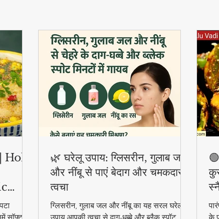
ी | Holi
🌿 घरेलू उपाय: ग्लिसरीन, गुलाब जल
🟢
और नींबू से पाएं बेदाग और चमकदार
कु
ic
त्वचा
स्
पटा
ग्लिसरीन, गुलाब जल और नींबू का यह सरल घरेलू
पार
ें सॉफ्ट
उपाय आपकी त्वचा से दाग-धब्बे और ब्लैक स्पॉट
के 