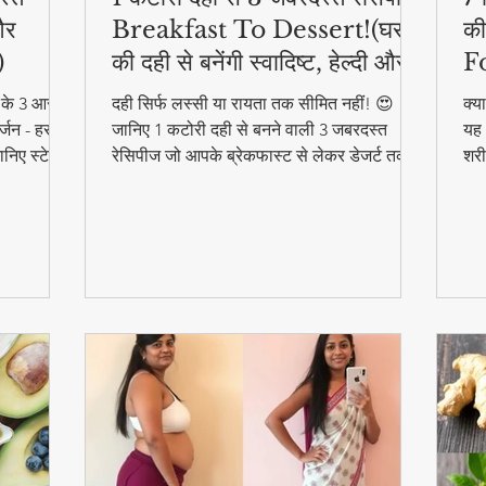
और
Breakfast To Dessert!(घर
की
)
की दही से बनेंगी स्वादिष्ट, हेल्दी और
F
आसान डिशेज)
ने के 3 आसान
दही सिर्फ लस्सी या रायता तक सीमित नहीं! 😍
क्य
्जन - हर
जानिए 1 कटोरी दही से बनने वाली 3 जबरदस्त
यह 
निए स्टेप
रेसिपीज जो आपके ब्रेकफास्ट से लेकर डेजर्ट तक
शरी
का मजा दोगुना कर देंगी। स्वादिष्ट, हेल्दी और बनाने
और 
में आसान - ये रेसिपीज हर उम्र के लिए परफेक्ट हैं
फा
#F